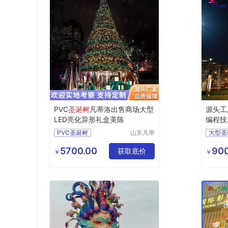
PVC
圣诞树
凡蒂洛出售商场大型
源头工
LED亮化异形礼盒美陈
编程技
出口
PVC圣诞树
山东凡蒂
大型圣
洛工艺品
LED圣诞树
圣诞树
有限公司
5700.00
900
异形圣诞树
获取底价
圣诞树
￥
￥
礼盒圣诞树
10米
亮化圣诞树
发光圣