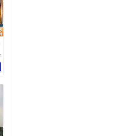
款
蒂
品
司