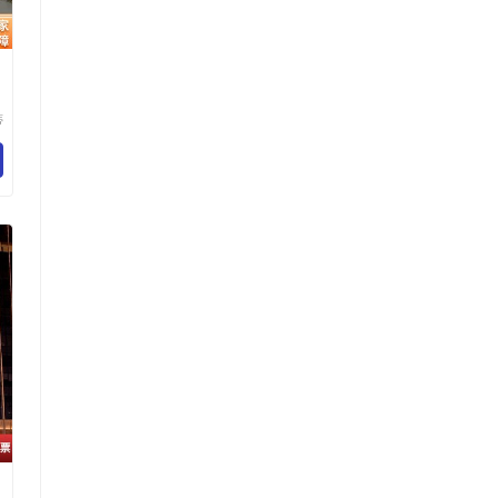
蒂
品
司