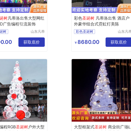
诞树
凡蒂洛出售大型网红
彩色
圣诞树
凡蒂洛出售 酒店户
ED广告编程引流装饰
外豪华组合式霓虹灯美陈
诞树
山东凡蒂
彩色圣诞树
山东凡
洛工艺品
洛工艺
诞树
豪华圣诞树
有限公司
有限公
0.00
8680.00
诞树
获取底价
霓虹灯圣诞树
获取底价
￥
诞树
组合式圣诞树
诞树
酒店圣诞树
编程RGB
圣诞树
户外大型
大型框架式
圣诞树
商业街广场L