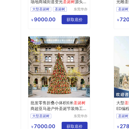
场地商城街道变光
圣诞树
源头工
光雕圣
厂
大型圣诞树
圣诞树
东莞华亦
圣诞树
彩景观工
圣诞树定制
圣诞产
艺有限公
9000.00
720
圣诞树出口
获取底价
圣诞树
￥
￥
司
圣诞树工厂
批发零售折叠小体积6米
圣诞树
大型
圣
商超亚马逊户外圣诞节装饰工程
ED编
摆件
用品
大型圣诞树
东莞华亦
圣诞树
彩景观工
圣诞树出口
圣诞用
艺有限公
7000.00
278
圣诞树工厂
获取底价
LED发
￥
￥