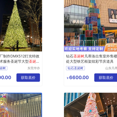
厂制作DMX512灯光特效
钻石
圣诞树
凡蒂洛出售室外售
术服务圣诞节大型
圣诞树
处大型铁艺框架炫彩节庆道具
诞树
东莞华亦
钻石圣诞树
山东凡
彩景观工
洛工艺
工厂
铁艺圣诞树
艺有限公
有限公
0.00
6600.00
制作
获取底价
框架圣诞树
获取底价
￥
司
圣诞树
炫彩圣诞树
诞树
节庆圣诞树