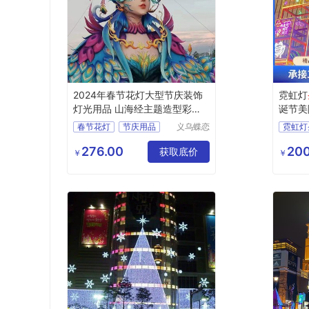
2024年春节花灯大型节庆装饰
霓虹灯
灯光用品 山海经主题造型彩灯
诞节美
制作厂家
春节花灯
节庆用品
义乌蝶恋
霓虹灯
花文化艺
灯光用品
山海经
术有限公
276.00
200
彩灯厂家
获取底价
￥
￥
司