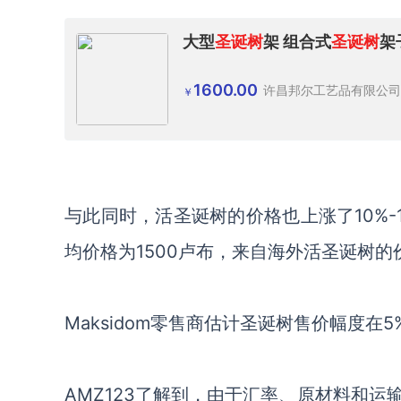
大型
圣诞树
架 组合式
圣诞树
架
1600.00
许昌邦尔工艺品有限公司
￥
与此同时，活圣诞树的价格也上涨了10%-
均价格为1500卢布，来自海外活圣诞树的价格
Maksidom零售商估计圣诞树售价幅度在
AMZ123了解到，由于汇率、原材料和