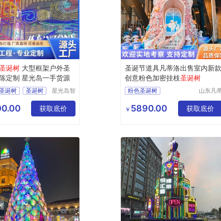
圣诞树
大型框架户外圣
圣诞节道具凡蒂洛出售室内新
陈定制 星光岛一手货源
创意粉色加密挂枝
圣诞树
圣诞树
圣诞树
星光岛智
粉色圣诞树
山东凡
能科技
洛工艺
新款圣诞树
（临沂）
有限公
0.00
5890.00
获取底价
创意圣诞树
获取底价
￥
有限公司
加密圣诞树
挂枝圣诞树