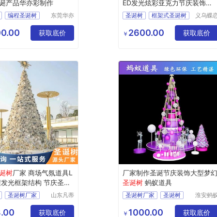
诞产品华亦彩制作
ED发光炫彩亚克力节庆装饰摆
件
编程圣诞树
东莞华亦
圣诞树
框架式圣诞树
义乌蝶
彩景观工
花文化
品
大型圣诞树
LED圣诞树
艺有限公
术有限
0.00
2600.00
出口
获取底价
亚克力圣诞树
获取底价
￥
司
司
节庆摆件
诞树
厂家 商场气氛道具L
厂家制作圣诞节庆装饰大型梦
程发光框架结构 节庆圣诞
圣诞树
蚂蚁道具
圣诞树厂家
山东凡蒂
圣诞树厂家
圣诞树
淮安蚂
洛工艺品
道具设
品
商场道具
有限公司
制作有
.00
1000.00
光
获取底价
获取底价
￥