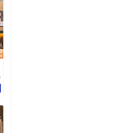
楼
蒂
品
司