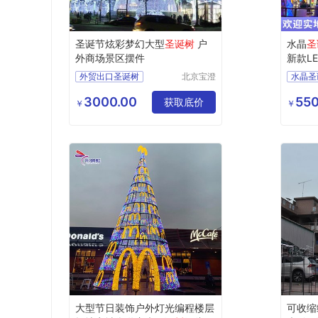
圣诞节炫彩梦幻大型
圣诞树
户
水晶
圣
外商场景区摆件
新款L
外贸出口圣诞树
北京宝澄
水晶圣
瑄琦景观
大型幻彩圣诞树
广告圣
照明安装
3000.00
550
圣诞节装饰圣诞树
获取底价
网红圣
￥
￥
工程有限
梦幻圣诞树
编程圣
责任公司
粉色圣诞树
引流圣
大型节日装饰户外灯光编程楼层
可收缩