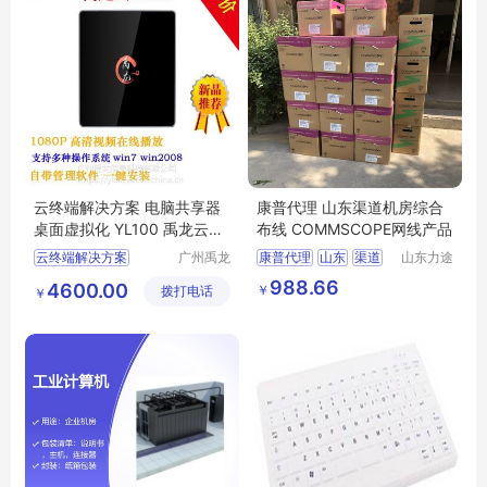
云终端解决方案 电脑共享器
康普代理 山东渠道机房综合
桌面虚拟化 YL100 禹龙云桌
布线 COMMSCOPE网线产品
面厂商
云终端解决方案
广州禹龙
康普代理
山东
渠道
山东力途
信息科技
智能科技
电脑共享器
机房
综合布线
988.66
4600.00
￥
拨打电话
有限公司
有限公司
￥
USB云终端机