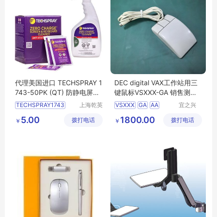
代理美国进口 TECHSPRAY 1
DEC digital VAX工作站用三
743-50PK (QT) 防静电屏
键鼠标VSXXX-GA 销售测试
幕、键盘清洁剂
维修
TECHSPRAY1743
上海乾英
VSXXX
GA
AA
宜之兴
电子科技
（北京）
50PK
VAX4000
5.00
1800.00
拨打电话
有限公司
拨打电话
科技有限
￥
￥
TECHSPRAY键盘清洁剂
公司
TECHSPRAY品牌产品