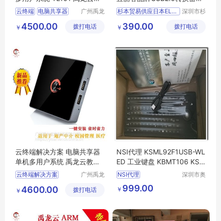
面电脑
S2-W2
云终端
电脑共享器
广州禹龙
杉本贸易供应日本ELECOM宜丽客品牌USB2
深圳市杉
信息科技
本贸易有
单机多用户系统
0转换器USS2
W2
4500.00
390.00
拨打电话
有限公司
拨打电话
限公司
￥
￥
供应
3C电子
电脑外设产品
其他电脑外设产品
云终端解决方案 电脑共享器
NSI代理 KSML92F1USB-WL
单机多用户系统 禹龙云教室
ED 工业键盘 KBMT106 KST
YL120
L105F1USB
云终端解决方案
广州禹龙
NSI代理
深圳市奥
信息科技
宇自动化
电脑共享器
KSML92F1USB
999.00
4600.00
￥
拨打电话
有限公司
设备有限
￥
云终端厂家
WLED
KBMT106
公司
KSTL105F1USB