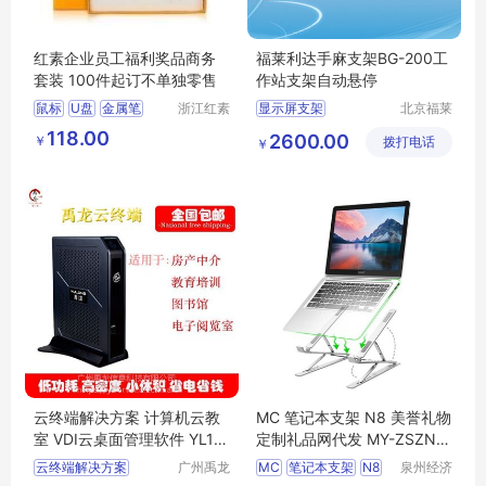
红素企业员工福利奖品商务
福莱利达手麻支架BG-200工
套装 100件起订不单独零售
作站支架自动悬停
鼠标
U盘
金属笔
浙江红素
显示屏支架
北京福莱
实业有限
利达科技
工作站支架
LCD支架
118.00
2600.00
￥
公司
拨打电话
有限公司
￥
键盘支架
支架
云终端解决方案 计算机云教
MC 笔记本支架 N8 美誉礼物
室 VDI云桌面管理软件 YL10
定制礼品网代发 MY-ZSZN-L
7 禹龙云
5-04
云终端解决方案
广州禹龙
MC
笔记本支架
N8
泉州经济
信息科技
技术开发