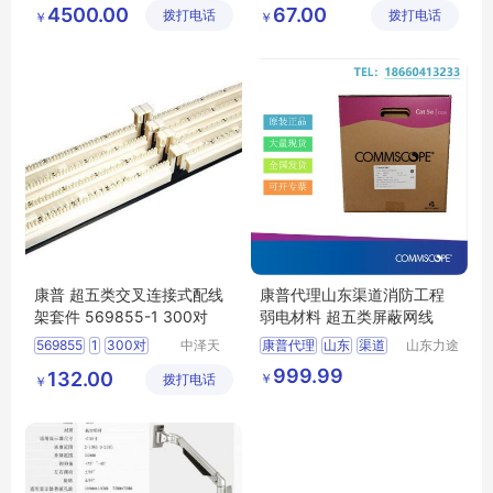
单机多用户
礼物定制
MY
ZSZN
4500.00
67.00
拨打电话
有限公司
拨打电话
区美誉商
￥
￥
电脑共享器
L5
04
贸有限公
司
康普 超五类交叉连接式配线
康普代理山东渠道消防工程
架套件 569855-1 300对
弱电材料 超五类屏蔽网线
569855
1
300对
中泽天
康普代理
山东
渠道
山东力途
（深圳）
智能科技
套件
超五类
康普
消防工程
弱电材料
999.99
132.00
￥
拨打电话
科技有限
有限公司
￥
公司