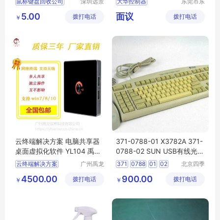
鼠标键盘回收公司
深圳远景
大华控制器
东莞市东
环保科技
城奔月电
杭州收购鼠标键盘
工业级控制器
DH
5.00
面议
拨打电话
有限公司
拨打电话
子配件店
￥
NVR5064
4KS2
云终端解决方案 电脑共享器
371-0788-01 X3782A 371-
桌面虚拟化软件 YL104 禹龙
0788-02 SUN USB有线光电
云
鼠标
云终端解决方案
广州禹龙
371
0788
01
02
北京四季
信息科技
畅想科技
云教室解决方案
SUNUSB光电鼠标
4500.00
900.00
拨打电话
有限公司
拨打电话
有限公司
￥
￥
云终端机