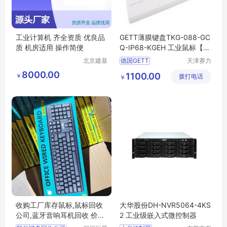
工业计算机 齐全资质 优良品
GETT薄膜键盘TKG-088-GC
质 机房适用 操作简便
Q-IP68-KGEH 工业鼠标【供
应】
北京建基
德国GETT
天津赛力
创享科技
斯自动化
GETT薄膜键盘
8000.00
1100.00
￥
有限公司
拨打电话
科技有限
￥
GETT工业鼠标
公司
收购工厂库存鼠标,鼠标回收
大华股份DH-NVR5064-4KS
公司,蓝牙音响耳机回收 价格
2 工业级嵌入式微控制器
高