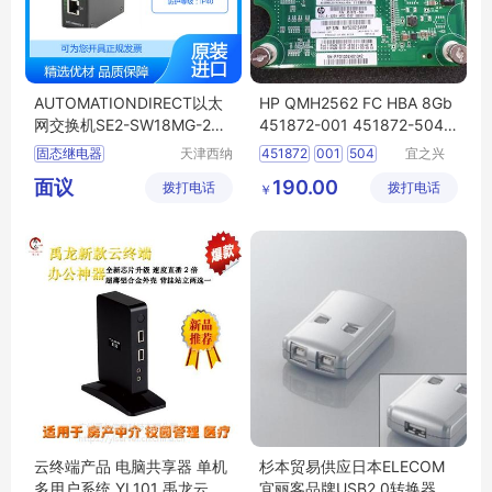
AUTOMATIONDIRECT以太
HP QMH2562 FC HBA 8Gb
网交换机SE2-SW18MG-2P
451872-001 451872-504
经久耐用
光纤卡
固态继电器
天津西纳
451872
001
504
宜之兴
智能科技
（北京）
AUTOMATIONDIRECT传感器
MezzanineAdapter
面议
190.00
拨打电话
有限公司
拨打电话
科技有限
￥
AUTOMATIONDIRECT接触器
QMH2562
HBA8Gb
公司
AUTOMATIONDIRECT继电器
AUTOMATIONDIRECT驱动器
云终端产品 电脑共享器 单机
杉本贸易供应日本ELECOM
多用户系统 YL101 禹龙云桌
宜丽客品牌USB2.0转换器US