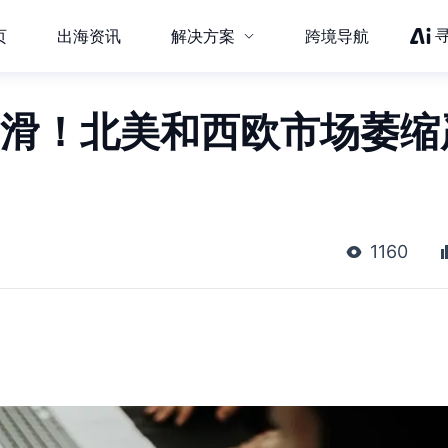
页
出海资讯
解决方案
跨境导航
下滑！北美和西欧市场萎缩
1160