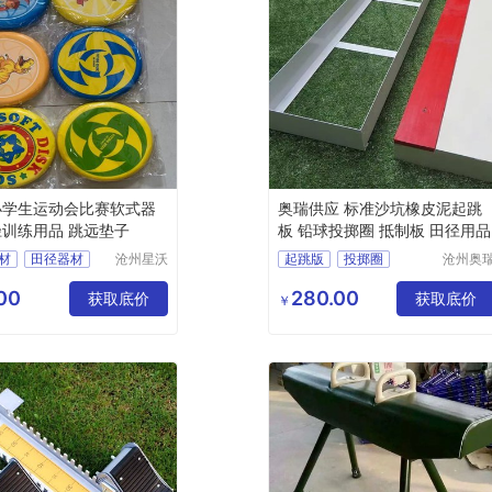
小学生运动会比赛软式器
奥瑞供应 标准沙坑橡皮泥起跳
径训练用品 跳远垫子
板 铅球投掷圈 抵制板 田径用品
材
田径器材
沧州星沃
起跳版
投掷圈
沧州奥
体育器材
体育器
子
训练用品
铅球
田径用品
有限公司
制造有
00
280.00
材价格
获取底价
学校达标用品
获取底价
￥
公司