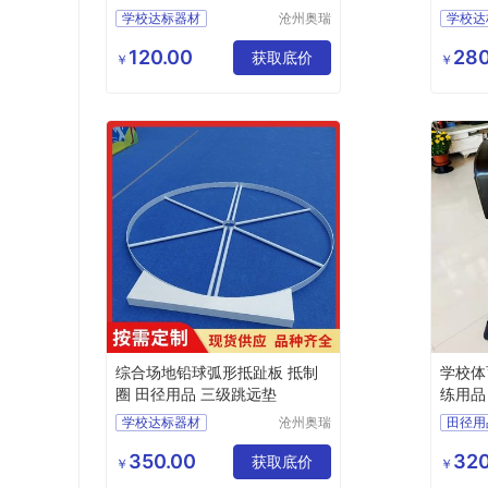
学校达标器材
沧州奥瑞
学校达
体育器材
学校田径用品
学校田
制造有限
120.00
280
体操用品
获取底价
体操用
￥
￥
公司
比赛田径用品
比赛田
中小学比赛用品
中小学
综合场地铅球弧形抵趾板 抵制
学校体
圈 田径用品 三级跳远垫
练用品
学校达标器材
沧州奥瑞
田径用
体育器材
学校田径用品
学校器
制造有限
350.00
320
体操用品
获取底价
￥
￥
公司
比赛田径用品