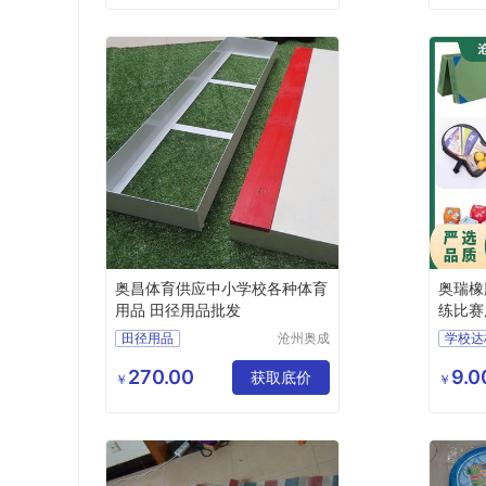
中小学比赛用品
奥昌体育供应中小学校各种体育
奥瑞橡
用品 田径用品批发
练比赛
田径用品
沧州奥成
学校达
体育器材
中小学田径用品
篮球
比赛跨
制造有限
270.00
9.0
跳高架
篮球架
获取底价
跳高横
￥
￥
公司