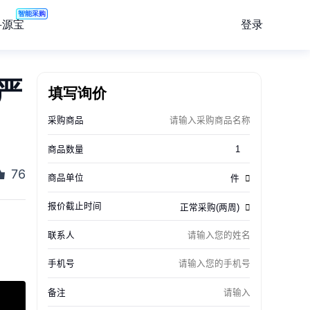
智能采购
登录
寻源宝
严
填写询价
76