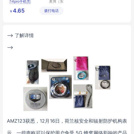
14pro手机壳
奥博（东
莞）精密
14pm手机壳
4.65
拨打电话
硅橡胶制
￥
硅胶手机壳
品有限公
iPhone14硅胶手机壳
司
苹果手机壳
--> 了解详情
-->
AMZ123获悉，12月16日，荷兰核安全和辐射防护机构表
示，一些声称可以保护用户免受 5G 蜂窝网络影响的产品