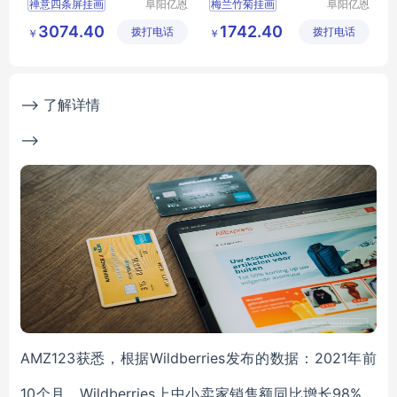
禅意四条屏挂画
阜阳亿恩
梅兰竹菊挂画
阜阳亿恩
仪器设备
仪器设备
禅意四条屏挂画行情
梅兰竹菊挂画行情
3074.40
1742.40
拨打电话
有限公司
拨打电话
有限公司
￥
￥
挂画
装饰画
挂画
装饰画
装饰画厂家直销
装饰画厂家直销
--> 了解详情
-->
AMZ123获悉，根据Wildberries发布的数据：2021年前
10个月，Wildberries上中小卖家销售额同比增长98%，