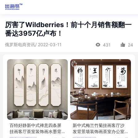
厉害了Wildberries！前十个月销售额翻一
番达3957亿卢布！
俄罗斯电商资讯/ 2022-03-11
431
24
百特好静新中式禅意四条屏
新中式梅兰竹菊挂画客厅沙
挂画客厅茶室装饰画水墨背
发背景墙装饰画茶室办公室
景墙壁画
壁画国画