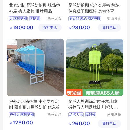
龙泰定制 足球防护棚 球场替
足球防护棚 铝合金座椅 教练
补席 换人座椅 足球用品
休息遮阳棚座椅 奥泰体育精
选
足球防护棚
防护棚
沧州龙泰
奥泰精选足球防护棚
盐山县奥
体育器材
泰体育器
球场替补席
换人座椅
球场替补席
1900.00
280.00
拨打电话
有限公司
拨打电话
材厂
￥
￥
足球用品
教练休息遮阳棚座椅
足球防晒棚
户外体育厂家
户外足球防护棚 中小学可定
足球人墙训练定位任意球障
制 阳光耐力足球防护 休息椅
碍物假人墙足球提升脚法 带
底座ABS材质
户外足球防护棚
沧州泰昌
足球人墙
障碍物
沧州迅驰
体育器材
体育用品
定制足球防护棚
假人墙
足球训练
1260.00
260.00
￥
制造有限
拨打电话
有限公司
￥
学校足球防护休息椅
足球用品
公司