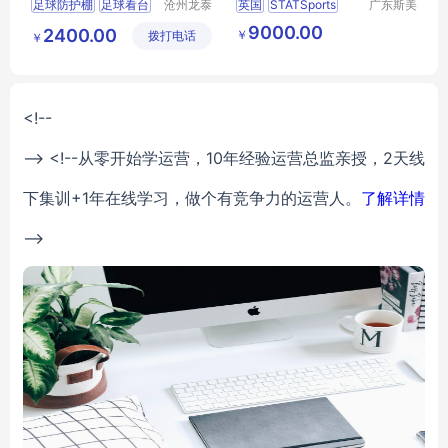
足球防护棚
足球看台
沧州龙泰
英国
STATSports
广东斯美
体育器材
尔仪器有
球场替补席
换人座椅
APEX
足球运动员
9000.00
2400.00
￥
拨打电话
有限公司
限公司
￥
足球用品
足球实时监测
<!--
--> <!--从零开始学运营，10年经验运营总监亲授，2天线
下集训+1年在线学习，做个有竞争力的运营人。
了解详情
-->