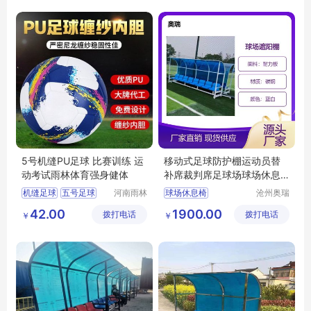
足球防护休息椅
阳光耐力瓦防护棚
5号机缝PU足球 比赛训练 运
移动式足球防护棚运动员替
动考试雨林体育强身健体
补席裁判席足球场球场休息
椅厂家销售
机缝足球
五号足球
河南雨林
球场休息椅
沧州奥瑞
教育工程
体育器材
运动足球
足球防护棚
42.00
1900.00
拨打电话
有限公司
拨打电话
制造有限
￥
￥
运动员替补席
公司
足球裁判椅
球场座椅