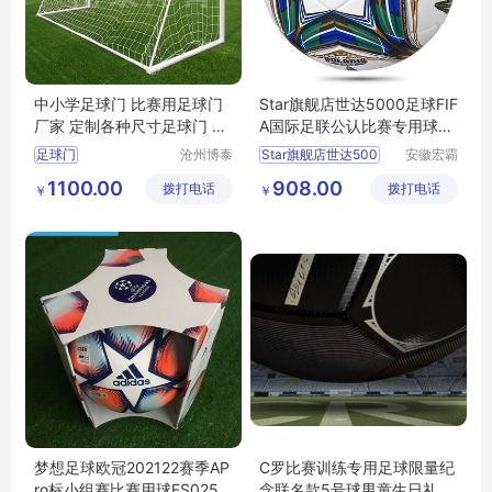
中小学足球门 比赛用足球门
Star旗舰店世达5000足球FIF
厂家 定制各种尺寸足球门 实
A国际足联公认比赛专用球SB
体厂家
105TB
足球门
沧州博泰
Star旗舰店世达500
安徽宏霸
体育设备
机械设备
1100.00
908.00
拨打电话
有限公司
拨打电话
有限公司
￥
￥
梦想足球欧冠202122赛季AP
C罗比赛训练专用足球限量纪
ro标小组赛比赛用球FS0258
念联名款5号球男童生日礼物