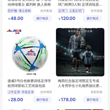
动伸缩看台 裁判椅 换人座椅
球门框网3人制 足球训练器材
1.2X0.8米
防护棚
看台座椅
沧州奥瑞
足球门
儿童足球门
沧州迅驰
体育器材
体育用品
足球防护棚
小足球门
足球
48.00
120.00
拨打电话
制造有限
拨打电话
有限公司
￥
￥
足球替补席
少儿足球门
公司
防护棚座椅
捷威5号白色耐磨训练足球学
梅西纪念版足球限定五号成
校用球胶粘工艺纸箱包装
人专用学生小礼物男孩比赛
踢球
少年足球
学校足球
沧州博昇
阜阳菲勒
体育器材
科技有限
训练足球
28.00
178.00
拨打电话
有限公司
拨打电话
公司
￥
￥
学校体育用品
学校体育器材