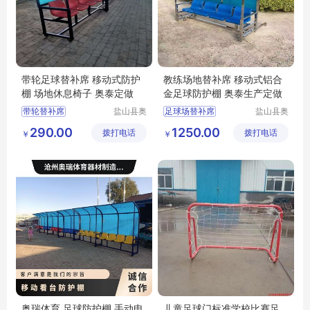
带轮足球替补席 移动式防护
教练场地替补席 移动式铝合
棚 场地休息椅子 奥泰定做
金足球防护棚 奥泰生产定做
带轮替补席
盐山县奥
足球场替补席
盐山县奥
泰体育器
泰体育器
移动式足球防护棚
移动式足球防护设备
290.00
1250.00
拨打电话
材厂
拨打电话
材厂
￥
￥
足球场地休息椅子
教练场地替补席
足球防护棚厂家
教练替补席
教练替补席
足球防护棚
奥瑞体育 足球防护棚 手动电
儿童足球门标准学校比赛足