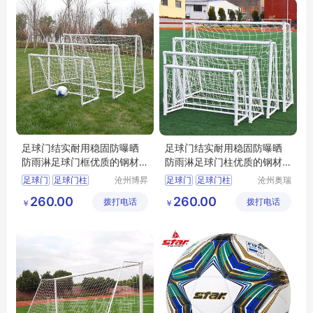
足球门结实耐用稳固防曝晒
足球门结实耐用稳固防曝晒
防雨淋足球门框优质的钢材
防雨淋足球门柱优质的钢材
足球门柱
足球门框
足球门
足球门柱
沧州博昇
足球门
足球门柱
沧州奥瑞
体育器材
体育器材
足球门框
足球门厂家
足球门框
足球门厂家
260.00
260.00
拨打电话
有限公司
拨打电话
制造有限
￥
￥
足球门尺寸
足球门价格
公司