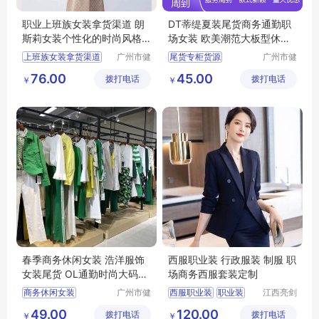
职业上班族女装拿货渠道 朗
DT蒂缇夏装尾货商务通勤职
斯莉女装个性化的时尚风格
场女装 欧美潮范大板型休闲
广州服装市场
风
上班族女装拿货渠道
广州市健
尾货专柜货源
广州市健
凡服饰有
凡服饰有
女装个性化的时尚风格
摩登时尚潮牌女装
76.00
45.00
拨打电话
限公司
拨打电话
限公司
￥
￥
广州服装市场
商务通勤职场女装
品牌女装尾货
女装
春季商务休闲女装 浩洋服饰
西服职业装 行政服装 制服 职
女装尾货 OL通勤时尚大码女
场商务西服套装定制
装货源供应
商务休闲女装
广州市健
西服职业装
职业装
江西亮剑
凡服饰有
服饰有限
浩洋服饰
大码女装
西服
行政服装
制服
49.00
120.00
拨打电话
限公司
拨打电话
公司
￥
￥