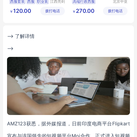
西服套装
西服
职业装
江西亮剑
高端行政西服
北京中亚
服饰有限
天商贸有
行政服装
服装定制
行政商务女士职业套装
120.00
270.00
拨打电话
公司
拨打电话
限公司
￥
￥
商务女士职业套装
职业装正装
西服定做厂家
--> 了解详情
-->
AMZ123获悉，据外媒报道，日前印度电商平台Flipkart
宣布与该国领先的短视频平台Moj合作，正式进入短视频