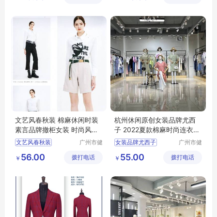
文艺风春秋装 棉麻休闲时装
杭州休闲原创女装品牌尤西
素言品牌撤柜女装 时尚风衣
子 2022夏款棉麻时尚连衣裙
连衣裙走份
广州尾货库存
文艺风春秋装
广州市健
女装品牌尤西子
广州市健
凡服饰有
凡服饰有
棉麻休闲时装
夏款棉麻时尚连衣裙
56.00
55.00
拨打电话
限公司
拨打电话
限公司
￥
￥
素言品牌撤柜女装
杭州休闲原创
时尚风衣
连衣裙