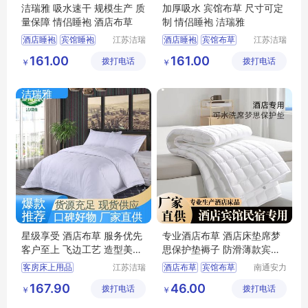
洁瑞雅 吸水速干 规模生产 质
加厚吸水 宾馆布草 尺寸可定
量保障 情侣睡袍 酒店布草
制 情侣睡袍 洁瑞雅
酒店睡袍
宾馆睡袍
江苏洁瑞
酒店睡袍
宾馆布草
江苏洁瑞
雅纺织品
雅纺织品
客房布草
民宿布草
民宿床上用品
161.00
161.00
拨打电话
有限公司
拨打电话
有限公司
￥
￥
宾馆床上用品
客房床上用品
酒店布草
星级享受 酒店布草 服务优先
专业酒店布草 酒店床垫席梦
客户至上 飞边工艺 造型美观
思保护垫褥子 防滑薄款宾馆
洁瑞雅
民宿床护垫
客房床上用品
江苏洁瑞
酒店布草
宾馆布草
南通安力
雅纺织品
森纺织科
客房布草
酒店布草
酒店床垫
167.90
46.00
拨打电话
有限公司
拨打电话
技有限公
￥
￥
酒店床上用品
司
民宿布草