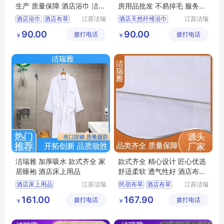
生产 质量保障 酒店浴巾 洁瑞
房用品批发 不易掉毛 服务优
雅
先 客户至上
酒店浴巾
酒店布草
江苏洁瑞
酒店天然纤维浴巾
江苏洁瑞
雅纺织品
雅纺织品
民宿布草
客房布草
宾馆浴巾
宾馆布草
90.00
90.00
拨打电话
有限公司
拨打电话
有限公司
￥
￥
宾馆布草
酒店布草
民宿布草
洁瑞雅 加厚吸水 款式齐全 家
款式齐全 精心设计 匠心优选
居睡袍 酒店床上用品
舒适柔软 透气性好 酒店布草
洁瑞雅
酒店床上用品
江苏洁瑞
民宿布草
酒店布草
江苏洁瑞
雅纺织品
雅纺织品
宾馆布草
酒店布草
民宿床上用品
161.00
167.90
拨打电话
有限公司
拨打电话
有限公司
￥
￥
酒店睡袍
宾馆布草
客房布草
客房床上用品