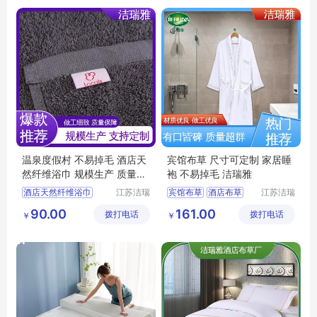
温泉度假村 不易掉毛 酒店天
宾馆布草 尺寸可定制 家居睡
然纤维浴巾 规模生产 质量保
袍 不易掉毛 洁瑞雅
障 洁瑞雅
酒店天然纤维浴巾
江苏洁瑞
宾馆布草
酒店布草
江苏洁瑞
雅纺织品
雅纺织品
宾馆布草
酒店浴巾
宾馆床上用品
90.00
161.00
拨打电话
有限公司
拨打电话
有限公司
￥
￥
客房布草
酒店布草
宾馆睡袍
酒店睡袍