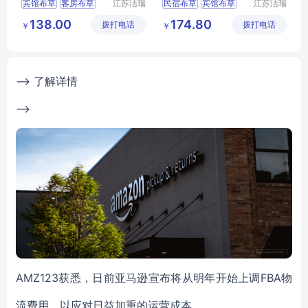
宾馆布草
客房布草
江苏洁瑞
民宿布草
宾馆布草
江苏洁瑞
雅纺织品
雅纺织品
酒店布草
酒店睡袍
宾馆床上用品
138.00
174.80
拨打电话
有限公司
拨打电话
有限公司
￥
￥
酒店床上用品
酒店床上用品
客房布草
--> 了解详情
-->
AMZ123获悉，日前亚马逊宣布将从明年开始上调FBA物
流费用，以应对日益加重的运营成本。