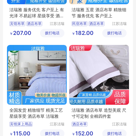
洁瑞雅 服务优先 客户至上 有
洁瑞雅 五星 酒店布草 精致细
光泽 不易起球 星级享受 酒店
节 服务优先 客户至上
布草
宾馆布草
酒店布草
江苏洁瑞
民宿布草
酒店布草
江苏洁瑞
雅纺织品
雅纺织品
客房床上用品
客房床上用品
207.00
182.00
拨打电话
有限公司
拨打电话
有限公司
￥
￥
民宿布草
客房布草
酒店床上用品
酒店床上用品
全国发货 精致细节 精美工艺
洁瑞雅 酒店布草 造型美观 尺
星级享受 酒店布草 洁瑞雅
寸可定制 全棉四件套
宾馆床上用品
江苏洁瑞
酒店布草
江苏洁瑞
雅纺织品
雅纺织品
酒店床上用品
宾馆床上用品
115.00
152.00
拨打电话
有限公司
拨打电话
有限公司
￥
￥
酒店布草
医院布草
客房布草