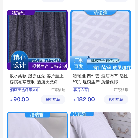
医院床上用品
客房床上用品
宾馆布草
吸水柔软 服务优先 客户至上
洁瑞雅 四件套 酒店布草 活性
客房布草定制 酒店天然纤维
印染 规模生产 质量保障
浴巾 洁瑞雅
酒店天然纤维浴巾
江苏洁瑞
客房布草
江苏洁瑞
雅纺织品
雅纺织品
宾馆布草
客房布草
酒店床上用品
90.00
182.00
拨打电话
有限公司
拨打电话
有限公司
￥
￥
宾馆浴巾
酒店布草
宾馆床上用品
民宿床上用品
酒店布草