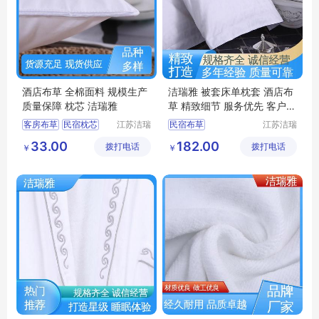
酒店布草 全棉面料 规模生产
洁瑞雅 被套床单枕套 酒店布
质量保障 枕芯 洁瑞雅
草 精致细节 服务优先 客户至
上
客房布草
民宿枕芯
江苏洁瑞
民宿布草
江苏洁瑞
雅纺织品
雅纺织品
酒店床上用品
客房床上用品
33.00
182.00
拨打电话
有限公司
拨打电话
有限公司
￥
￥
酒店布草
宾馆布草
酒店布草
民宿床上用品
酒店床上用品