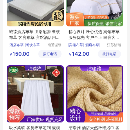
诚臻酒店布草 卫浴配套 餐饮
精心设计 匠心优选 宾馆布草
布草 客房布草 宾馆酒店用品
服务优先 客户至上 民宿客栈
宾馆布草
套件 洁瑞雅
酒店布草
餐饮布草
南通诚臻
宾馆布草
酒店布草
江苏洁瑞
纺织有限
雅纺织品
宾馆酒店用品
客房床上用品
150.00
142.00
拨打电话
公司
拨打电话
有限公司
￥
￥
客房布草
酒店床上用品
吸水柔软 客房布草定制 规模
洁瑞雅 酒店天然纤维浴巾 客