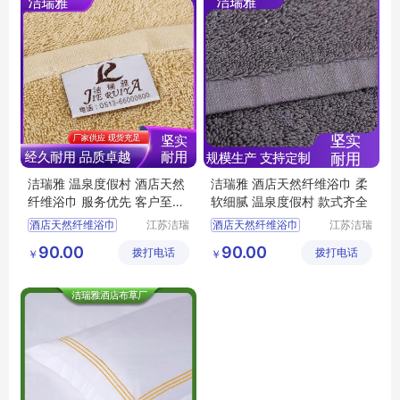
洁瑞雅 温泉度假村 酒店天然
洁瑞雅 酒店天然纤维浴巾 柔
纤维浴巾 服务优先 客户至上
软细腻 温泉度假村 款式齐全
吸水柔软
酒店天然纤维浴巾
江苏洁瑞
酒店天然纤维浴巾
江苏洁瑞
雅纺织品
雅纺织品
酒店浴巾
客房布草
宾馆浴巾
酒店布草
90.00
90.00
拨打电话
有限公司
拨打电话
有限公司
￥
￥
民宿布草
宾馆浴巾
客房布草
酒店浴巾