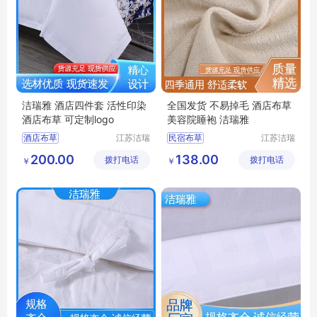
洁瑞雅 酒店四件套 活性印染
全国发货 不易掉毛 酒店布草
酒店布草 可定制logo
美容院睡袍 洁瑞雅
酒店布草
江苏洁瑞
民宿布草
江苏洁瑞
雅纺织品
雅纺织品
民宿床上用品
酒店床上用品
200.00
138.00
拨打电话
有限公司
拨打电话
有限公司
￥
￥
酒店床上用品
客房布草
酒店睡袍
宾馆床上用品
宾馆睡袍
民宿布草