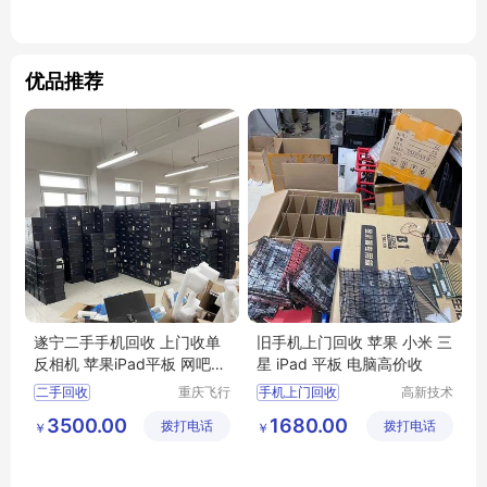
优品推荐
遂宁二手手机回收 上门收单
旧手机上门回收 苹果 小米 三
反相机 苹果iPad平板 网吧电
星 iPad 平板 电脑高价收
脑 监控设备
二手回收
重庆飞行
手机上门回收
高新技术
马科技有
产业开发
手机回收
平板回收
3500.00
1680.00
拨打电话
限公司
拨打电话
区良驹电
￥
￥
华为回收
子经营部