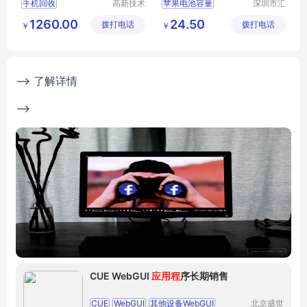
手机回收
高新技术
苹果电池容量
深圳市汇
产业开发
达发科技
苹果手机回收
苹果电池百分比
1260.00
24.50
拨打电话
区良驹电
拨打电话
有限公司
￥
￥
华为手机回收
苹果电池健康
子经营部
苹果电池寿命
苹果电池更换需要多少钱
--> 了解详情
-->
CUE WebGUI
应用程
序长期销售
CUE
WebGUI
其他设备WebGUI
北京盛世