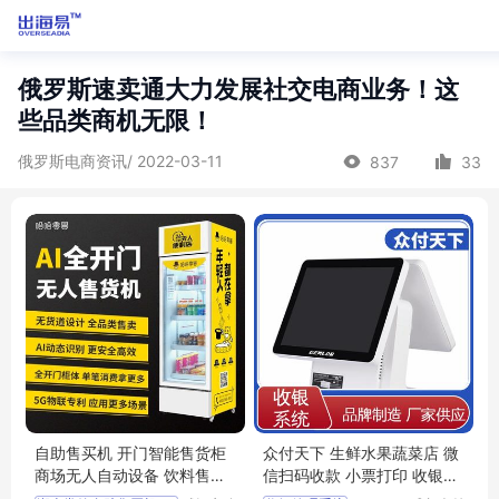
俄罗斯速卖通大力发展社交电商业务！这
些品类商机无限！
俄罗斯电商资讯/ 2022-03-11
837
33
自助售买机 开门智能售货柜
众付天下 生鲜水果蔬菜店 微
商场无人自动设备 饮料售货
信扫码收款 小票打印 收银管
机 哈哈零兽
理系统