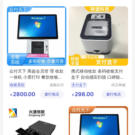
收银自助结算台
众付天下 商超会员管 理 收款
携式移动收款 条码收银支付
一体机 小票打印 餐饮收银系
盒子 自动感应扫描 口碑较好
统
神速
收银系统
成都众付
支付盒子
武汉神速
天下科技
科技有限
餐饮收银系统
语音支付扫描盒子
2800.00
298.00
拨打电话
有限公司
拨打电话
公司
￥
￥
零售收银系统
移动wifi支付盒子
美团收银系统
条码收银支付盒子
收银管理系统
支付盒子厂家