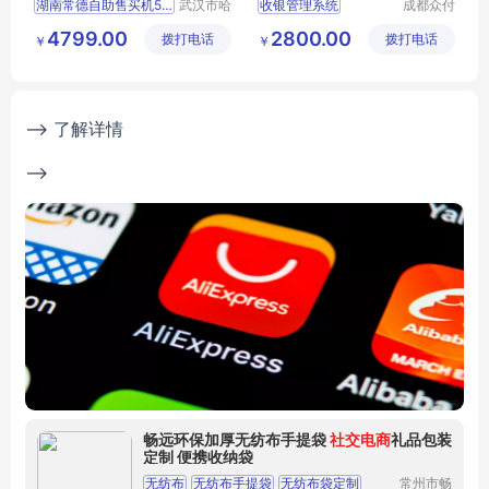
湖南常德自助售买机518L扫码开门智能售货柜饮料自助售货机
武汉市哈
收银管理系统
成都众付
哈便利科
天下科技
518L开门智能售货柜
美团收银系统
4799.00
2800.00
拨打电话
技有限公
拨打电话
有限公司
￥
￥
商场无人自助设备
智能收银系统
司
饮料自助售货机
餐饮收银系统
零售收银系统
--> 了解详情
-->
畅远环保加厚无纺布手提袋
社交电商
礼品包装
定制 便携收纳袋
无纺布
无纺布手提袋
无纺布袋定制
常州市畅