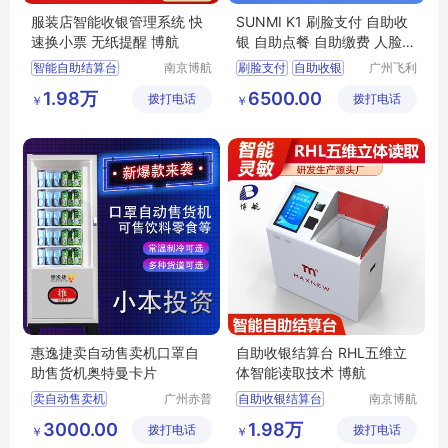
服装店智能收银管理系统 快
SUNMI K1 刷脸支付 自助收
速换小票 无纸提醒 博航
银 自助点餐 自助缴费 人脸实
名制核验
智能自助结算台
南京博航
刷脸支付
自助收银
广州飞利
电子有限
条码科技
自助鞋包收银台
自助点餐
自助缴费
1.98万
6500.00
拨打电话
公司
拨打电话
有限公司
￥
￥
智能结算台
人脸实名制核验
服装店自助收银台
自助女装收银台
惠逸捷卖自动售卖机口罩自
自助收银结算台 RHL五维立
助售货机奥特曼卡片
体智能读取技术 博航
卖自动售卖机
广州赤普
自助收银结算台
南京博航
科技有限
电子有限
自动售货机广东
收银机自助结算台
3000.00
1.98万
拨打电话
公司
拨打电话
公司
￥
￥
自助智能结算台