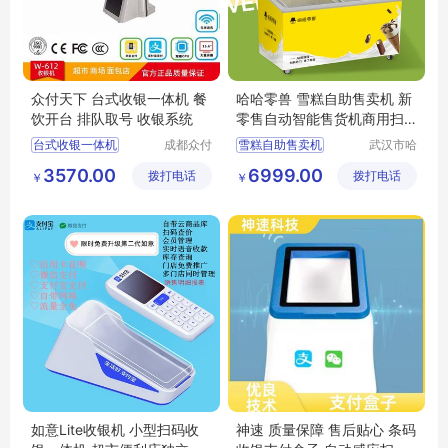
众付天下 台式收银一体机 餐
哈哈零兽 雪糕自助售卖机 新
饮开台 排队取号 收银系统
零售自动智能售货机商用扫
码开门售货柜
台式收银一体机
成都众付
雪糕自助售卖机
武汉市哈
天下科技
哈便利科
收银系统
新零售自动智能售货机
3570.00
6999.00
拨打电话
有限公司
拨打电话
技有限公
￥
￥
收银系统厂家
商用扫码开门售货柜
司
收银系统报价
收银系统定制
如意Lite收银机 小型扫码收
神速 质量保障 售后贴心 条码