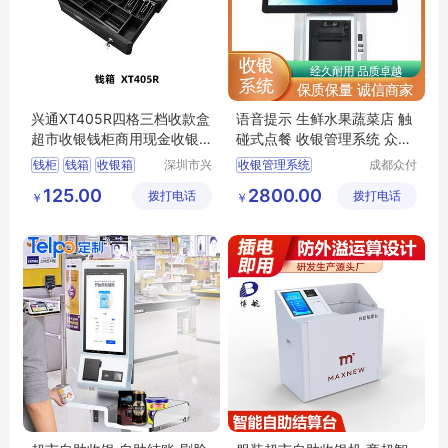
兴通XT405R四格三档收款盒
语音提示 生鲜水果蔬菜店 触
超市收银钱柜商用现金收银
碰式点餐 收银管理系统 众付
箱收银机钱箱
天下
钱柜
钱箱
收银箱
深圳市兴
收银管理系统
成都众付
通物联科
天下科技
收款盒
餐饮收银系统
125.00
2800.00
拨打电话
技有限公
拨打电话
有限公司
￥
￥
电脑收银系统
司
服装收银系统
银豹收银系统