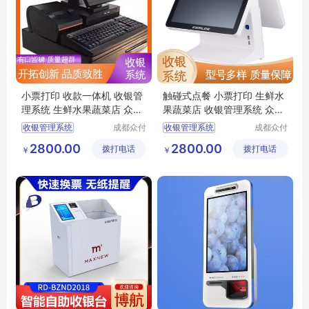
小票打印 收款一体机 收银管
触碰式点餐 小票打印 生鲜水
理系统 生鲜水果蔬菜店 众付
果蔬菜店 收银管理系统 众付
天下
天下
收银管理系统
成都众付
收银管理系统
成都众付
天下科技
天下科技
酒吧收银系统
银豹收银系统
2800.00
2800.00
拨打电话
有限公司
拨打电话
有限公司
￥
￥
点餐收银系统
会员收银系统
美团收银系统
餐饮收银系统
智能收银系统
收银系统