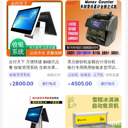
收银点餐系统
众付天下 方便快捷 触碰式点
美元验钞机金额合计清分机
餐 收银管理系统 生鲜水果蔬
银行专用商用收银多货币识
菜店
别面额点钞机
收银管理系统
成都众付
点钞机
收银机
点币机
沭阳县寥
天下科技
若星亦电
便利店收银系统
验钞机
2800.00
4505.00
拨打电话
有限公司
拨打电话
子商务有
￥
￥
零售收银系统
限公司
点餐收银系统
店铺收银系统