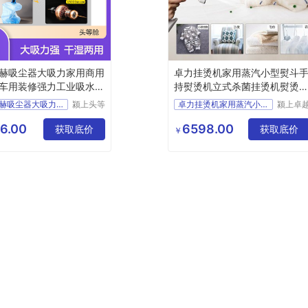
赫吸尘器大吸力家用商用
卓力挂烫机家用蒸汽小型熨斗
车用装修强力工业吸水吸
持熨烫机立式杀菌挂烫机熨烫B
G538
德国卡赫吸尘器大吸力家用
颍上头等
卓力挂烫机家用蒸汽小型熨
颍上卓
舱科技发
电子商
展有限公
有限公
6.00
6598.00
获取底价
获取底价
￥
司