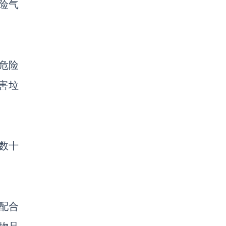
险气
危险
害垃
数十
极配合