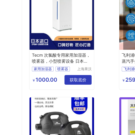
Tecm 次氯酸专用家用加湿器，
飞利浦
喷雾器，小型喷雾设备 日本进
蒸汽手
口
034
家用加湿器
喷雾器
上海果沃
环保科技
小型喷雾设备
有限公司
1000.00
259
获取底价
￥
￥