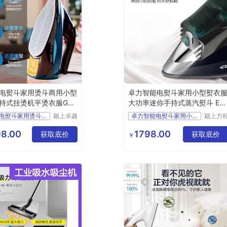
电熨斗家用烫斗商用小型
卓力智能电熨斗家用小型熨衣
持式挂烫机平烫衣服GC5
大功率迷你手持式蒸汽熨斗 ES
446
飞利浦电熨斗家用烫斗商用
颍上卓越
卓力智能电熨斗家用小型熨
颍上力
电子商务
仪器设
有限公司
有限公
8.00
1798.00
获取底价
获取底价
￥