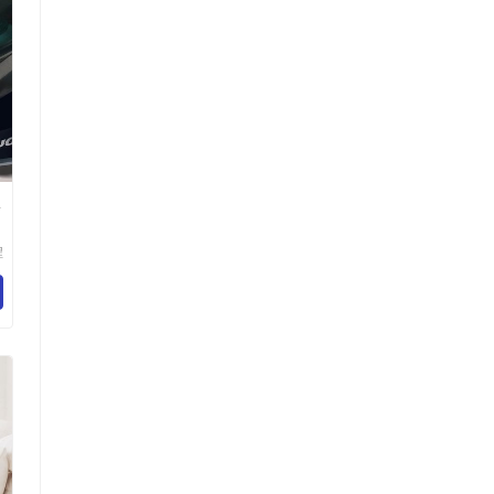
服
2
程
备
司