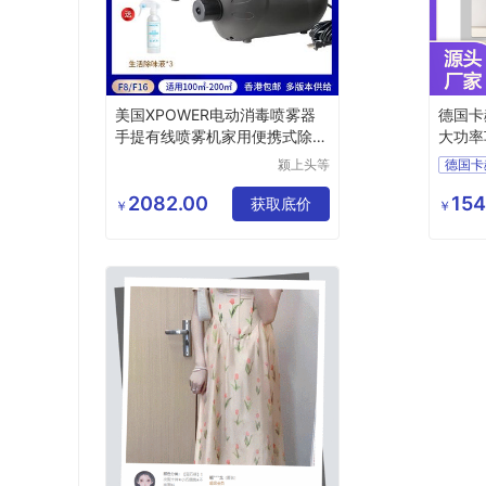
美国XPOWER电动消毒喷雾器
德国卡
手提有线喷雾机家用便携式除雾
大功率
化器
尘机
颍上头等
舱科技发
展有限公
2082.00
154
获取底价
￥
￥
司