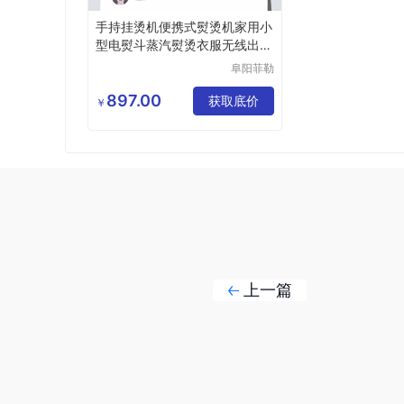
手持挂烫机便携式熨烫机家用小
型电熨斗蒸汽熨烫衣服无线出差
旅行
阜阳菲勒
科技有限
公司
897.00
获取底价
￥
上一篇