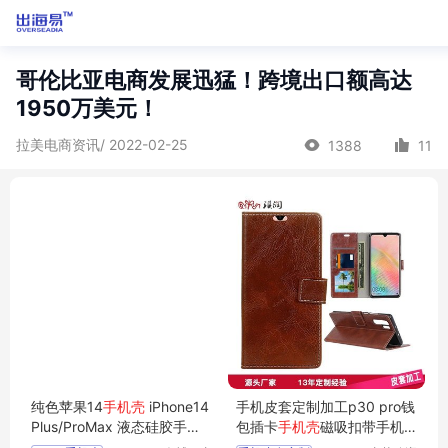
哥伦比亚电商发展迅猛！跨境出口额高达
1950万美元！
拉美电商资讯/ 2022-02-25
1388
11
纯色苹果14
手机壳
iPhone14
手机皮套定制加工p30 pro钱
Plus/ProMax 液态硅胶手机
包插卡
手机壳
磁吸扣带手机
套防摔
套生产厂家