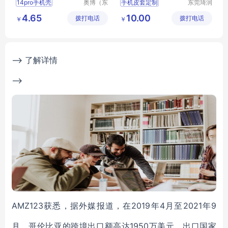
14pro手机壳
奥博（东
手机皮套定制
东莞琦润
莞）精密
箱包有限
14pm手机壳
钱包插卡手机壳
4.65
10.00
拨打电话
硅橡胶制
拨打电话
公司
￥
￥
硅胶手机壳
皮套生产厂家
品有限公
iPhone14硅胶手机壳
插卡手机壳
司
苹果手机壳
华为p30pro手机壳
--> 了解详情
-->
AMZ123获悉，据外媒报道，在2019年4月至2021年9
月，哥伦比亚的跨境出口额高达1950万美元，出口国家