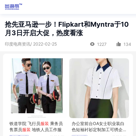
抢先亚马逊一步！Flipkart和Myntra于10
月3日开启大促，热度看涨
印度电商资讯/ 2022-02-25
1227
134
铁道学院 飞行员
服装
乘务员
办公室前台OA女士职业装白
售票员
服装
地铁人员工作服
色短袖衬衫定制加工可绣企
业标志