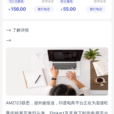
飞行员服装
苏州永至
前台服装
苏州永至
诚服饰有
诚服饰有
售票员服装
文员工作服装
156.00
55.00
拨打电话
限公司
拨打电话
限公司
￥
￥
地铁人员工作服
女士白衬衫
地铁人员工
物业前台服装
铁道学院服装
银行前台服装
--> 了解详情
-->
AMZ123获悉，据外媒报道，印度电商平台正在为迎接旺
季促销展开激烈斗争。Flipkart及其旗下时尚电商平台