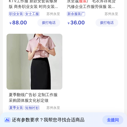
KTV工作服 新款女套装修身
永至诚
服装
厂 毛衣库存尾货
版 商务职业女装 时尚女装西
汽修企业工作服劳保服 装定
装外套
制刺绣
职业女装
女士工服
苏州永至
新余服装厂
苏州永至
诚服饰有
诚服饰有
夏季职业装
88.00
36.00
拨打电话
限公司
拨打电话
限公司
￥
￥
夏季工作服
夏季翻领广告衫 定制工作服
采购团体服文化衫定做
夏季女装
短袖衬衫
苏州永至
诚服饰有
长袖衬衫
女裙
55.00
拨打电话
限公司
￥
夏季工作服
还有参数要求？我帮您寻找合适商品
去提问