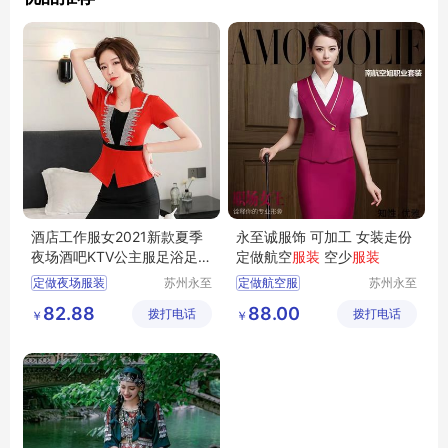
酒店工作服女2021新款夏季
永至诚服饰 可加工 女装走份
夜场酒吧KTV公主服足浴足疗
定做航空
服装
空少
服装
技师服套装
定做夜场服装
苏州永至
定做航空服
苏州永至
诚服饰有
诚服饰有
南昌哪有做夜场的服装
南方航空服定做
82.88
88.00
拨打电话
限公司
拨打电话
限公司
￥
￥
KTV服装
小姐服装
东方航空服定做
吉姆萨斯
西南航空服定做
定做空姐服装