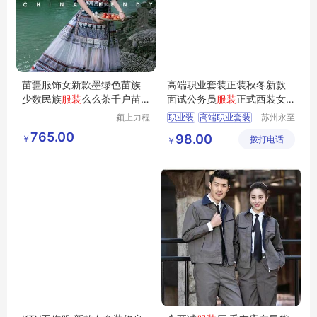
苗疆服饰女新款墨绿色苗族
高端职业套装正装秋冬新款
少数民族
服装
么么茶千户苗
面试公务员
服装
正式西装女
寨旅拍整套
工作装
颍上力程
职业装
高端职业套装
苏州永至
仪器设备
诚服饰有
面试公务员服装
765.00
98.00
￥
有限公司
拨打电话
限公司
￥
女工作装
正式西装