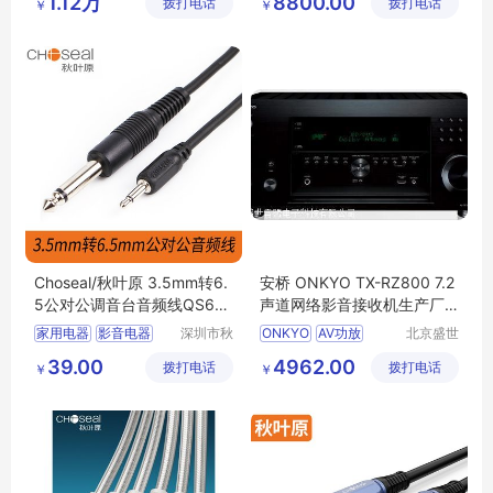
1.12万
8800.00
拨打电话
科技有限
拨打电话
科技有限
￥
￥
公司
公司
Choseal/秋叶原 3.5mm转6.
安桥 ONKYO TX-RZ800 7.2
5公对公调音台音频线QS671
声道网络影音接收机生产厂
2
家
家用电器
影音电器
深圳市秋
ONKYO
AV功放
北京盛世
叶原实业
音盟电子
其他影音电器
39.00
4962.00
拨打电话
有限公司
拨打电话
科技有限
￥
￥
公司