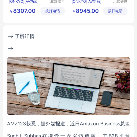
ONKYO
AV功放
北京盛世
ONKYO
AV功放
北京盛世
音盟电子
音盟电子
8307.00
8945.00
拨打电话
科技有限
拨打电话
科技有限
￥
￥
公司
公司
--> 了解详情
-->
AMZ123获悉，据外媒报道，近日Amazon Business总监
Suchit Subhas在接受一次采访透露，其B2B平台