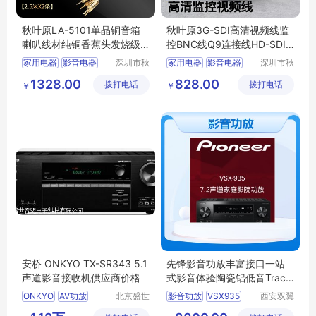
秋叶原LA-5101单晶铜音箱
秋叶原3G-SDI高清视频线监
喇叭线材纯铜香蕉头发烧级
控BNC线Q9连接线HD-SDI
功放音响2.5米
线4K75欧同轴线
家用电器
影音电器
深圳市秋
家用电器
影音电器
深圳市秋
叶原实业
叶原实业
其他影音电器
喇叭线
其他影音电器
1328.00
828.00
拨打电话
有限公司
拨打电话
有限公司
￥
￥
发烧级单晶铜喇叭线
高清监控视频线
HD
SDI视频监控线
安桥 ONKYO TX-SR343 5.1
先锋影音功放丰富接口一站
声道影音接收机供应商价格
式影音体验陶瓷铝低音Tractr
ix号角技术
ONKYO
AV功放
北京盛世
影音功放
VSX935
西安双翼
音盟电子
弘途电子
家庭影院功放