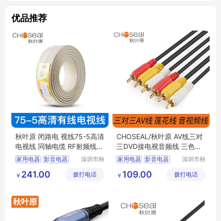
优品推荐
秋叶原 闭路电 视线75-5高清
CHOSEAL/秋叶原 AV线三对
电视线 同轴电缆 RF射频线12
三DVD接电视音频线 三色机
8网QS6124
顶盒连接高清线
家用电器
影音电器
深圳市秋
家用电器
影音电器
深圳市秋
叶原实业
叶原实业
其他影音电器
其他影音电器
莲花线
241.00
109.00
拨打电话
有限公司
拨打电话
有限公司
￥
￥
三对三AV线