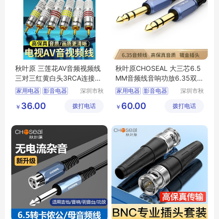
秋叶原 三莲花AV音频视频线
秋叶原CHOSEAL 大三芯6.5
三对三红黄白头3RCA连接线
MM音频线音响功放6.35双声
QS6773
道平衡线对录线
家用电器
影音电器
深圳市秋
家用电器
影音电器
深圳市秋
叶原实业
叶原实业
其他影音电器
其他影音电器
36.00
60.00
拨打电话
有限公司
拨打电话
有限公司
￥
￥