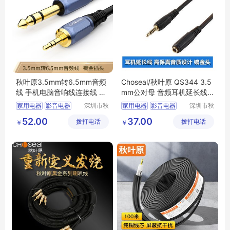
秋叶原3.5mm转6.5mm音频
Choseal/秋叶原 QS344 3.5
线 手机电脑音响线连接线 调
mm公对母 音频耳机延长线
音台CH0514
1.8-15米
家用电器
影音电器
深圳市秋
家用电器
影音电器
深圳市秋
叶原实业
叶原实业
其他影音电器
其他影音电器
52.00
37.00
拨打电话
有限公司
拨打电话
有限公司
￥
￥