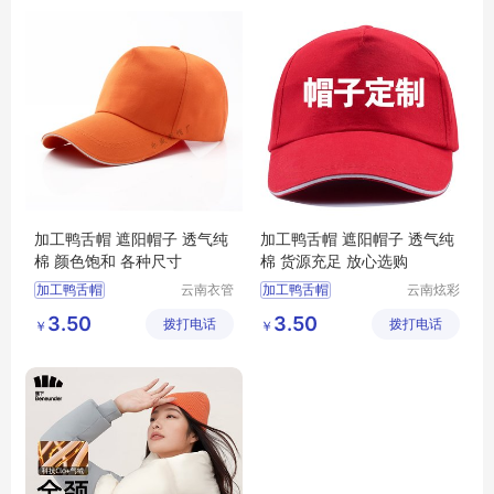
高端围巾设计
遮阳帽子厂家
加工鸭舌帽 遮阳帽子 透气纯
加工鸭舌帽 遮阳帽子 透气纯
棉 颜色饱和 各种尺寸
棉 货源充足 放心选购
加工鸭舌帽
云南衣管
加工鸭舌帽
云南炫彩
家制衣有
商贸有限
加工鸭舌帽厂家
加工鸭舌帽厂家
3.50
3.50
拨打电话
限公司
拨打电话
公司
￥
￥
加工鸭舌帽价格
加工鸭舌帽价格
遮阳帽子
遮阳帽子
遮阳帽子厂家
遮阳帽子厂家