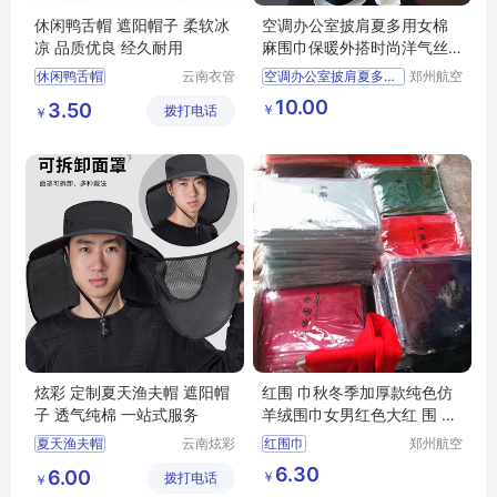
休闲鸭舌帽 遮阳帽子 柔软冰
空调办公室披肩夏多用女棉
凉 品质优良 经久耐用
麻围巾保暖外搭时尚洋气丝
巾防晒围巾
休闲鸭舌帽
云南衣管
空调办公室披肩夏多用女棉麻围巾
郑州航空
家制衣有
港区芙乐
休闲鸭舌帽厂家
保暖外搭时尚洋气丝巾防晒围巾
10.00
3.50
￥
拨打电话
限公司
鑫日用百
￥
休闲鸭舌帽价格
货店
遮阳帽子
遮阳帽子厂家
炫彩 定制夏天渔夫帽 遮阳帽
红围 巾秋冬季加厚款纯色仿
子 透气纯棉 一站式服务
羊绒围巾女男红色大红 围 巾
中国红围脖
夏天渔夫帽
云南炫彩
红围巾
郑州航空
商贸有限
港区全瑞
夏天渔夫帽价格
秋冬季加厚款纯色仿羊绒围巾
6.30
6.00
￥
拨打电话
公司
琦日用品
￥
遮阳帽子
店