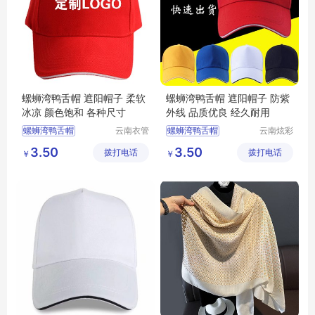
螺蛳湾鸭舌帽 遮阳帽子 柔软
螺蛳湾鸭舌帽 遮阳帽子 防紫
冰凉 颜色饱和 各种尺寸
外线 品质优良 经久耐用
螺蛳湾鸭舌帽
云南衣管
螺蛳湾鸭舌帽
云南炫彩
家制衣有
商贸有限
螺蛳湾鸭舌帽厂家
螺蛳湾鸭舌帽厂家
3.50
3.50
拨打电话
限公司
拨打电话
公司
￥
￥
螺蛳湾鸭舌帽价格
螺蛳湾鸭舌帽价格
遮阳帽子
遮阳帽子
遮阳帽子厂家
遮阳帽子厂家