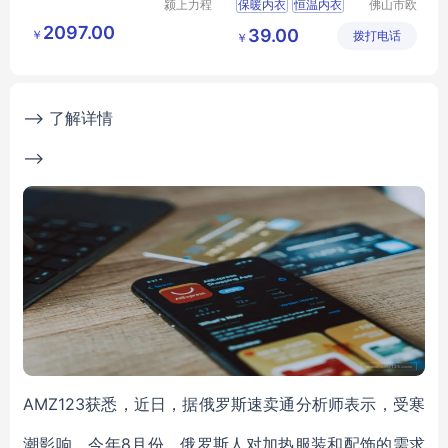
颍上力程
保暖内衣
恒温内衣
佛山市欧
仪器设备
盛服饰科
恒温发热内衣
2097.00
39.00
￥
有限公司
拨打电话
技有限公
￥
恒温秋衣秋裤
司
恒温内衣厂家
--> 了解详情
-->
AMZ123获悉，近日，据俄罗斯速卖通分析师表示，受寒
潮影响，今年8月份，俄罗斯人对加热服装和配饰的需求