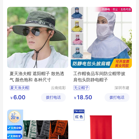
遮阳帽子厂家
遮阳帽子价格
夏天渔夫帽 遮阳帽子 散热透
工作帽食品车间防尘帽带披
气 颜色饱和 各种尺寸
肩包头防静电帽子
夏天渔夫帽
云南炫彩
无尘帽子
深圳市建
商贸有限
博科技发
夏天渔夫帽价格
防尘帽带披肩
6.00
18.50
拨打电话
公司
拨打电话
展有限公
￥
￥
遮阳帽子
防静电帽子
工作帽
司
遮阳帽子厂家
食品帽子
遮阳帽子价格