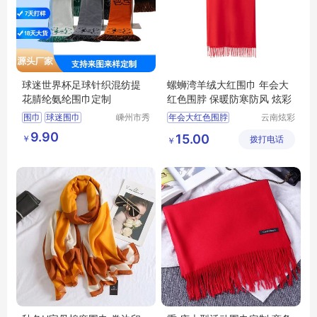
球迷世界杯足球针织混纺提
螺蛳湾羊绒大红围巾 年会大
花腈纶氨纶围巾定制
红色围脖 保暖防寒防风 炫彩
围巾
球迷围巾
嵊州市秀
年会大红色围脖
云南炫彩
和领带织
商贸有限
个性围巾
螺蛳湾羊绒大红围巾
9.90
15.00
￥
造有限公
拨打电话
公司
￥
围巾图案定制
螺蛳湾羊绒大红围巾价格
司
流苏围巾
螺蛳湾羊绒大红围巾厂家
年会大红色围脖厂家