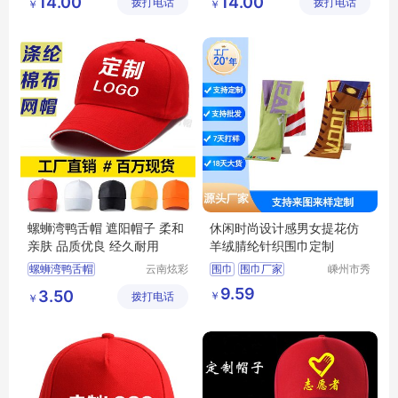
14.00
14.00
拨打电话
公司
拨打电话
公司
￥
￥
螺蛳湾羊绒大红围巾价格
螺蛳湾羊绒大红围巾价格
螺蛳湾羊绒大红围巾厂家
螺蛳湾羊绒大红围巾厂家
聚会活动开业庆典围脖厂家
聚会活动开业庆典围脖厂家
螺蛳湾鸭舌帽 遮阳帽子 柔和
休闲时尚设计感男女提花仿
亲肤 品质优良 经久耐用
羊绒腈纶针织围巾定制
螺蛳湾鸭舌帽
云南炫彩
围巾
围巾厂家
嵊州市秀
商贸有限
和领带织
螺蛳湾鸭舌帽厂家
围巾定制
仿羊绒围巾
9.59
3.50
￥
拨打电话
公司
造有限公
￥
螺蛳湾鸭舌帽价格
围巾球迷
司
遮阳帽子
遮阳帽子厂家