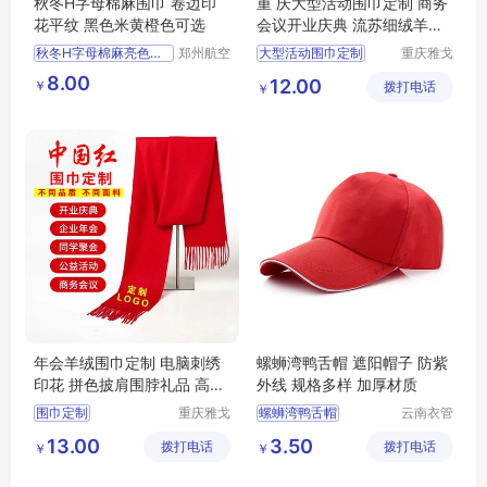
秋冬H字母棉麻围巾 卷边印
重 庆大型活动围巾定制 商务
花平纹 黑色米黄橙色可选
会议开业庆典 流苏细绒羊毛
多色可选
秋冬H字母棉麻亮色围巾
郑州航空
大型活动围巾定制
重庆雅戈
港区芙乐
丹盾服饰
简约文艺围巾
重庆活动围巾定制
8.00
12.00
￥
鑫日用百
拨打电话
有限公司
￥
女装饰防晒保暖披肩批发
商务会议开业庆典围巾定制
货店
围巾定制
流苏细绒羊毛围巾定制
年会羊绒围巾定制 电脑刺绣
螺蛳湾鸭舌帽 遮阳帽子 防紫
印花 拼色披肩围脖礼品 高端
外线 规格多样 加厚材质
时尚设计
围巾定制
重庆雅戈
螺蛳湾鸭舌帽
云南衣管
丹盾服饰
家制衣有
羊绒围巾定制
螺蛳湾鸭舌帽厂家
13.00
3.50
拨打电话
有限公司
拨打电话
限公司
￥
￥
年会围巾定制
螺蛳湾鸭舌帽价格
拼色披肩围脖
遮阳帽子