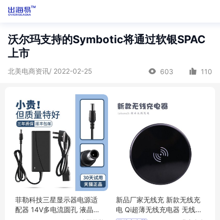
沃尔玛支持的Symbotic将通过软银SPAC
上市
北美电商资讯/ 2022-02-25
603
110
菲勒科技三星显示器电源适
新品厂家无线充 新款无线充
配器 14V多电流圆孔 液晶台
电 Qi超薄无线充电器 无线蓝
式通用适配
牙充电源定制logo