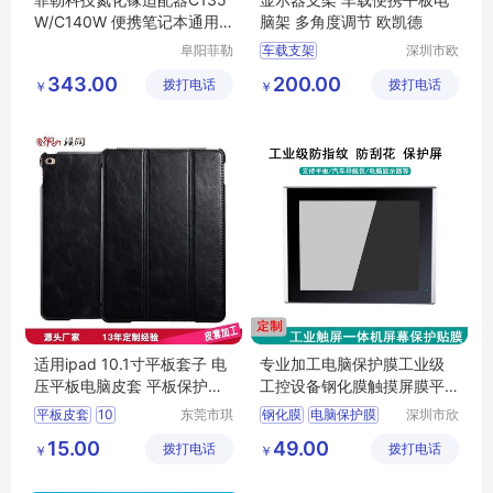
W/C140W 便携笔记本通用
脑架 多角度调节 欧凯德
快充 全国适用
阜阳菲勒
车载支架
深圳市欧
科技有限
凯德科技
平板电脑支架
343.00
200.00
拨打电话
公司
拨打电话
有限公司
￥
￥
工控电脑支架
华为支架
ipad支架
适用ipad 10.1寸平板套子 电
专业加工电脑保护膜工业级
压平板电脑皮套 平板保护套
工控设备钢化膜触摸屏膜平
加工定制厂家
板屏幕贴防爆
平板皮套
10
东莞市琪
钢化膜
电脑保护膜
深圳市欣
润皮具有
颖科技有
平板电脑皮套
触摸屏膜
屏幕贴防爆
15.00
49.00
拨打电话
限公司
拨打电话
限公司
￥
￥
1寸平板皮套
工控设备保护膜
平板保护套