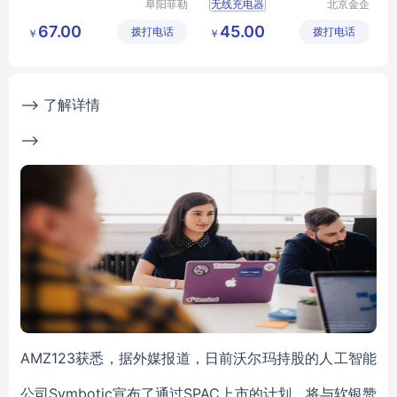
阜阳菲勒
无线充电器
北京金企
科技有限
定制科技
超薄无线充电器
67.00
45.00
拨打电话
公司
拨打电话
有限公司
￥
￥
新款无线充电器
新款充电器
厂家充电器
--> 了解详情
-->
AMZ123获悉，据外媒报道，日前沃尔玛持股的人工智能
公司Symbotic宣布了通过SPAC上市的计划，将与软银赞