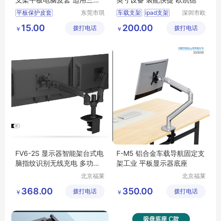
平板皮套加工
平板保护皮套
东莞市琪
车载支架
ipad支架
深圳市欧
润皮具有
凯德科技
三星平板皮套
显示器支架
15.00
200.00
拨打电话
限公司
拨打电话
有限公司
￥
￥
平板电脑皮套
车载电脑支架
导航仪车载支架
FV6-2S 显示器智能架台式电
F-M5 铝合金车载导航固定支
脑指纹识别无线充电 多功能
架工业 平板显示器底座
支架
北京福莱
北京福莱
利达科技
利达科技
368.00
350.00
拨打电话
有限公司
拨打电话
有限公司
￥
￥