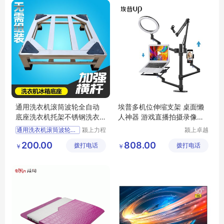
通用洗衣机滚筒波轮全自动
埃普多机位伸缩支架 桌面懒
底座洗衣机托架不锈钢洗衣
人神器 游戏直播拍摄录像云
机架冰箱支架
台补光灯托架
通用洗衣机滚筒波轮全自动
颍上力程
颍上卓越
仪器设备
电子商务
200.00
808.00
拨打电话
有限公司
拨打电话
有限公司
￥
￥