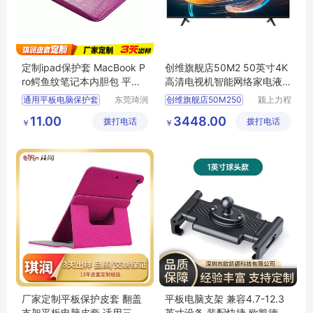
定制ipad保护套 MacBook P
创维旗舰店50M2 50英寸4K
ro鳄鱼纹笔记本内胆包 平板
高清电视机智能网络家电液
皮套定做工厂
晶屏彩电
通用平板电脑保护套
东莞琦润
创维旗舰店50M250
颍上力程
箱包有限
仪器设备
适用MacBook内胆包
11.00
3448.00
拨打电话
公司
拨打电话
有限公司
￥
￥
平板内胆包
平板皮套订做厂家
鳄鱼纹平板电脑内胆包
厂家定制平板保护皮套 翻盖
平板电脑支架 兼容4.7-12.3
支架平板电脑皮套 适用三星
英寸设备 装配快捷 欧凯德