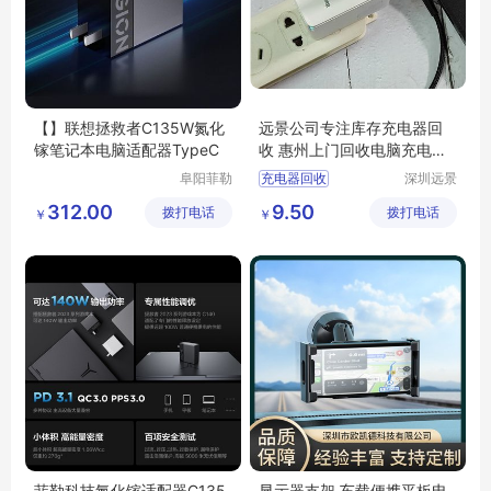
【】联想拯救者C135W氮化
远景公司专注库存充电器回
镓笔记本电脑适配器TypeC
收 惠州上门回收电脑充电
器、电源适配器
阜阳菲勒
充电器回收
深圳远景
科技有限
环保科技
惠州回收充电器
312.00
9.50
拨打电话
公司
拨打电话
有限公司
￥
￥
惠州手机充电器回收
菲勒科技氮化镓适配器C135
显示器支架 车载便携平板电