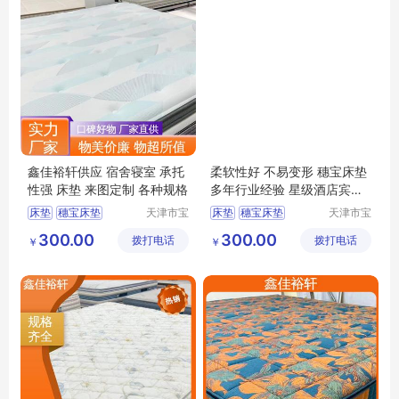
鑫佳裕轩供应 宿舍寝室 承托
柔软性好 不易变形 穗宝床垫
性强 床垫 来图定制 各种规格
多年行业经验 星级酒店宾馆
厂家供应
床垫
穗宝床垫
天津市宝
床垫
穗宝床垫
天津市宝
坻区鑫佳
坻区鑫佳
环保3e椰棕垫
3D丝床垫
天津床垫
300.00
300.00
拨打电话
裕轩床垫
拨打电话
裕轩床垫
￥
￥
竹炭棕床垫
席梦思弹簧垫
厂
厂
席梦思弹簧垫