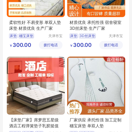
柔软性好 不易变形 单双人垫
材质优良 承托性强 宿舍寝室
床垫 材质优良 生产厂家
3D丝床垫 生产厂家
床垫
穗宝床垫
天津市宝
床垫
3D丝床垫
天津市宝
坻区鑫佳
坻区鑫佳
3D丝床垫
竹炭棕床垫
环保3e椰棕垫
300.00
300.00
拨打电话
裕轩床垫
拨打电话
裕轩床垫
￥
￥
榻榻米
穗宝床垫
榻榻米
厂
厂
【床垫厂家】席梦思五星级
厂家供应 承托性强 加工定制
酒店工程弹簧垫子乳胶挺值
穗宝床垫 单双人垫