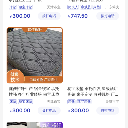
床垫
穗宝床垫
天津市宝
简夫人
席梦思
床垫
广东简夫
坻区鑫佳
人家纺有
天津床垫
榻榻米
乳胶床垫
300.00
747.50
拨打电话
裕轩床垫
拨打电话
限公司
￥
￥
床垫厂家
厂
鑫佳裕轩生产 宿舍寝室 承托
穗宝床垫 承托性强 星级酒店
性强 多年行业经验 穗宝床垫
宾馆 来图定制 各种规格 厂家
供应
床垫
穗宝床垫
天津市宝
床垫
穗宝床垫
天津市宝
坻区鑫佳
坻区鑫佳
席梦思弹簧垫
榻榻米
3D丝床垫
天津床垫
300.00
300.00
拨打电话
裕轩床垫
拨打电话
裕轩床垫
￥
￥
天津床垫
异形尺寸折叠棕垫
厂
厂