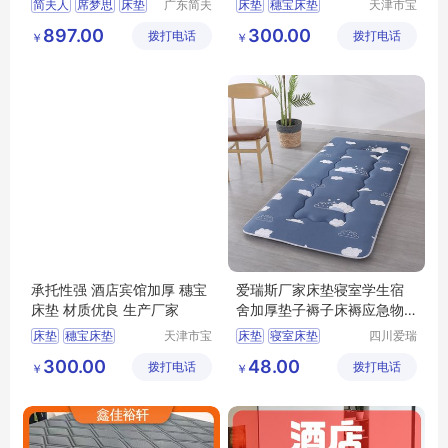
简夫人
席梦思
床垫
广东简夫
床垫
穗宝床垫
天津市宝
人家纺有
坻区鑫佳
乳胶床垫
弹簧床垫
床垫厂家
天津床垫
897.00
300.00
拨打电话
限公司
拨打电话
裕轩床垫
￥
￥
3D丝床垫
厂
承托性强 酒店宾馆加厚 穗宝
爱瑞斯厂家床垫寝室学生宿
床垫 材质优良 生产厂家
舍加厚垫子褥子床褥应急物
资酒店榻榻米
床垫
穗宝床垫
天津市宝
床垫
寝室床垫
四川爱瑞
坻区鑫佳
斯家居用
黄麻棕环保垫
学校床垫
300.00
48.00
拨打电话
裕轩床垫
拨打电话
品有限公
￥
￥
天津床垫
竹炭棕床垫
厂
司