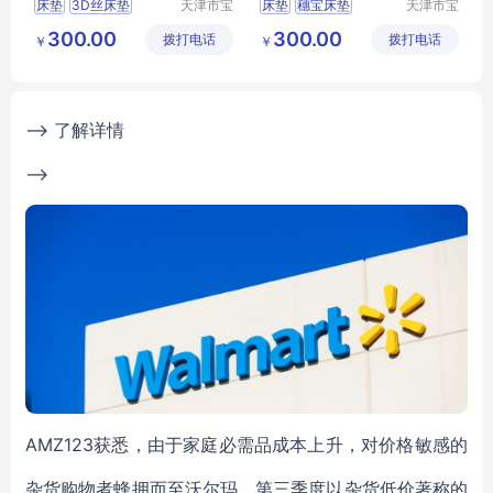
床垫
3D丝床垫
天津市宝
床垫
穗宝床垫
天津市宝
坻区鑫佳
坻区鑫佳
环保3e椰棕垫
天津床垫
300.00
300.00
拨打电话
裕轩床垫
拨打电话
裕轩床垫
￥
￥
席梦思弹簧垫
席梦思弹簧垫
厂
厂
穗宝床垫
3D丝床垫
--> 了解详情
-->
AMZ123获悉，由于家庭必需品成本上升，对价格敏感的
杂货购物者蜂拥而至沃尔玛，第三季度以杂货低价著称的