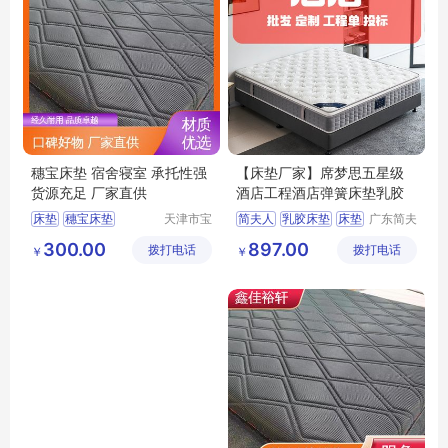
穗宝床垫 宿舍寝室 承托性强
【床垫厂家】席梦思五星级
货源充足 厂家直供
酒店工程酒店弹簧床垫乳胶
床垫
穗宝床垫
天津市宝
简夫人
乳胶床垫
床垫
广东简夫
坻区鑫佳
人家纺有
床垫厂家
席梦思
300.00
897.00
拨打电话
裕轩床垫
拨打电话
限公司
￥
￥
席梦思弹簧垫
厂
黄麻棕环保垫