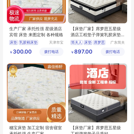
生产厂家 承托性强 星级酒店
【床垫厂家】席梦思五星级
宾馆 床垫 来图定制 各种规格
酒店工程垫子弹簧乳胶床垫
挺值
床垫
乳胶棉床垫
天津市宝
简夫人
床垫
席梦思
广东简夫
坻区鑫佳
人家纺有
穗宝床垫
竹炭棕床垫
乳胶床垫
300.00
897.00
拨打电话
裕轩床垫
拨打电话
限公司
￥
￥
床垫厂家
厂
穗宝床垫 加工定制 宿舍寝室
【床垫厂家】席梦思五星级
承托性强 生产厂家
工程弹簧垫子品质好