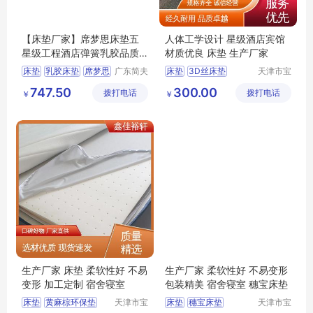
【床垫厂家】席梦思床垫五
人体工学设计 星级酒店宾馆
星级工程酒店弹簧乳胶品质
材质优良 床垫 生产厂家
好
床垫
乳胶床垫
席梦思
广东简夫
床垫
3D丝床垫
天津市宝
人家纺有
坻区鑫佳
弹簧床垫
简夫人
黄麻棕环保垫
747.50
300.00
拨打电话
限公司
拨打电话
裕轩床垫
￥
￥
天津床垫
乳胶棉床垫
厂
生产厂家 床垫 柔软性好 不易
生产厂家 柔软性好 不易变形
变形 加工定制 宿舍寝室
包装精美 宿舍寝室 穗宝床垫
床垫
黄麻棕环保垫
天津市宝
床垫
穗宝床垫
天津市宝