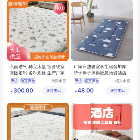
六面透气 穗宝床垫 宿舍寝室
厂家床垫寝室学生宿舍加厚
来图定制 各种规格 生产厂家
垫子褥子床褥应急物资酒店
床垫
穗宝床垫
天津市宝
床垫
寝室床垫
绍兴市柯
坻区鑫佳
桥区中国
环保3e椰棕垫
学校床垫
300.00
48.00
拨打电话
裕轩床垫
拨打电话
轻纺城黄
￥
￥
席梦思弹簧垫
厂
工兵布行
天津床垫