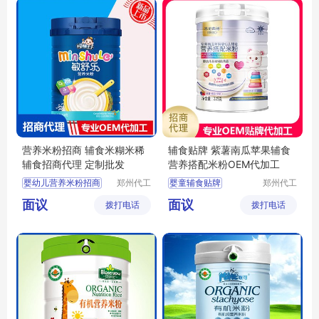
营养米粉招商 辅食米糊米稀
辅食贴牌 紫薯南瓜苹果辅食
辅食招商代理 定制批发
营养搭配米粉OEM代加工
婴幼儿营养米粉招商
郑州代工
婴童辅食贴牌
郑州代工
帮网络科
帮网络科
婴幼儿营养米粉代理
婴童辅食代工
面议
面议
拨打电话
技有限公
拨打电话
技有限公
婴幼儿营养米粉批发
米粉OEM
司
司
婴幼儿辅食定制
米粉米乳代加工
宝宝辅食批发
婴幼儿辅食代工