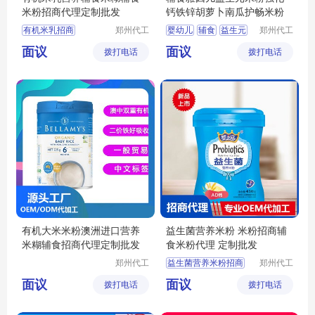
米粉招商代理定制批发
钙铁锌胡萝卜南瓜护畅米粉
有机米乳招商
郑州代工
婴幼儿
辅食
益生元
郑州代工
帮网络科
帮网络科
有机米乳代理
米粉
菜粉
面议
面议
拨打电话
技有限公
拨打电话
技有限公
婴幼儿辅食定制
司
司
婴幼儿辅食批发
宝宝辅食招商
有机大米米粉澳洲进口营养
益生菌营养米粉 米粉招商辅
米糊辅食招商代理定制批发
食米粉代理 定制批发
郑州代工
益生菌营养米粉招商
郑州代工
帮网络科
帮网络科
宝宝米粉代理
面议
面议
拨打电话
技有限公
拨打电话
技有限公
婴儿米粉批发
司
司
婴幼儿辅食定制
宝宝辅食批发