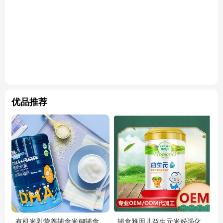
优品推荐
有机米乳营养辅食米糊辅食
辅食雅因儿益生元米粉强化