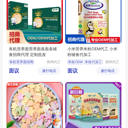
有机营养面营养面条面条辅
小米营养米粉OEM代工 小米
食招商代理 定制批发
粉辅食代加工
有机营养面招商
郑州代工
米粉OEM
米粉代加工
郑州代工
帮网络科
帮网络科
有机营养面代理
小米辅食批发
面议
面议
拨打电话
技有限公
拨打电话
技有限公
婴幼儿面条批发
米粉定制
辅食招商
司
司
婴幼儿面条定制
宝宝面条招商