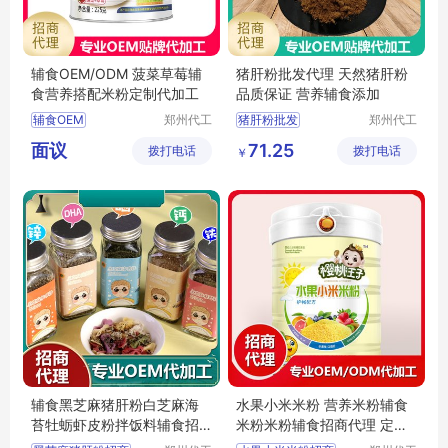
辅食OEM/ODM 菠菜草莓辅
猪肝粉批发代理 天然猪肝粉
食营养搭配米粉定制代加工
品质保证 营养辅食添加
辅食OEM
郑州代工
猪肝粉批发
郑州代工
帮网络科
帮网络科
辅食贴牌代工
天然猪肝粉
面议
71.25
拨打电话
技有限公
拨打电话
技有限公
￥
辅食代工
米粉代工
辅食添加粉
司
司
米粉OEM
食材打粉批发
营养辅食粉价格
辅食黑芝麻猪肝粉白芝麻海
水果小米米粉 营养米粉辅食
苔牡蛎虾皮粉拌饭料辅食招
米粉米粉辅食招商代理 定制
商代理 批发定制
批发