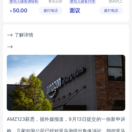
婴幼儿辅食调味粉
青岛日昇
婴幼儿辅食代理
郑州代工
昌食品配
帮网络科
海虾粉
婴幼儿辅食批发
50.00
面议
拨打电话
料有限公
拨打电话
技有限公
￥
婴幼儿辅食加工
司
司
婴幼儿辅食定制
营养米粉批发
--> 了解详情
-->
AMZ123获悉，据外媒报道，9月13日提交的一份新申诉
称，几家中国公司已经对亚马逊提出集体诉讼，指控亚马