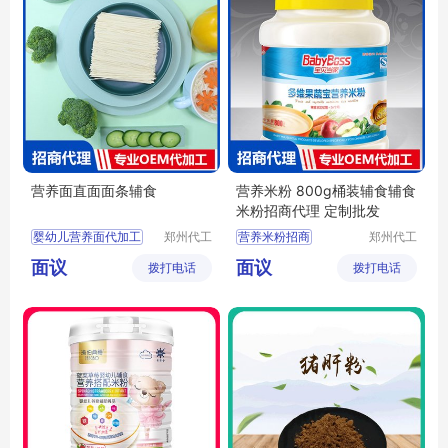
营养面直面面条辅食
营养米粉 800g桶装辅食辅食
米粉招商代理 定制批发
婴幼儿营养面代加工
郑州代工
营养米粉招商
郑州代工
帮网络科
帮网络科
婴幼儿营养面贴牌代工
营养米粉代理
面议
面议
拨打电话
技有限公
拨打电话
技有限公
婴幼儿营养面oem
桶装米粉批发
司
司
宝宝面条代理
婴幼儿米粉定制
营养直面代加工
婴儿辅食招商