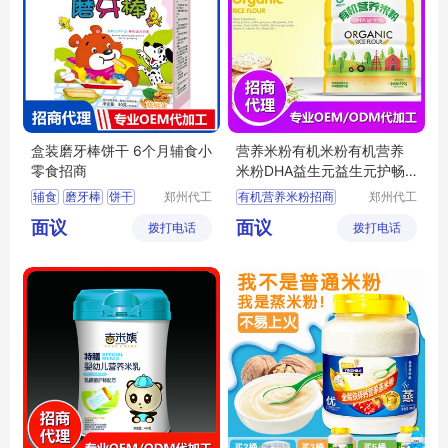
盒装磨牙棒饼干 6个月辅食小
营养米粉有机米粉有机营养
零食招商
米粉DHA益生元益生元护畅
胡萝卜多维招商
辅食
磨牙棒
饼干
郑州代工
有机营养米粉招商
郑州代工
帮网络科
帮网络科
小零食
有机营养米粉代理
面议
面议
拨打电话
技有限公
拨打电话
技有限公
有机营养米粉批发
司
司
有机营养米粉贴牌
有机营养米粉加工