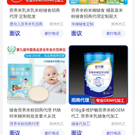
营养米乳米乳米粉辅食招商
营养米粉米糊辅食 桶装蒸米
代理 定制批发
粉辅食招商代理定制屁大
婴幼儿营养米乳招商
郑州代工
米糊辅食定制
郑州代工
帮网络科
帮网络科
婴幼儿营养米乳代理
面议
面议
拨打电话
技有限公
拨打电话
技有限公
宝宝米乳定制
司
司
婴儿辅食招商
婴儿辅食批发
辅食营养米粉招商代理 钙铁
618g多维护畅营养米粉OEM
锌米糊米粉批发量大从优
代工 营养米乳辅食代加工
营养米粉招商代理
郑州代工
辅食代加工
郑州代工
帮网络科
帮网络科
辅食OEM代工
面议
面议
拨打电话
技有限公
拨打电话
技有限公
米粉OEM