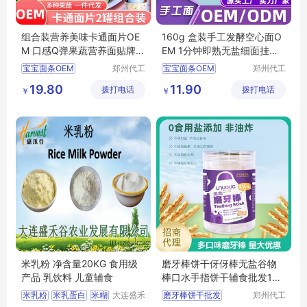
组合装营养美味卡通面片OE
160g 盒装手工发酵空心面O
M 口感Q弹果蔬营养面贴牌代
EM 1分钟即熟无盐细面挂面
工
代加工
宝宝面条OEM
郑州代工
宝宝面条OEM
郑州代工
帮网络科
帮网络科
宝宝面条代加工
宝宝面条代加工
19.80
11.90
拨打电话
技有限公
拨打电话
技有限公
￥
￥
宝宝面条贴牌代工
宝宝面条贴牌代工
司
司
宝宝面条加工定制
辅食OEM
辅食代加工
辅食OEM
米乳粉 净含量20KG 食用级
磨牙棒饼干伢伢棒无盐谷物
产品 乳饮料 儿童辅食
棒口水手指饼干辅食批发100
g罐
米乳粉
米乳蛋白
米糊
大连盛禾
磨牙棒饼干批发
郑州代工
谷农业发
帮网络科