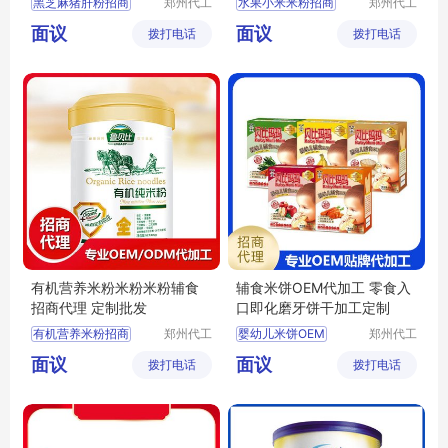
黑芝麻猪肝粉招商
郑州代工
水果小米米粉招商
郑州代工
帮网络科
帮网络科
虾皮粉代理
水果小米米粉批发
面议
面议
拨打电话
技有限公
拨打电话
技有限公
小米辅食代理
司
司
婴幼儿米粉招商
宝宝米粉定制
有机营养米粉米粉米粉辅食
辅食米饼OEM代加工 零食入
招商代理 定制批发
口即化磨牙饼干加工定制
有机营养米粉招商
郑州代工
婴幼儿米饼OEM
郑州代工
帮网络科
帮网络科
有机营养米粉代理
婴幼儿米饼代加工
面议
面议
拨打电话
技有限公
拨打电话
技有限公
有机营养米粉定制
婴幼儿米饼加工定制
司
司
婴儿米粉批发
磨牙饼干OEM
婴儿米粉定制
磨牙饼干代加工