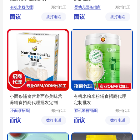
有机米粉代理
郑州代工
婴幼儿面条招商
郑州代工
帮网络科
帮网络科
辅食米粉
婴幼儿面条代理
面议
面议
拨打电话
技有限公
拨打电话
技有限公
婴幼儿面条批发
司
司
宝宝面条定制
宝宝面条招商
小面条辅食营养面条美味营
有机米粉米粉辅食招商代理
养辅食招商代理批发定制
定制批发
小面条招商
郑州代工
有机米粉招商
郑州代工
帮网络科
帮网络科
小面条代理
辅食定制
有机米粉批发
面议
面议
拨打电话
技有限公
拨打电话
技有限公
辅食批发
宝宝米粉代理
司
司
宝宝辅食代理
婴幼儿辅食招商