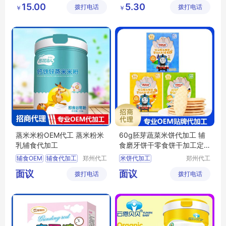
米粉
儿童辅食
儿童磨牙食品
15.00
5.30
拨打电话
展有限公
拨打电话
技有限公
￥
￥
口水手指饼干批发
司
司
婴幼儿磨牙棒批发
辅食饼干代理
蒸米米粉OEM代工 蒸米粉米
60g胚芽蔬菜米饼代加工 辅
乳辅食代加工
食磨牙饼干零食饼干加工定
制
辅食OEM
辅食代加工
郑州代工
米饼代加工
郑州代工
帮网络科
帮网络科
辅食贴牌代工
米饼加工定制
面议
面议
拨打电话
技有限公
拨打电话
技有限公
婴幼儿米粉OEM
磨牙饼干OEM
司
司
婴幼儿米粉代加工
磨牙饼干代工厂家