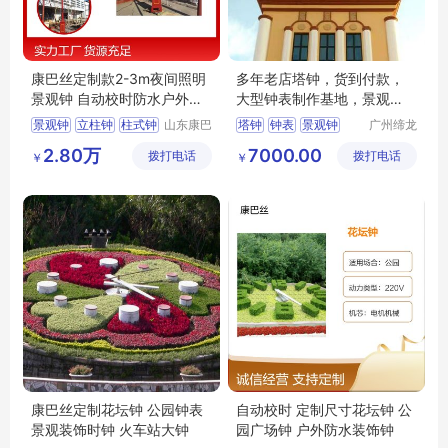
康巴丝定制款2-3m夜间照明
多年老店塔钟，货到付款，
景观钟 自动校时防水户外柱
大型钟表制作基地，景观
式钟
钟，认准缔龙
景观钟
立柱钟
柱式钟
山东康巴
塔钟
钟表
景观钟
广州缔龙
丝实业有
钟表有限
街道景观钟
花坛钟
高端塔钟
2.80万
7000.00
拨打电话
限公司
拨打电话
公司
￥
￥
公园景观钟
康巴丝定制花坛钟 公园钟表
自动校时 定制尺寸花坛钟 公
景观装饰时钟 火车站大钟
园广场钟 户外防水装饰钟