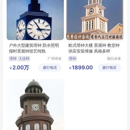
户外大型建筑塔钟 防水照明
欧式塔钟大楼 景观钟 教堂钟
报时景观钟技艺纯熟
供应安装维修 风格多样
塔钟
大挂钟
广州缔龙
塔钟
烟台未来
钟表有限
晨钟智能
钟楼大钟表
2.00万
1899.00
拨打电话
公司
拨打电话
科技有限
￥
￥
定制钟厂家
公司