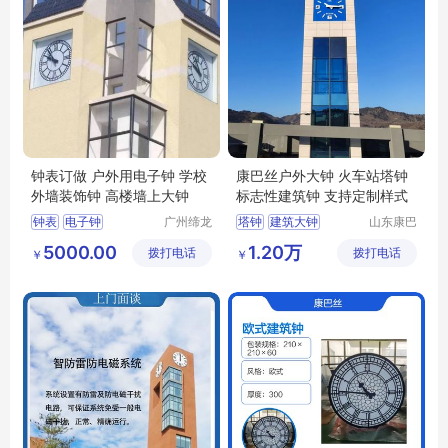
钟表订做 户外用电子钟 学校
康巴丝户外大钟 火车站塔钟
外墙装饰钟 高楼墙上大钟
标志性建筑钟 支持定制样式
钟表
电子钟
广州缔龙
塔钟
建筑大钟
山东康巴
钟表有限
丝实业有
学校外墙装饰钟
塔楼钟表
石英钟
5000.00
1.20万
拨打电话
公司
拨打电话
限公司
￥
￥
高楼墙上大钟
电波钟
定制钟表