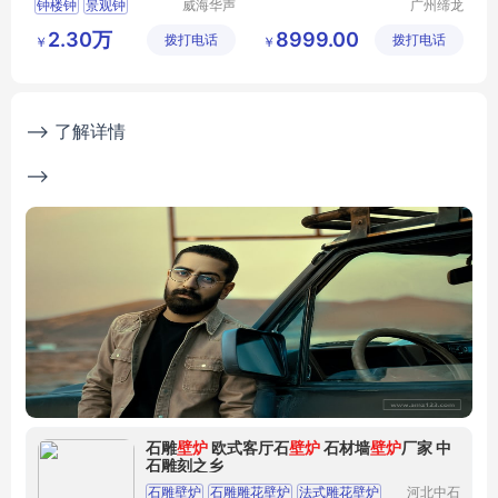
钟楼钟
景观钟
威海华声
广州缔龙
钟表技术
钟表有限
楼顶钟表
楼顶装饰钟
2.30万
8999.00
拨打电话
有限公司
拨打电话
公司
￥
￥
塔钟更换
--> 了解详情
-->
石雕
壁炉
欧式客厅石
壁炉
石材墙
壁炉
厂家 中
石雕刻之乡
石雕壁炉
石雕雕花壁炉
法式雕花壁炉
河北中石