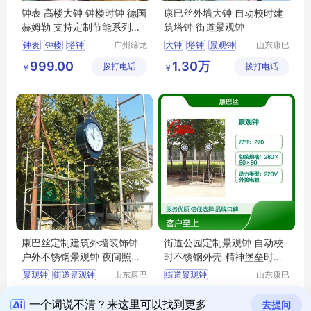
钟表 高楼大钟 钟楼时钟 德国
康巴丝外墙大钟 自动校时建
赫姆勒 支持定制节能系列以
筑塔钟 街道景观钟
信为本
钟表
钟楼
塔钟
广州缔龙
大钟
塔钟
景观钟
山东康巴
钟表有限
丝实业有
康巴丝塔钟
建筑大钟
999.00
1.30万
拨打电话
公司
拨打电话
限公司
￥
￥
康巴丝定制建筑外墙装饰钟
街道公园定制景观钟 自动校
户外不锈钢景观钟 夜间照明
时不锈钢外壳 精神堡垒时钟
防雨大钟
表
景观钟
街道景观钟
山东康巴
街道景观钟
山东康巴
丝实业有
丝实业有
公园景观钟
公园景观钟
2.58万
2.56万
拨打电话
限公司
拨打电话
限公司
￥
￥
户外景观钟
装饰景观钟
一个词说不清？来这里可以找到更多
去提问