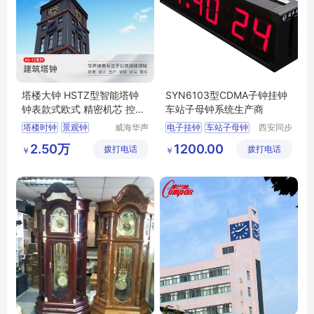
塔楼大钟 HSTZ型智能塔钟
SYN6103型CDMA子钟挂钟
钟表款式欧式 精密机芯 控制
车站子母钟系统生产商
器抗干扰能力强
塔楼时钟
景观钟
威海华声
电子挂钟
车站子母钟
西安同步
钟表技术
电子科技
钟楼大钟
楼顶装饰钟
医院子母钟系统
2.50万
1200.00
拨打电话
有限公司
拨打电话
有限公司
￥
￥
塔楼报时钟
子母钟厂家
CDMA子钟