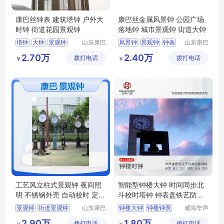
康巴丝钟表 建筑塔钟 户外大
康巴丝金属风景钟 公园广场
时钟 街道花园景观钟
落地钟 城市景观钟 街道大钟
塔钟
大钟
景观钟
山东康巴
风景钟
景观钟
钟表
山东康巴
丝实业有
丝实业有
户外时钟
楼顶塔钟
塔钟
时钟
2.70万
2.40万
拨打电话
限公司
拨打电话
限公司
￥
￥
工艺风立柱式景观钟 夜间照
智能型钟楼大钟 时间同步北
明 不锈钢外壳 自动校时 定制
斗校时塔钟 钟表盘铁艺防腐
样式
处理 HS-TZ型
景观钟
街道景观钟
山东康巴
钟楼大钟
钟楼钟表
威海华声
丝实业有
钟表技术
户外景观钟
钟楼钟
钟塔钟表
2.90万
1.80万
拨打电话
限公司
拨打电话
有限公司