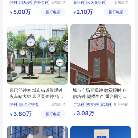
塔钟
花坛钟
户外大钟
山东康巴
花坛钟
公园花坛钟
山东康巴
丝实业有
丝实业有
景观钟
花钟
景区花坛钟
5.00万
2.10万
拨打电话
限公司
拨打电话
限公司
￥
￥
小区花坛钟
装饰钟
康巴丝钟表 城市街道景观钟
城市广场景观钟 教堂报时 科
火车站大钟 园区装饰钟 街道
信塔钟 规模生产 重合同守信
立钟
用
塔钟
康巴丝钟表
山东康巴
广场钟
教堂钟
景观钟
烟台科信
丝实业有
钟表有限
景观钟
建筑大钟
3.08万
3.80万
￥
拨打电话
限公司
公司
￥
户外大钟