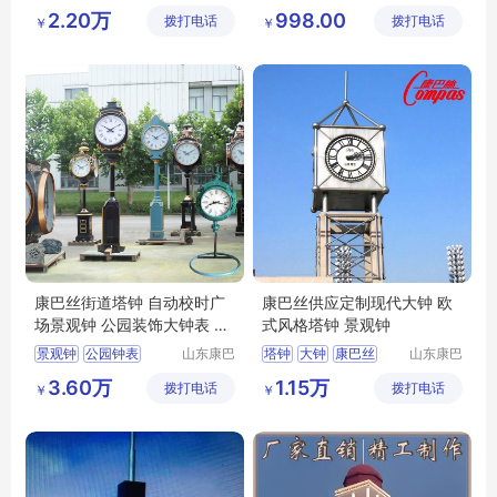
丝实业有
安培电子
景观钟
花钟
4G钟防腐电子钟
2.20万
998.00
拨打电话
限公司
拨打电话
科技有限
￥
￥
康巴丝大钟
公司
康巴丝街道塔钟 自动校时广
康巴丝供应定制现代大钟 欧
场景观钟 公园装饰大钟表 花
式风格塔钟 景观钟
钟
景观钟
公园钟表
山东康巴
塔钟
大钟
康巴丝
山东康巴
丝实业有
丝实业有
街道景观钟
塔钟
钟表
景观钟
建筑大钟
3.60万
1.15万
拨打电话
限公司
拨打电话
限公司
￥
￥