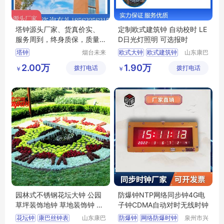
塔钟源头厂家、货真价实、
定制欧式建筑钟 自动校时 LE
服务周到，终身质保，质量
D日光灯照明 可选报时
保证
塔钟
烟台未来
欧式大钟
欧式建筑钟
山东康巴
晨钟智能
丝实业有
罗马盘面钟
欧式钟表
2.00万
1.90万
拨打电话
科技有限
拨打电话
限公司
￥
￥
欧式建筑大钟
公司
园林式不锈钢花坛大钟 公园
防爆钟NTP网络同步钟4G电
草坪装饰地钟 草地装饰钟 大
子钟CDMA自动对时无线时钟
型花钟
花坛钟
康巴丝钟表
山东康巴
防爆钟
网络防爆时钟
泉州市兴