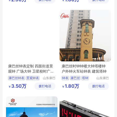
￥
￥
公园景观钟
景观钟表
康巴丝钟表定制 四面街道景
康巴丝时钟钟楼大钟塔楼钟
观钟 广场大钟 卫星校时广告
户外钟火车站钟表 建筑塔钟
创意立钟
康巴丝钟表
景观钟表
山东康巴
钟表
康巴丝
塔钟
山东康巴
丝实业有
丝实业有
塔钟
景观钟
户外大钟
大钟
时钟
3.50万
1.80万
拨打电话
限公司
拨打电话
限公司
￥
￥