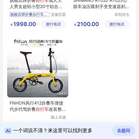
旗舰店牌折叠
自行车
成人大
SHIMANO R7020 R7025公
人男女超轻小型20寸铝合金
路车油压碟刹手变变速器刹
变速
把105套装R7070
旗舰店牌折叠自行车成人大
安徽宏霸
阜阳优仓
机械设备
供应链有
1998.00
2100.00
拨打电话
有限公司
拨打电话
限公司
￥
￥
FNHON风行412折叠车便捷
代步代驾折叠
自行车
改装整
车超轻车架包邮
颍上卓越
电子商务
1125.00
拨打电话
有限公司
￥
一个词说不清？来这里可以找到更多
去提问