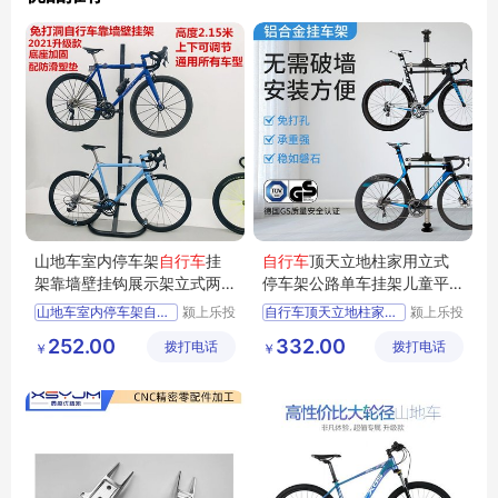
山地车室内停车架
自行车
挂
自行车
顶天立地柱家用立式
架靠墙壁挂钩展示架立式两
停车架公路单车挂架儿童平
台单车支撑架
衡车墙壁挂钩
山地车室内停车架自行车挂
颍上乐投
自行车顶天立地柱家用立式
颍上乐投
科技发展
科技发展
252.00
332.00
拨打电话
有限公司
拨打电话
有限公司
￥
￥