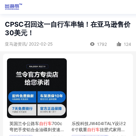
CPSC召回这一自行车串轴！在亚马逊售价
30美元！
亚马逊资讯/ 2022-02-25
1792
124
英国兰令公路车
自行车
700c
乐投科技JW404ITALY设计2
弯把手变铝合金油碟刹变速
6寸载重
自行车
挂壁式家用停
学生单车
车架