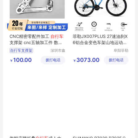
CNC精密零配件加工
自行车
菲勒JX007PLUS 27速油刹X
支撑架 cnc五轴加工件 数控
6铝合金变色车架山地运动
自
车铣复合加工
行车
自行车支撑架
深圳市鑫
阜阳菲勒
盛优精密
科技有限
精密零配件制造
100.00
3073.00
拨打电话
机械有限
拨打电话
公司
￥
￥
cnc五轴加工
公司