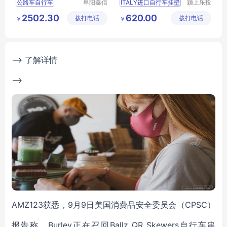
公路车自行车
阜阳鑫佰
ITALY进口自行车挂壁
颍上乐投
汇科技有
科技发展
公路车自行车行情
2502.30
620.00
拨打电话
限公司
拨打电话
有限公司
￥
￥
自行车
单车
单车厂家直销
--> 了解详情
-->
AMZ123获悉，9月9日美国消费品安全委员会（CPSC）
报告称，Burley正在召回Ballz QR Skewers自行车串