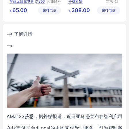
车载无线充电器
X366
泉州经济
手机租赁
重庆飞行
技术开发
马科技有
送客户礼物
65.00
388.00
拨打电话
区美誉商
拨打电话
限公司
￥
￥
公司企业赠品
MY
贸有限公
XHWY
L5
20
司
--> 了解详情
-->
AMZ123获悉，据外媒报道，近日亚马逊宣布在智利启用
在线支付平台dLocal的本地支付受理服务，即为智利客