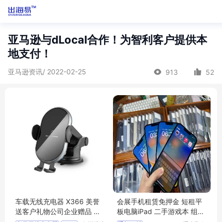
亚马逊与dLocal合作！为智利客户提供本
地支付！
亚马逊资讯/ 2022-02-25
913
52
车载无线充电器 X366 美誉
会展手机租赁免押金 短租平
送客户礼物公司企业赠品 MY
板电脑iPad 二手游戏本 组装
-XHWY-L5-20
台式机 0押金