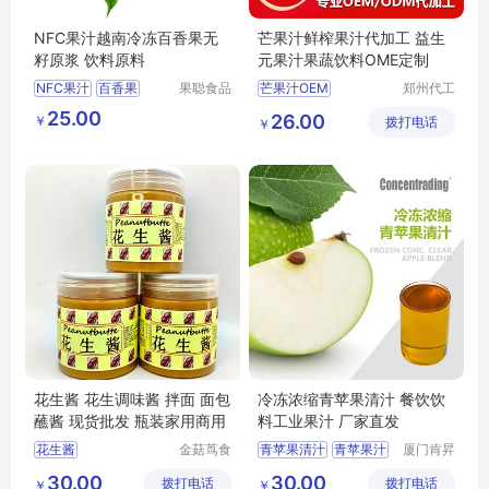
NFC果汁越南冷冻百香果无
芒果汁鲜榨果汁代加工 益生
籽原浆 饮料原料
元果汁果蔬饮料OME定制
NFC果汁
百香果
果聪食品
芒果汁OEM
郑州代工
（上海）
帮网络科
饮品原料
无籽
越南
鲜榨果汁代加工
25.00
26.00
￥
有限公司
拨打电话
技有限公
￥
益生元果汁
司
果蔬饮料OME
果蔬饮料定制
花生酱 花生调味酱 拌面 面包
冷冻浓缩青苹果清汁 餐饮饮
蘸酱 现货批发 瓶装家用商用
料工业果汁 厂家直发
花生酱
金菇茑食
青苹果清汁
青苹果汁
厦门肯昇
品(沈阳)
进出口有
饮料果汁
30.00
30.00
拨打电话
有限责任
拨打电话
限公司
￥
￥