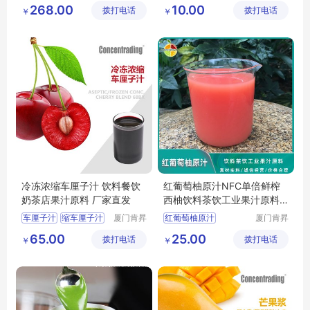
烘焙果酱原料供应
意大利开心果酱
268.00
10.00
拨打电话
限公司
拨打电话
展有限公
￥
￥
甄选好料
冰淇淋用果酱
司
冷冻浓缩车厘子汁 饮料餐饮
红葡萄柚原汁NFC单倍鲜榨
奶茶店果汁原料 厂家直发
西柚饮料茶饮工业果汁原料
以色列进口
车厘子汁
缩车厘子汁
厦门肯昇
红葡萄柚原汁
厦门肯昇
进出口有
进出口有
果汁原料
NFC果汁
鲜榨果汁
65.00
25.00
拨打电话
限公司
拨打电话
限公司
￥
￥
西柚果汁
果汁原料