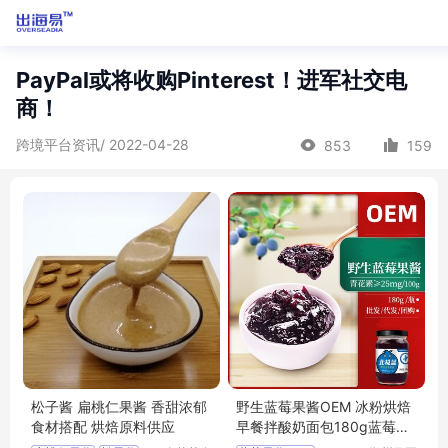
PayPal或将收购Pinterest！进军社交电
商！
跨境平台资讯/ 2022-04-28
853
159
松子酱 扁桃仁果酱 香甜浓郁
野生蓝莓果酱OEM 冰粉烘焙
食材搭配 烘焙原料供应
早餐拌酸奶面包180g蓝莓酱
加工定制