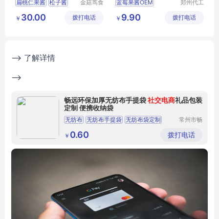
扁桃仁果酱
松子酱
金菇茑食
蓝莓果酱OEM
郑州代工
品(沈阳)
帮网络科
蓝莓果酱代加工
30.00
9.90
拨打电话
有限责任
拨打电话
技有限公
￥
￥
蓝莓果酱加工定制
公司
司
蓝莓果酱代工厂家
果酱OEM
--> 了解详情
-->
畅远环保加厚无纺布手提袋
社交电商
礼品包装
定制 便携收纳袋
无纺布
无纺布手提袋
无纺布袋定制
常州市畅
远无纺布
无纺布袋
哈尔滨无纺布袋
制品有限
0.60
拨打电话
￥
公司