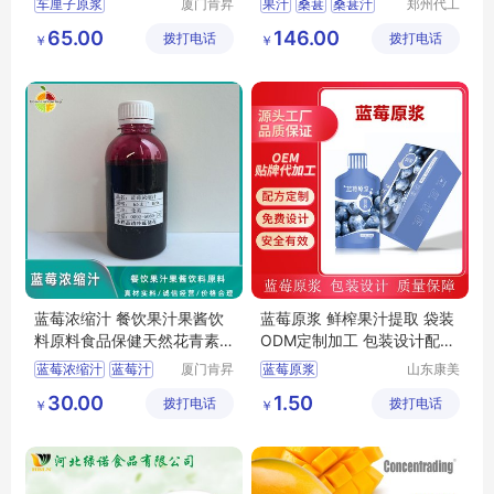
车厘子原浆
厦门肯昇
果汁
桑葚
桑葚汁
郑州代工
进出口有
帮网络科
智利车厘子原浆
原汁
水果
65.00
146.00
拨打电话
限公司
拨打电话
技有限公
￥
￥
车厘子果酱
果汁原料
司
烘培果酱
蓝莓浓缩汁 餐饮果汁果酱饮
蓝莓原浆 鲜榨果汁提取 袋装
料原料食品保健天然花青素
ODM定制加工 包装设计配方
大包装
成熟
蓝莓浓缩汁
蓝莓汁
厦门肯昇
蓝莓原浆
山东康美
进出口有
药业有限
果汁原料
果酱原料
鲜榨果汁原浆
30.00
1.50
拨打电话
限公司
拨打电话
公司
￥
￥
天然花青素
刺梨原浆