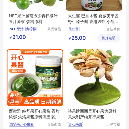
NFC果汁越南冷冻青柠檬汁
果仁酱 巴旦木酱 夏威夷果酱
果汁原浆 饮料原料
野生榛子酱 香甜浓郁 小瓶包
装
NFC果汁
青柠檬
果聪食品
果仁酱
金菇茑食
（上海）
品(沈阳)
饮品原料
果汁原浆
21.00
25.00
￥
有限公司
拨打电话
有限责任
￥
越南
公司
西微雅 纯坚果开心果酱 香甜
裕昌牌西西里开心果为原料
浓郁 烘焙果酱原料供应 甄选
意大利产纯开行果酱
好料
纯坚果开心果酱
青岛西微
开心果酱
天津市裕
雅食品有
昌科技发