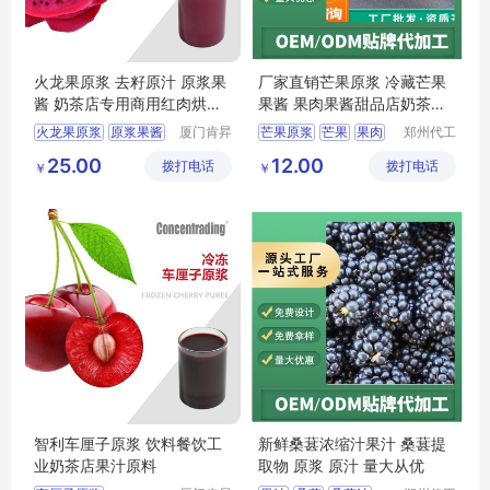
火龙果原浆 去籽原汁 原浆果
厂家直销芒果原浆 冷藏芒果
酱 奶茶店专用商用红肉烘培
果酱 果肉果酱甜品店奶茶店
饮料果肉
商用批发
火龙果原浆
原浆果酱
厦门肯昇
芒果原浆
芒果
果肉
郑州代工
进出口有
帮网络科
火龙果果汁
果酱
水果
25.00
12.00
拨打电话
限公司
拨打电话
技有限公
￥
￥
餐饮果汁原料
司
果汁原料
智利车厘子原浆 饮料餐饮工
新鲜桑葚浓缩汁果汁 桑葚提
业奶茶店果汁原料
取物 原浆 原汁 量大从优