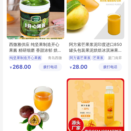
西微雅供应 纯坚果制造开心
阿方索芒果浆泥印度进口850
果酱 精研细磨 香甜浓郁 烘焙
罐头包装果泥烘焙冰淇淋果
果 酱原料
酱原料批发
纯坚果制造开心果酱
青岛西微
阿方索芒果浆
芒果浆
厦门肯昇
雅食品有
进出口有
精研细磨
芒果泥
冰淇淋原料
268.00
28.00
拨打电话
限公司
拨打电话
限公司
￥
￥
烘焙果酱原料
果酱原料