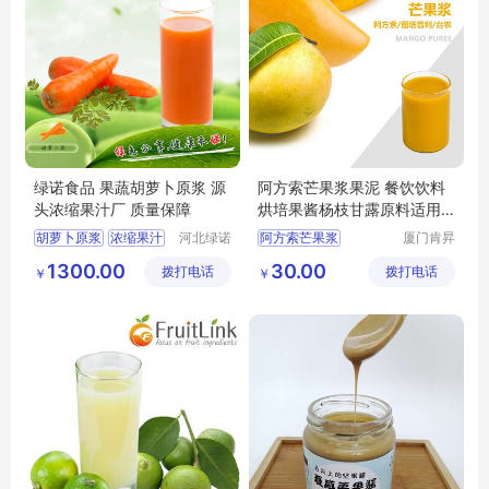
绿诺食品 果蔬胡萝卜原浆 源
阿方索芒果浆果泥 餐饮饮料
头浓缩果汁厂 质量保障
烘培果酱杨枝甘露原料适用
商用包装
胡萝卜原浆
浓缩果汁
河北绿诺
阿方索芒果浆
厦门肯昇
食品有限
进出口有
浓缩果蔬
阿方索芒果泥
芒果泥
1300.00
30.00
拨打电话
公司
拨打电话
限公司
￥
￥
胡萝卜原浆生产厂家
芒果浆
胡萝卜原浆批发
烘培果酱杨枝甘露原料