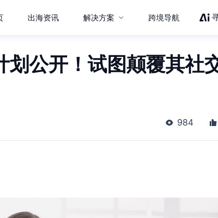
页
出海资讯
解决方案
跨境导航
扩张计划公开！试图颠覆其社
984