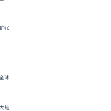
类扩张
全球
巨大焦