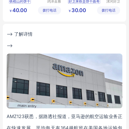
铁棍山药饼干
鸡泽县雅
好卫来铁盒饼干曲奇
漯河好卫
米商贸有
来食品有
山药饼薄片
批发小熊饼干
40.00
30.00
拨打电话
限公司
拨打电话
限公司
￥
￥
铁棍山药芝麻片
铁棍山药饼干电话
铁棍山药饼干价格
--> 了解详情
-->
AMZ123获悉，据路透社报道，亚马逊的航空运输业务正
在快速发展，平均每天有164趟航班在美国各地运输包