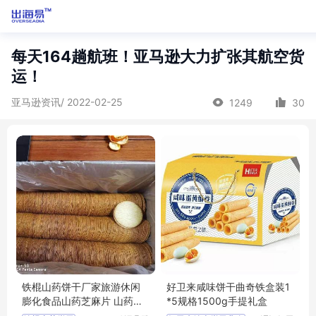
每天164趟航班！亚马逊大力扩张其航空货
运！
亚马逊资讯/ 2022-02-25
1249
30
铁棍山药饼干厂家旅游休闲
好卫来咸味饼干曲奇铁盒装1
膨化食品山药芝麻片 山药饼
*5规格1500g手提礼盒
薄片