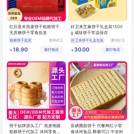
红豆薏米燕麦饼干粗粮饼干
好卫来芝麻饼干礼盒装1500
无蔗糖饼干零食批发
g 咸味饼干常温保存
粗粮饼干批发
郑州代工
好卫来饼干礼盒包装
漯河好卫
帮网络科
来食品有
粗粮饼干代理
河南礼品食品
18.90
30.00
拨打电话
技有限公
拨打电话
限公司
￥
￥
粗粮饼干OEM
芝麻饼干
司
无蔗糖饼干零食批发
无蔗糖饼干批发
饼干贴牌源头工厂 燕麦饱腹
富硒菌菇饼干 代餐网红小零
粗粮饼干代加工 休闲零食休
食休闲食品 酥脆可口 中农科