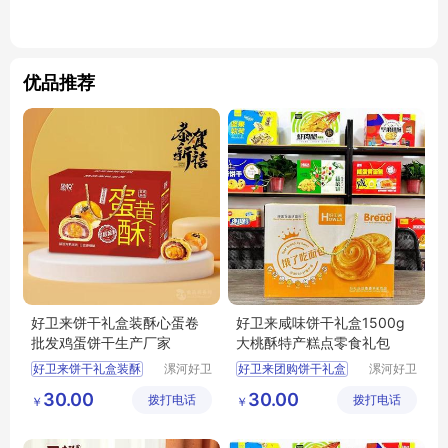
优品推荐
好卫来饼干礼盒装酥心蛋卷
好卫来咸味饼干礼盒1500g
批发鸡蛋饼干生产厂家
大桃酥特产糕点零食礼包
好卫来饼干礼盒装酥
漯河好卫
好卫来团购饼干礼盒
漯河好卫
来食品有
来食品有
蛋卷批发鸡蛋饼干生产厂家
礼盒饼干
30.00
30.00
拨打电话
限公司
拨打电话
限公司
￥
￥