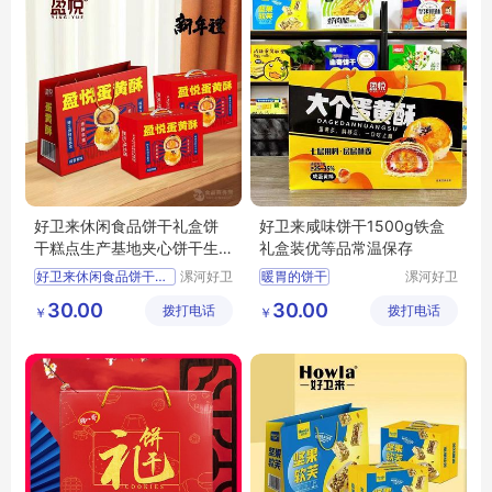
好卫来休闲食品饼干礼盒饼
好卫来咸味饼干1500g铁盒
干糕点生产基地夹心饼干生
礼盒装优等品常温保存
产厂家
好卫来休闲食品饼干礼盒
漯河好卫
暖胃的饼干
漯河好卫
来食品有
来食品有
饼干糕点生产基地夹心饼干生产厂家
高端的饼干铁盒批发
30.00
30.00
拨打电话
限公司
拨打电话
限公司
￥
￥