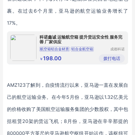
裹。在过去6个月里，亚马逊的航空运输业务增长了
17%。
科诺鑫诚 运输航空箱 提升货运安全性 服务完
善 厂家供应
航空箱铝合金材质
铝合金航空箱
成都科诺
鑫诚铝制
定制铝合金航空箱
运输航空箱
品有限公
198.00
拨打电话
￥
司
运输装载航空箱
AMZ123了解到，自疫情流行以来，亚马逊一直在发展自
己的航空运输业务。在今年5月份，亚马逊以1.32亿美元
的价格收购了美国航空运输服务集团的少数股权，其中包
括租赁20架的货运飞机；8月份，亚马逊在辛辛那提的
800000平方英尺的亚马逊航空枢纽开始运作，该枢纽可