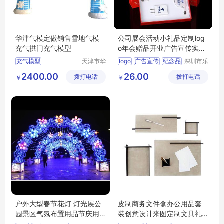
华津气模定做销售雪地气模
公司展会活动小礼品定制log
充气拱门充气模型
o年会赠品开业广告宣传实用
商务纪念品
充气模型
天津市华
logo
广告宣传
纪念品
深圳市乐
津飞翔充
众文化科
2400.00
26.00
拨打电话
气模型科
拨打电话
技有限公
￥
￥
技有限公
司
司
户外大型春节花灯 灯光展公
皮制商务文件盒办公用品套
园景区气氛布置用品节庆用
装创意设计来图定制文具礼
品可定制
品套装厂家