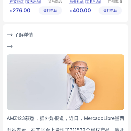
春节花灯
节庆用品
义乌蝶恋
商务礼品
文具礼品
广州市珀
花文化艺
非皮具有
灯光用品
山海经
276.00
400.00
拨打电话
术有限公
拨打电话
限公司
￥
￥
彩灯厂家
司
--> 了解详情
-->
AMZ123获悉，据外媒报道，近日，MercadoLibre墨西
哥站表示，在其平台上发现了311539个侵权产品，涉及