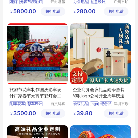
花灯
元宵节庆彩灯
开封君赢
办公用品
创意设计
广州市珀
彩灯文化
非皮具有
河南彩灯制作
文具礼品
5800.00
280.00
拨打电话
传媒有限
拨打电话
限公司
￥
￥
春节灯展制作公司
公司
春节彩灯
旅游节花车制作国庆彩车设
企业商务会议礼品雨伞套装
计厂家春节元宵节彩灯会工
印制logo公司开业周年庆送
厂锦辉公司
客户纪念品
彩车花车
彩车设计
自贡锦辉
会议礼品
logo
纪念品
深圳市乐
彩灯文化
众文化科
彩车制作
彩车工厂
3500.00
39.80
拨打电话
有限公司
拨打电话
技有限公
￥
￥
彩车公司
司