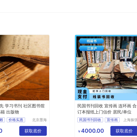
先 学习书刊 社区图书馆
民国书刊回收 宣传画 连环画 合
书籍 出版物
订本报纸上门估价 居民/单位
赖
价格实惠
北京墨海
民国书刊回收
宣传画
上海振
书田文化
实业发
证
连环画
有限公司
有限公
0
4000.00
获取底价
获取底价
￥