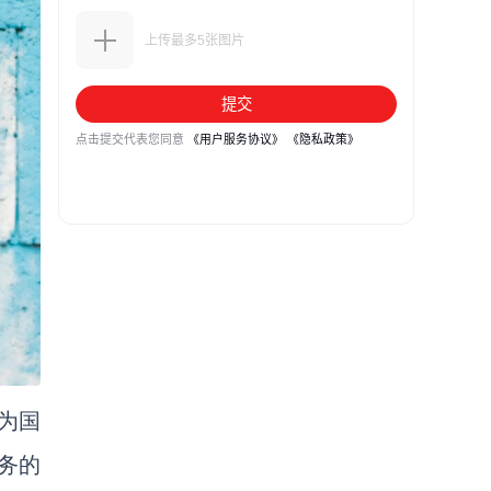
家为国
务的