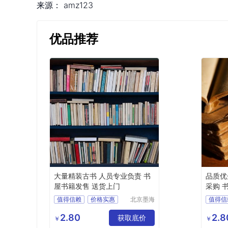
来源：
amz123
优品推荐
大量精装古书 人员专业负责 书
品质优
屋书籍发售 送货上门
采购 
值得信赖
价格实惠
北京墨海
值得信
书田文化
品质保证
品质保
有限公司
2.80
2.8
获取底价
￥
￥