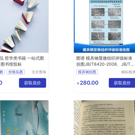
品 哲学类书籍 一站式图
图谱 模具钢显微组织评级标准
 图书馆投标
挂图JB/T8420-2008、JB/T7
13-2007
赖
价格实惠
北京墨海
模具钢挂图
赋耘检
书田文化
技术(上
证
模具钢评级图
有限公司
海)有限
0
280.00
获取底价
模具钢金相挂图
JB
获取底价
￥
公司
T8420
2008
T7713
2007