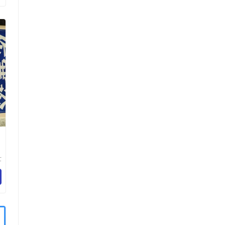
世
化
心