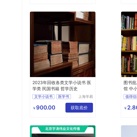
2023年回收各类文学小说书 医
图书批
学类 民国书籍 哲学历史
馆 中
文学小说书
医学书
上海学易
值得信
斋贸易有
民国书籍
哲学书籍
品质保
限公司
900.00
2.8
历史书籍
获取底价
￥
￥