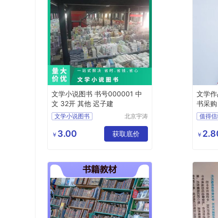
文学小说图书 书号000001 中
文学作
文 32开 其他 迟子建
书采购
文学小说图书
北京宇涛
值得信
伟业文化
品质保
传播有限
3.00
2.8
获取底价
￥
￥
公司