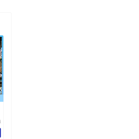
强
展
司