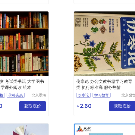
发 考试类书籍 大学图书
伤寒论 办公文教书籍学习教育
小学课外阅读 绘本
类 执行标准高 服务热情
赖
价格实惠
北京墨海
伤寒论
学习教育
北京盛
书田文化
文博文
证
书籍
有限公司
传播中
0
2.60
获取底价
获取底价
￥