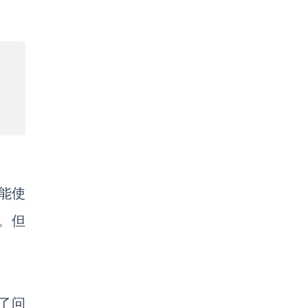
能使
辑。但
了问