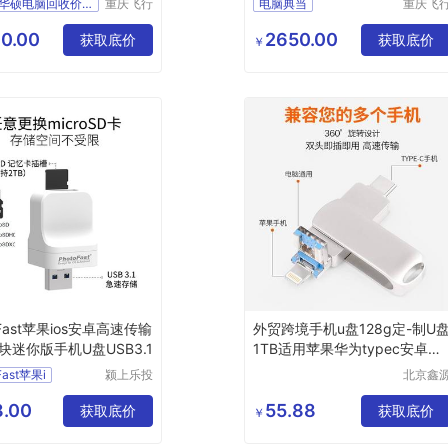
成华区华硕电脑回收价格
重庆飞行
电脑典当
重庆飞
马科技有
马科技
限公司
限公司
0.00
2650.00
获取底价
获取底价
￥
oFast苹果ios安卓高速传输
外贸跨境手机u盘128g定-制U
块迷你版手机U盘USB3.1
1TB适用苹果华为typec安卓电
脑优盘
Fast苹果i
颍上乐投
北京鑫
科技发展
致诚科
有限公司
有限公
.00
55.88
获取底价
获取底价
￥