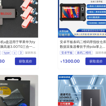
手机u盘适用于苹果华为ty
安卓平板条码二维码带指纹仓
电脑高速3.0OTG三合一u
数据采集器餐饮手持pda掌上电
脑
type
c
3
深圳市乐
安卓平板
条码二维码
深圳市
众文化科
方鸿志
三合一
带指纹
技有限公
技有限
80
1300.00
获取底价
仓库数据采集器
获取底价
￥
司
司
pda掌上电脑