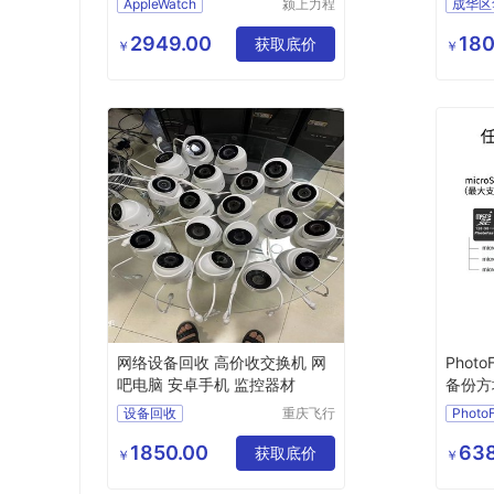
AppleWatch
颍上力程
仪器设备
苹果手表
iWatch6S6
有限公司
2949.00
180
国行苹果手表
获取底价
￥
￥
网络设备回收 高价收交换机 网
Phot
吧电脑 安卓手机 监控器材
备份方
设备回收
重庆飞行
Photo
马科技有
限公司
1850.00
638
获取底价
￥
￥