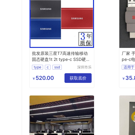
批发原装三星T7高速传输移动
厂家 
固态硬盘1t 2t type-c SSD硬件
pe-c
加密
盘
type
c
ssd
深圳市乐
适用于
众文化科
0otg
技有限公
520.00
35.
获取底价
￥
￥
司