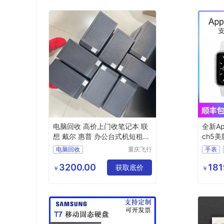
电脑回收 高价上门收笔记本 联
全新Ap
想 戴尔 惠普 办公台式机短租
ch5美
长租
心电图
电脑回收
重庆飞行
手表
马科技有
苹果手
限公司
3200.00
181
获取底价
苹果手
￥
￥