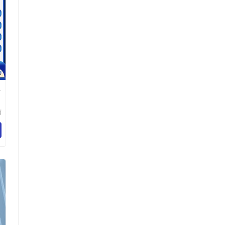
库
南
科
公