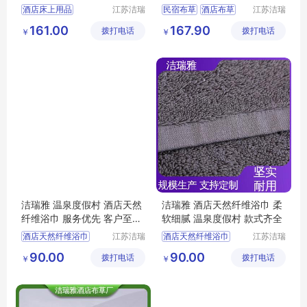
洁瑞雅
酒店床上用品
江苏洁瑞
民宿布草
酒店布草
江苏洁瑞
雅纺织品
雅纺织品
宾馆布草
酒店布草
民宿床上用品
161.00
167.90
拨打电话
有限公司
拨打电话
有限公司
￥
￥
酒店睡袍
宾馆布草
客房布草
客房床上用品
洁瑞雅 温泉度假村 酒店天然
洁瑞雅 酒店天然纤维浴巾 柔
纤维浴巾 服务优先 客户至上
软细腻 温泉度假村 款式齐全
吸水柔软
酒店天然纤维浴巾
江苏洁瑞
酒店天然纤维浴巾
江苏洁瑞
雅纺织品
雅纺织品
酒店浴巾
客房布草
宾馆浴巾
酒店布草
90.00
90.00
拨打电话
有限公司
拨打电话
有限公司
￥
￥
民宿布草
宾馆浴巾
客房布草
酒店浴巾