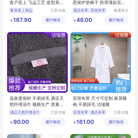
客户至上 飞边工艺 造型美观
思保护垫褥子 防滑薄款宾馆
洁瑞雅
民宿床护垫
客房床上用品
江苏洁瑞
酒店布草
宾馆布草
南通安力
雅纺织品
森纺织科
客房布草
酒店布草
酒店床垫
167.90
46.00
拨打电话
有限公司
拨打电话
技有限公
￥
￥
酒店床上用品
司
民宿布草
温泉度假村 不易掉毛 酒店天
宾馆布草 尺寸可定制 家居睡
然纤维浴巾 规模生产 质量保
袍 不易掉毛 洁瑞雅
障 洁瑞雅
酒店天然纤维浴巾
江苏洁瑞
宾馆布草
酒店布草
江苏洁瑞
雅纺织品
雅纺织品
宾馆布草
酒店浴巾
宾馆床上用品
90.00
161.00
拨打电话
有限公司
拨打电话
有限公司
￥
￥
客房布草
酒店布草
宾馆睡袍
酒店睡袍