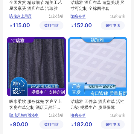
全国发货 精致细节 精美工艺
洁瑞雅 酒店布草 造型美观 尺
星级享受 酒店布草 洁瑞雅
寸可定制 全棉四件套
宾馆床上用品
江苏洁瑞
酒店布草
江苏洁瑞
雅纺织品
雅纺织品
酒店床上用品
宾馆床上用品
115.00
152.00
拨打电话
有限公司
拨打电话
有限公司
￥
￥
酒店布草
医院布草
客房布草
医院床上用品
客房床上用品
宾馆布草
吸水柔软 服务优先 客户至上
洁瑞雅 四件套 酒店布草 活性
客房布草定制 酒店天然纤维
印染 规模生产 质量保障
浴巾 洁瑞雅
酒店天然纤维浴巾
江苏洁瑞
客房布草
江苏洁瑞
雅纺织品
雅纺织品
宾馆布草
客房布草
酒店床上用品
90.00
182.00
拨打电话
有限公司
拨打电话
有限公司
￥
￥
宾馆浴巾
酒店布草
宾馆床上用品
民宿床上用品