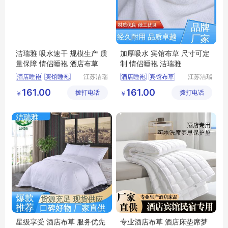
洁瑞雅 吸水速干 规模生产 质
加厚吸水 宾馆布草 尺寸可定
量保障 情侣睡袍 酒店布草
制 情侣睡袍 洁瑞雅
酒店睡袍
宾馆睡袍
江苏洁瑞
酒店睡袍
宾馆布草
江苏洁瑞
雅纺织品
雅纺织品
客房布草
民宿布草
民宿床上用品
161.00
161.00
拨打电话
有限公司
拨打电话
有限公司
￥
￥
宾馆床上用品
客房床上用品
酒店布草
星级享受 酒店布草 服务优先
专业酒店布草 酒店床垫席梦