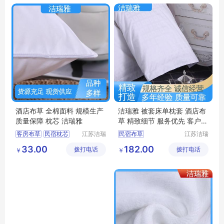
酒店布草
酒店布草 全棉面料 规模生产
洁瑞雅 被套床单枕套 酒店布
质量保障 枕芯 洁瑞雅
草 精致细节 服务优先 客户至
上
客房布草
民宿枕芯
江苏洁瑞
民宿布草
江苏洁瑞
雅纺织品
雅纺织品
酒店床上用品
客房床上用品
33.00
182.00
拨打电话
有限公司
拨打电话
有限公司
￥
￥
酒店布草
宾馆布草
酒店布草
民宿床上用品
酒店床上用品