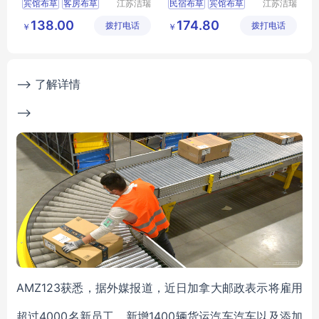
宾馆布草
客房布草
江苏洁瑞
民宿布草
宾馆布草
江苏洁瑞
雅纺织品
雅纺织品
酒店布草
酒店睡袍
宾馆床上用品
138.00
174.80
拨打电话
有限公司
拨打电话
有限公司
￥
￥
酒店床上用品
酒店床上用品
客房布草
--> 了解详情
-->
AMZ123获悉，据外媒报道，近日加拿大邮政表示将雇用
超过4000名新员工，新增1400辆货运汽车汽车以及添加