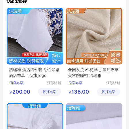
优品推荐
洁瑞雅 酒店四件套 活性印染
全国发货 不易掉毛 酒店布草
酒店布草 可定制logo
美容院睡袍 洁瑞雅
酒店布草
江苏洁瑞
民宿布草
江苏洁瑞
雅纺织品
雅纺织品
民宿床上用品
酒店床上用品
200.00
138.00
拨打电话
有限公司
拨打电话
有限公司
￥
￥
酒店床上用品
客房布草
酒店睡袍
宾馆床上用品
宾馆睡袍
民宿布草