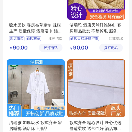
吸水柔软 客房布草定制 规模
洁瑞雅 酒店天然纤维浴巾 客
生产 质量保障 酒店浴巾 洁瑞
房用品批发 不易掉毛 服务优
雅
先 客户至上
酒店浴巾
酒店布草
江苏洁瑞
酒店天然纤维浴巾
江苏洁瑞
雅纺织品
雅纺织品
民宿布草
客房布草
宾馆浴巾
宾馆布草
90.00
90.00
拨打电话
有限公司
拨打电话
有限公司
￥
￥
宾馆布草
酒店布草
民宿布草
洁瑞雅 加厚吸水 款式齐全 家
款式齐全 精心设计 匠心优选
居睡袍 酒店床上用品
舒适柔软 透气性好 酒店布草