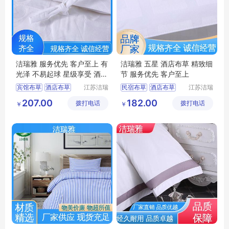
洁瑞雅 服务优先 客户至上 有
洁瑞雅 五星 酒店布草 精致细
光泽 不易起球 星级享受 酒店
节 服务优先 客户至上
布草
宾馆布草
酒店布草
江苏洁瑞
民宿布草
酒店布草
江苏洁瑞
雅纺织品
雅纺织品
客房床上用品
客房床上用品
207.00
182.00
拨打电话
有限公司
拨打电话
有限公司
￥
￥
民宿布草
客房布草
酒店床上用品
酒店床上用品