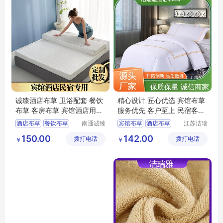
诚臻酒店布草 卫浴配套 餐饮
精心设计 匠心优选 宾馆布草
布草 客房布草 宾馆酒店用品
服务优先 客户至上 民宿客栈
宾馆布草
套件 洁瑞雅
酒店布草
餐饮布草
南通诚臻
宾馆布草
酒店布草
江苏洁瑞
纺织有限
雅纺织品
宾馆酒店用品
客房床上用品
150.00
142.00
拨打电话
公司
拨打电话
有限公司
￥
￥
客房布草
酒店床上用品