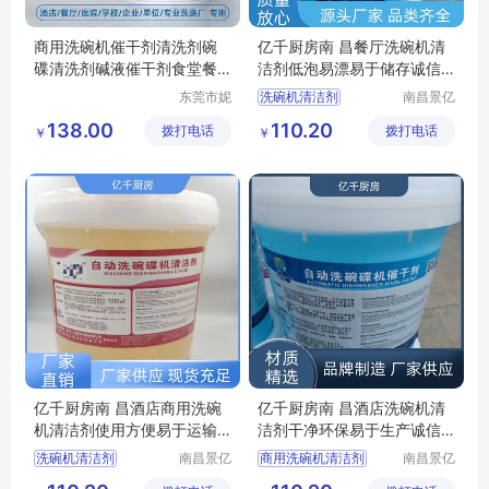
商用洗碗机催干剂清洗剂碗
亿千厨房南 昌餐厅洗碗机清
碟清洗剂碱液催干剂食堂餐
洁剂低泡易漂易于储存诚信
饮碗碟清洁剂
经营
东莞市妮
洗碗机清洁剂
南昌景亿
特洗涤用
厨房设备
洗碗机催干剂
138.00
110.20
拨打电话
品有限公
拨打电话
有限公司
￥
￥
商用洗碗机清洁剂
司
洗碗机洗涤剂厂家
商用洗碗机清洁剂厂家
亿千厨房南 昌酒店商用洗碗
亿千厨房南 昌酒店洗碗机清
机清洁剂使用方便易于运输
洁剂干净环保易于生产诚信
货源稳定
经营
洗碗机清洁剂
南昌景亿
商用洗碗机清洁剂
南昌景亿
厨房设备
厨房设备
洗碗机光亮剂
商用洗碗机催干剂