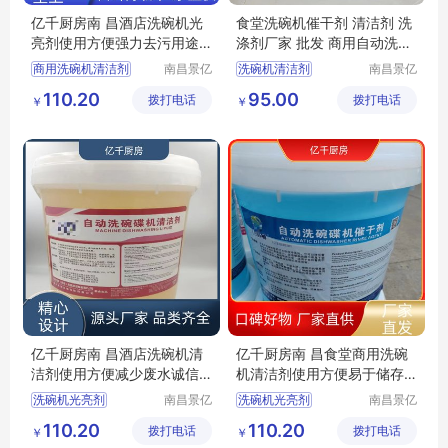
亿千厨房南 昌酒店洗碗机光
食堂洗碗机催干剂 清洁剂 洗
亮剂使用方便强力去污用途
涤剂厂家 批发 商用自动洗碗
广泛
机光亮剂
商用洗碗机清洁剂
南昌景亿
洗碗机清洁剂
南昌景亿
厨房设备
厨房设备
洗碗机专用洗涤剂
洗碗机洗涤剂
110.20
95.00
拨打电话
有限公司
拨打电话
有限公司
￥
￥
洗碗机清洁剂厂家
洗碗机催干剂
商用洗碗机洗涤剂厂家
洗碗机清洁剂厂家
商用洗碗机催干剂厂家
洗碗机催干剂厂家
亿千厨房南 昌酒店洗碗机清
亿千厨房南 昌食堂商用洗碗
洁剂使用方便减少废水诚信
机清洁剂使用方便易于储存
经营
诚信经营
洗碗机光亮剂
南昌景亿
洗碗机光亮剂
南昌景亿
厨房设备
厨房设备
洗碗机专用洗涤剂
商用洗碗机光亮剂
110.20
110.20
拨打电话
有限公司
拨打电话
有限公司
￥
￥
洗碗机清洁剂厂家
洗碗机清洁剂厂家