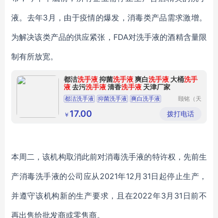
液。去年3月，由于疫情的爆发，消毒类产品需求激增。
为解决该类产品的供应紧张，FDA对洗手液的酒精含量限
制有所放宽。
都洁
洗手液
抑菌
洗手液
爽白
洗手液
大桶
洗手
液
去污
洗手液
清香
洗手液
天津厂家
都洁洗手液
抑菌洗手液
爽白洗手液
颐铭（天
津）科技
大桶洗手液
去污洗手液
发展有限
17.00
拨打电话
￥
公司
本周二，该机构取消此前对消毒洗手液的特许权，先前生
产消毒洗手液的公司应从2021年12月31日起停止生产，
并遵守该机构新的生产要求，且在2022年3月31日前不
再出售给批发商或零售商。