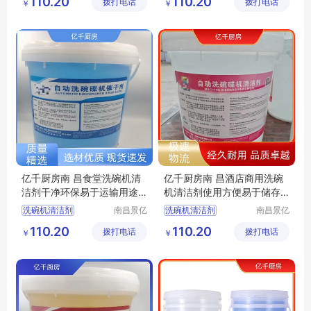
110.20
110.20
拨打电话
有限公司
拨打电话
有限公司
￥
￥
洗碗机专用光亮剂
洗碗机专用催干剂
洗碗机洗涤剂厂家
洗碗机清洁剂厂家
洗碗机光亮剂厂家
洗碗机光亮剂厂家
亿千厨房南 昌食堂洗碗机清
亿千厨房南 昌酒店商用洗碗
洁剂干净环保易于运输用途
机清洁剂使用方便易于储存
广泛
用途广泛
洗碗机清洁剂
南昌景亿
洗碗机清洁剂
南昌景亿
厨房设备
厨房设备
商用洗碗机清洁剂
洗碗机清洁剂厂家
110.20
110.20
拨打电话
有限公司
拨打电话
有限公司
￥
￥
商用洗碗机光亮剂
洗碗机洗涤剂厂家
洗碗机催干剂厂家
洗碗机光亮剂厂家
商用洗碗机清洁剂厂家
洗碗机专用洗涤剂厂家