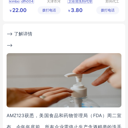
kimbo
dfh004
天津市河
卫浴清洗剂代理
郑州代工
西区白云
帮网络科
清洁剂
油烟机
清洗剂
卫浴清洗剂贴牌
22.00
3.80
拨打电话
清洁用品
拨打电话
技有限公
￥
￥
卫浴清洗剂招商
商行
司
卫浴清洗剂批发
浴室瓷砖清洁剂代理
--> 了解详情
-->
AMZ123获悉，美国食品和药物管理局（FDA）周二宣
布，今年年底前，所有企业需停止生产含酒精类的洗手