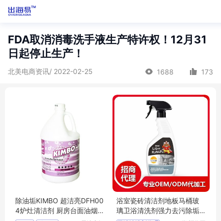
FDA取消消毒洗手液生产特许权！12月31
日起停止生产！
北美电商资讯/ 2022-02-25
1688
173
除油垢KIMBO 超洁亮DFH00
浴室瓷砖清洁剂地板马桶玻
4炉灶清洁剂 厨房台面油烟机
璃卫浴清洗剂强力去污除垢
清洗剂
代理