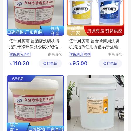
亿千厨房南 昌酒店洗碗机清
亿千厨房南 昌食堂商用洗碗
洁剂干净环保减少废水诚信
机清洁剂使用方便易于运输
经营
精选商家
洗碗机光亮剂
南昌景亿
洗碗机清洁剂
南昌景亿
厨房设备
厨房设备
洗碗机专用光亮剂
洗碗机光亮剂
110.20
95.00
拨打电话
有限公司
拨打电话
有限公司
￥
￥
洗碗机清洁剂厂家
商用洗碗机清洁剂
洗碗机光亮剂厂家
洗碗机专用洗涤剂
商用洗碗机清洁剂厂家
洗碗机催干剂厂家