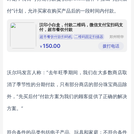
付”计划，允许买家在购买产品后的一段时间内付款。
汉印小白盒，付款二维码，微信支付宝扫码支
付，超市餐饮付款
超市餐饮付款扫码机
二维码固定扫描器
郑州明华
澳汉软件
超市零售智能收银商品扫描
开发有限
150.00
拨打电话
￥
公司
微信支付宝扫码支付器
付款二维码扫描器
沃尔玛发言人称：“去年旺季期间，我们在大多数商店取
消了季节性的分期付款，只有部分商店的部分珠宝商品除
外，“先买后付”付款方案为我们的顾客提供了正确的解决
方案。”
符合条件的品类包括电子产品、玩具和家庭；不符合条件