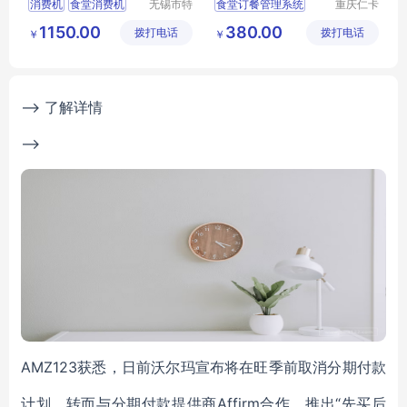
消费机
食堂消费机
无锡市特
食堂订餐管理系统
重庆仁卡
达斯智能
科技有限
食堂管理系统
员工微信管理系统
1150.00
380.00
拨打电话
科技有限
拨打电话
公司
￥
￥
食堂消费系统
公司
食堂订餐系统
--> 了解详情
-->
AMZ123获悉，日前沃尔玛宣布将在旺季前取消分期付款
计划，转而与分期付款提供商Affirm合作，推出“先买后