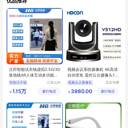
优品推荐
汉邦智能试衣镜虚拟2.5D/3D
视频会议系统摄像机 4K高清
落地镜AR人体互动多功能定
自动变焦 遥控云台摄像头12
制
倍V512HD
智能试衣镜
江苏云尚
视频会议摄像机
北京华腾
智慧物联
网讯科技
虚拟试衣镜
3D试衣镜
高清会议摄像机
1.15万
3980.00
拨打电话
网有限公
拨打电话
有限公司
￥
￥
AR互动
落地镜
会议摄像机
司
会议摄像头
高清会议摄像头