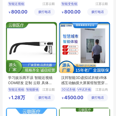
智能近视镜
江苏云联
智能变焦镜
江苏云联
智能医疗
智能医疗
动态屈光训练镜
动态屈光训练镜
800.00
800.00
拨打电话
装备有限
拨打电话
装备有限
￥
￥
智视镜
睫状肌训练镜
公司
公司
智能近视防控眼镜
屈光调节训练镜
智能眼镜
智能近视镜
学习娱乐两不误 智能近视镜
汉邦智能3D虚拟试衣镜VR体
ODM研发 定制 云联 具体洽
感互动触摸大屏展馆智慧穿
谈
衣镜
智能近视镜
智能眼镜
江苏云联
3D试衣镜
VR试衣镜
江苏云尚
智能医疗
智慧物联
智能近视防控眼镜
智能试衣镜
1.28万
4500.00
拨打电话
装备有限
拨打电话
网有限公
￥
￥
智视镜
睫状肌训练镜
体感试衣镜
公司
司
虚拟试衣镜