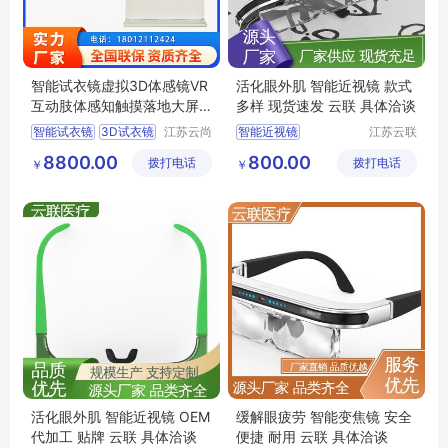
智能试衣镜虚拟3D体感镜VR
活化眼外肌 智能近视镜 款式
互动肢体感知触摸落地大屏
多样 现货速发 云联 具体洽谈
百种衣服任选
智能试衣镜
3D试衣镜
江苏云尚
智能近视镜
江苏云联
智慧物联
智能医疗
虚拟试衣镜
智能自动变焦镜
8800.00
800.00
拨打电话
网有限公
拨打电话
装备有限
￥
￥
体感试衣镜
VR互动镜
智能近视防控眼镜
司
公司
睫状肌训练镜
智能自动视功能调节训练眼镜
活化眼外肌 智能近视镜 OEM
缓解眼疲劳 智能变焦镜 安全
代加工 贴牌 云联 具体洽谈
便捷 耐用 云联 具体洽谈