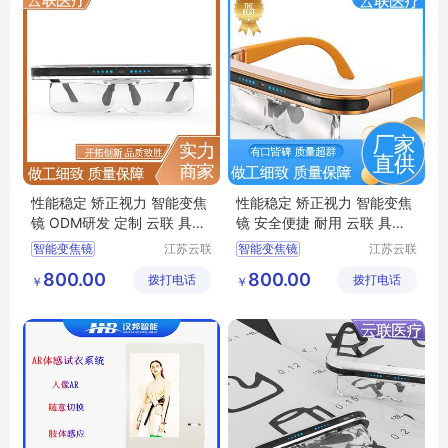
性能稳定 矫正视力 智能变焦
性能稳定 矫正视力 智能变焦
镜 ODM研发 定制 云联 具体
镜 安全便捷 耐用 云联 具体
洽谈
洽谈
智能变焦镜
江苏云联
智能变焦镜
江苏云联
智能医疗
智能医疗
智能近视防控眼镜
智能近视防控眼镜
800.00
800.00
拨打电话
装备有限
拨打电话
装备有限
￥
￥
动态屈光训练镜
屈光调节训练镜
公司
公司
屈光调节训练镜
智能近视镜
智能眼镜
智能自动变焦镜