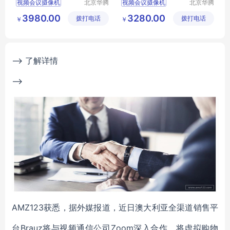
视频会议摄像机
北京华腾
视频会议摄像机
北京华腾
网讯科技
网讯科技
高清会议摄像机
高清会议摄像机
3980.00
3280.00
拨打电话
有限公司
拨打电话
有限公司
￥
￥
会议摄像机
会议摄像机
会议摄像头
会议摄像头
高清会议摄像头
高清会议摄像头
--> 了解详情
-->
A
MZ123获悉，据外媒报道，近日澳大利亚全渠道销售平
台Brauz将与视频通信公司Zoom深入合作，将虚拟购物