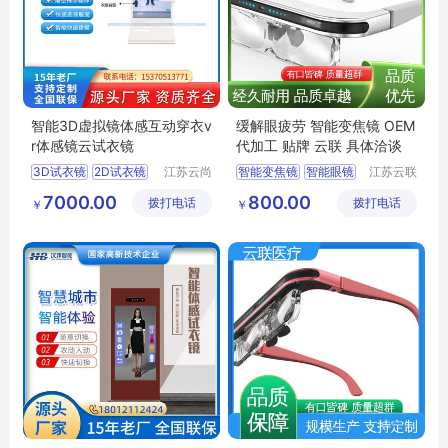
智能3D虚拟镜体感互动穿衣v
缓解眼疲劳 智能变焦镜 OEM
r体感镜云试衣镜
代加工 贴牌 云联 具体洽谈
3D试衣镜
2D试衣镜
江苏云尚
智能变焦镜
智能眼镜
江苏云联
智慧物联
智能医疗
虚拟试衣镜
智能自动变焦镜
7000.00
800.00
拨打电话
网有限公
拨打电话
装备有限
￥
￥
智能试穿镜
智能近视镜
司
公司
体感换衣魔镜
动态屈光训练镜