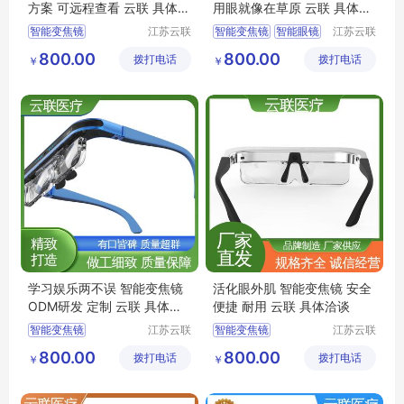
方案 可远程查看 云联 具体洽
用眼就像在草原 云联 具体洽
谈
谈
智能变焦镜
江苏云联
智能变焦镜
智能眼镜
江苏云联
智能医疗
智能医疗
智能近视镜
智能自动变焦镜
800.00
800.00
拨打电话
装备有限
拨打电话
装备有限
￥
￥
睫状肌训练镜
智能近视镜
公司
公司
智能近视防控眼镜
屈光调节训练镜
智能自动变焦镜
学习娱乐两不误 智能变焦镜
活化眼外肌 智能变焦镜 安全
ODM研发 定制 云联 具体洽
便捷 耐用 云联 具体洽谈
谈
智能变焦镜
江苏云联
智能变焦镜
江苏云联
智能医疗
智能医疗
智能自动变焦镜
屈光调节训练镜
800.00
800.00
拨打电话
装备有限
拨打电话
装备有限
￥
￥
动态屈光训练镜
智能自动变焦镜
公司
公司
智视镜
智能眼镜
动态屈光训练镜
智能近视镜