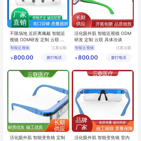
不限场地 近距离佩戴 智能近
活化眼外肌 智能近视镜 ODM
视镜 ODM研发 定制 云联 具
研发 定制 云联 具体洽谈
体洽谈
智能近视镜
江苏云联
智能近视镜
江苏云联
智能医疗
智能医疗
屈光调节训练镜
智能近视防控眼镜
800.00
800.00
拨打电话
装备有限
拨打电话
装备有限
￥
￥
智能自动变焦镜
智视镜
睫状肌训练镜
公司
公司
睫状肌训练镜
智能眼镜
智能眼镜
活化眼外肌 智能变焦镜 定制
活化眼外肌 智能变焦镜 室内