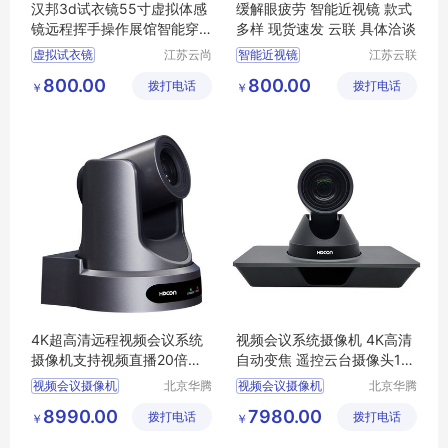
汉邦3d试衣镜55寸虚拟体感
缓解眼疲劳 智能近视镜 款式
镜远程挥手操作展馆智能穿
多样 现货速发 云联 具体洽谈
衣镜
虚拟试衣镜
江苏云尚
智能近视镜
江苏云联
智慧物联
智能医疗
体感试衣镜
3D试衣镜
睫状肌训练镜
800.00
800.00
拨打电话
网有限公
拨打电话
装备有限
￥
￥
智能试衣镜
智能自动变焦镜
司
公司
智能体感镜
动态屈光训练镜
智视镜
4K超高清远程视频会议系统
视频会议系统摄像机 4K高清
摄像机支持视频直播20倍变
自动变焦 遥控云台摄像头12
焦4K620V
倍4K512VB
视频会议摄像机
北京华腾
视频会议摄像机
北京华腾
网讯科技
网讯科技
高清会议摄像机
高清会议摄像机
8990.00
7980.00
拨打电话
有限公司
拨打电话
有限公司
￥
￥
会议摄像机
会议摄像机
会议摄像头
会议摄像头