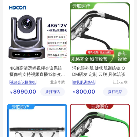
高清会议摄像头
高清会议摄像头
4K超高清远程视频会议系统
活化眼外肌 睫状肌训练镜 O
摄像机支持视频直播12倍变
DM研发 定制 云联 具体洽谈
焦CHDCON
视频会议摄像机
北京华腾
睫状肌训练镜
江苏云联
网讯科技
智能医疗
高清会议摄像机
动态屈光训练镜
8990.00
800.00
拨打电话
有限公司
拨打电话
装备有限
￥
￥
会议摄像机
智能眼镜
智能近视镜
公司
会议摄像头
智能自动变焦镜
高清会议摄像头