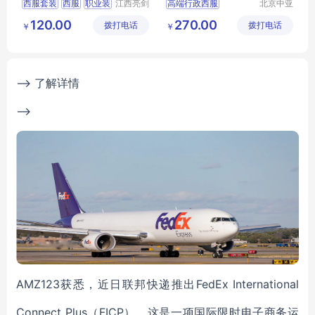
西服套装
西服
职业装
江西亮剑
高端行政西服
北京中亚
服饰有限
天商贸有
行政服装
服装定制
行政商务女士职业套装
120.00
270.00
拨打电话
公司
拨打电话
限公司
￥
￥
商务女士职业套装
职业装正装
西服定做厂家
--> 了解详情
-->
AMZ123获悉，近日联邦快递推出FedEx International
Connect Plus（FICP），这是一项国际限时电子商务运