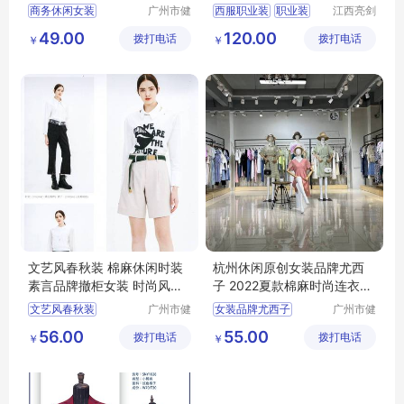
装货源供应
商务休闲女装
广州市健
西服职业装
职业装
江西亮剑
凡服饰有
服饰有限
浩洋服饰
大码女装
西服
行政服装
制服
49.00
120.00
拨打电话
限公司
拨打电话
公司
￥
￥
文艺风春秋装 棉麻休闲时装
杭州休闲原创女装品牌尤西
素言品牌撤柜女装 时尚风衣
子 2022夏款棉麻时尚连衣裙
连衣裙走份
广州尾货库存
文艺风春秋装
广州市健
女装品牌尤西子
广州市健
凡服饰有
凡服饰有
棉麻休闲时装
夏款棉麻时尚连衣裙
56.00
55.00
拨打电话
限公司
拨打电话
限公司
￥
￥
素言品牌撤柜女装
杭州休闲原创
时尚风衣
连衣裙