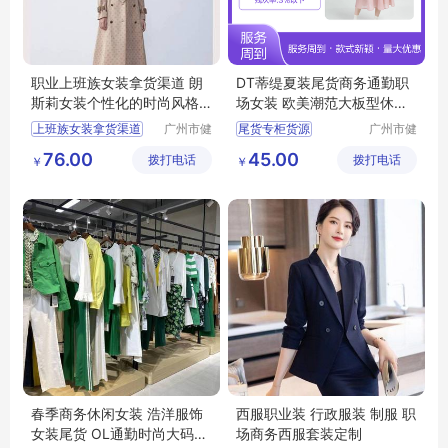
职业上班族女装拿货渠道 朗
DT蒂缇夏装尾货商务通勤职
斯莉女装个性化的时尚风格
场女装 欧美潮范大板型休闲
广州服装市场
风
上班族女装拿货渠道
广州市健
尾货专柜货源
广州市健
凡服饰有
凡服饰有
女装个性化的时尚风格
摩登时尚潮牌女装
76.00
45.00
拨打电话
限公司
拨打电话
限公司
￥
￥
广州服装市场
商务通勤职场女装
品牌女装尾货
女装
春季商务休闲女装 浩洋服饰
西服职业装 行政服装 制服 职
女装尾货 OL通勤时尚大码女
场商务西服套装定制