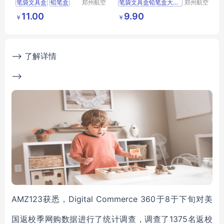
笔袋文具盒
铅笔盒
郑州航空
笔袋文具盒铅笔盒大容量
郑州航空
港区芙乐
港区芙乐
小学生笔盒
3D立体多隔层小学生
11.00
9.90
￥
￥
鑫日用百
鑫日用百
儿童学习用品
笔盒儿童学习用品
货店
货店
--> 了解详情
-->
AMZ123获悉，Digital Commerce 360于8于下旬对美
国返校季网购数据进行了统计调查，调查了1375名返校