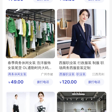
广州服装市场
商务通勤职场女装
品牌女装尾货
女装
春季商务休闲女装 浩洋服饰
西服职业装 行政服装 制服 职
女装尾货 OL通勤时尚大码女
场商务西服套装定制
装货源供应
商务休闲女装
广州市健
西服职业装
职业装
江西亮剑
凡服饰有
服饰有限
浩洋服饰
大码女装
西服
行政服装
制服
49.00
120.00
拨打电话
限公司
拨打电话
公司
￥
￥