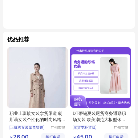
优品推荐
职业上班族女装拿货渠道 朗
DT蒂缇夏装尾货商务通勤职
斯莉女装个性化的时尚风格
场女装 欧美潮范大板型休闲
广州服装市场
风
上班族女装拿货渠道
广州市健
尾货专柜货源
广州市健
凡服饰有
凡服饰有
女装个性化的时尚风格
摩登时尚潮牌女装
76.00
45.00
拨打电话
限公司
拨打电话
限公司
￥
￥