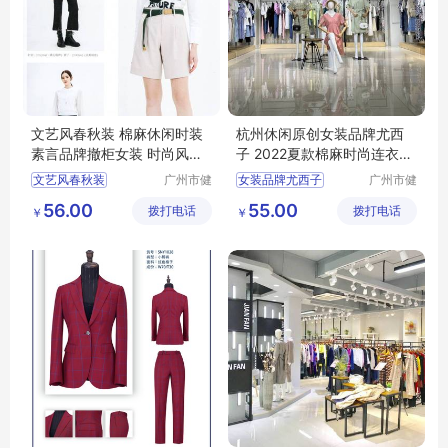
文艺风春秋装 棉麻休闲时装
杭州休闲原创女装品牌尤西
素言品牌撤柜女装 时尚风衣
子 2022夏款棉麻时尚连衣裙
连衣裙走份
广州尾货库存
文艺风春秋装
广州市健
女装品牌尤西子
广州市健
凡服饰有
凡服饰有
棉麻休闲时装
夏款棉麻时尚连衣裙
56.00
55.00
拨打电话
限公司
拨打电话
限公司
￥
￥
素言品牌撤柜女装
杭州休闲原创
时尚风衣
连衣裙