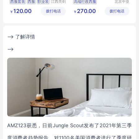
西服套装
西服
职业装
江西亮剑
高端行政西服
北京中亚
服饰有限
天商贸有
行政服装
服装定制
行政商务女士职业套装
120.00
270.00
拨打电话
公司
拨打电话
限公司
￥
￥
商务女士职业套装
职业装正装
西服定做厂家
--> 了解详情
-->
AMZ123获悉，日前Jungle Scout发布了2021年第三季
度消费者趋势报告，对1100名美国消费者进行了季度研