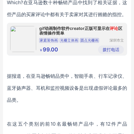
Which?在亚马逊数十种畅销产品中找到了相关证据，这
些产品的买家评论中都有关于卖家对其进行贿赂的指控。
gif动画制作软件creator正版可显示在
评论
区
表情操作简单
家庭装饰画
光栅立体画
圆点光栅画
深圳市立
体久久科
三维立体图
客厅装饰画
技有限公
99.00
拨打电话
￥
司
据报道，在亚马逊畅销品类中，智能手表、行车记录仪、
蓝牙扬声器、耳机和监控视频设备是出现虚假评论最多的
品类。
在这五个类别的前10名最畅销产品中，有12件产品