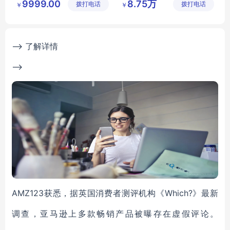
9999.00
8.75万
拨打电话
有限公司
拨打电话
有限公司
￥
￥
安保监控系统实验实训考核
票务管理实训实践设备
安保监控系统实验实训设备
铁路客票实训系统
安保监控系统实验实训装置
铁路票务实训系统
--> 了解详情
-->
AMZ123获悉，据英国消费者测评机构《Which?》最新
调查，亚马逊上多款畅销产品被曝存在虚假评论。