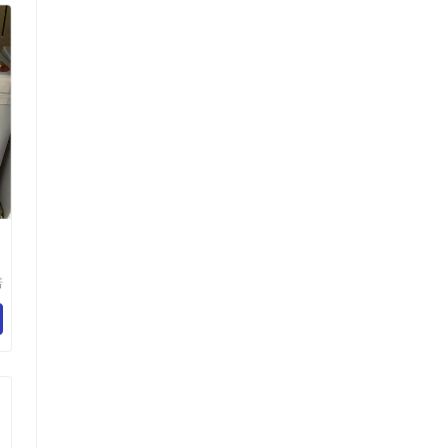
诺
技
司