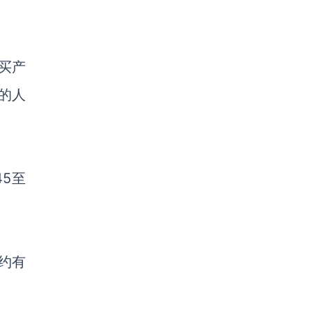
购买产
%的人
45至
约有