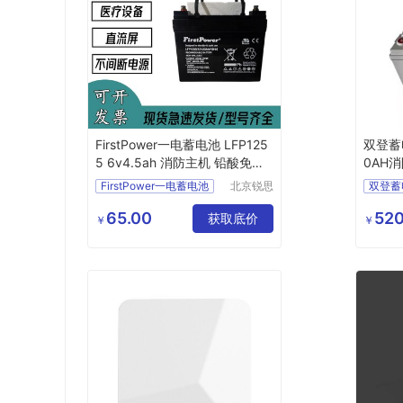
FirstPower一电蓄电池 LFP125
双登蓄电
5 6v4.5ah 消防主机 铅酸免维
0AH
护 原装正品
UPS
FirstPower一电蓄电池
北京锐思
双登蓄
特电源科
LFP1255
6v4
5ah
双登铅
技有限公
65.00
520
消防主机
铅酸免维护
获取底价
双登电
￥
￥
司
100
12V10