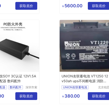
远科技有
图电子
电工
其它
限公司
技有限
0
5600.00
获取底价
获取底价
￥
司
SOY 3C认证 12V1.5A
UNION友联蓄电池 VT1250 12
配器 数码配件
v50ah ups不间断电源 消防主
机 医疗设备
配器
数码配件
深圳市索
UNION友联蓄电池
北京锐
源科技有
特电源
VT1250
12v50ah
限公司
技有限
00
380.00
获取底价
ups不间断电源
获取底价
￥
司
医疗设备