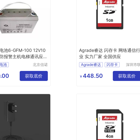
池6-GFM-100 12V10
Agrade睿达 闪存卡 网络通信
消防报警主机电梯通讯应急
业 实力厂家 全国供应
电源
电池
北京信诺
Agrade睿达
闪存卡
深圳市
盛源科技
乐实业
酸蓄电池
网络通信行业
有限公司
限公司
.00
448.50
池6
GFM
获取底价
获取底价
￥
双登6
0AH