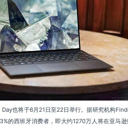
 Day
也将于
6
月
21
日至
22
日举行。据研究机构
Find
3%
的西班牙消费者，即大约
1270
万人将在亚马逊