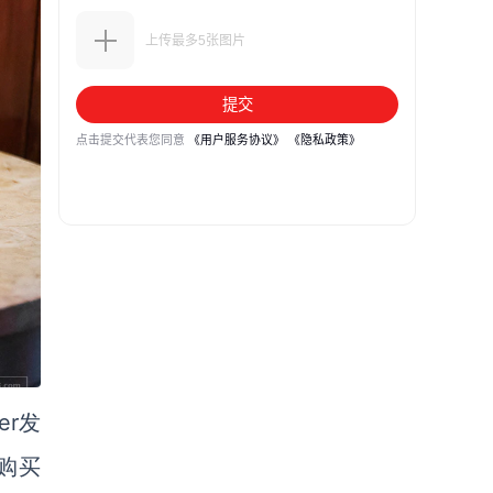
er
发
购买