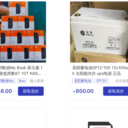
数据My Book 新元素 1
圣阳蓄电池SP12-100 12v100a
硬盘西数8T 10T NAS氦
h 太阳能光伏 ups电源 正品
部数据My
Boo
颍上星源
圣阳蓄电池
SP12V
北京信
科技发展
盛源科
100
12v100ah
有限公司
有限公
8.00
600.00
获取底价
太阳能光伏
获取底价
￥