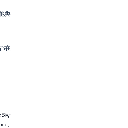
他类
间都在
本网站
om，