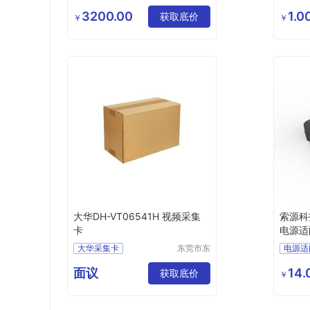
翔天诚科
RFID数据采集器
技有限公
3200.00
1.0
RFID盘点机
获取底价
￥
￥
司
超高频手持终端
超高频手持盘点机
大华DH-VT06541H 视频采集
索源科技
卡
电源适
大华采集卡
东莞市东
电源适
城奔月电
视频采集卡
DH
子配件店
面议
14.
VT06541H
获取底价
￥