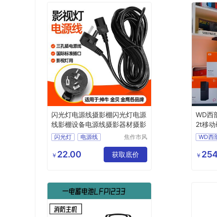
闪光灯电源线摄影棚闪光灯电源
WD西部
线影棚设备电源线摄影器材摄影
2t移动
气
闪光灯
电源线
焦作市风
WD西
清扬贸易
摄影棚
有限公司
22.00
254
获取底价
￥
￥