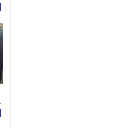
科
公
思
科
公