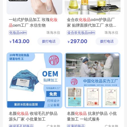
一站式护肤品加工 玫瑰
化妆
金合欢
化妆品
odm护肤品厂
品
oem工厂 水信生物
家 贴牌面膜代加工厂 水信生
物
化妆品odm
珠海水信
金合欢化妆品odm
珠海水信
生物科技
生物科技
化妆品护肤品厂家
化妆品护肤品厂家
143.00
297.00
拨打电话
有限公司
拨打电话
有限公司
￥
￥
化妆品研发
护肤品oem
加工生产护肤品
化妆品oem厂家
水信生物
水信生物
名颜
化妆品
收缩毛孔护肤品
名颜
化妆品
抗衰护肤品 小批
源头厂家 小批量加工
量加工 一站式服务
收缩毛孔护肤品
广东名颜
抗衰护肤品
广东名颜