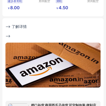
健步表哥鞋
郑州航空
潮鞋
郑州航空
港区芙乐
港区全瑞
新款春夏季女单鞋
8.00
4.50
￥
￥
鑫日用百
琦日用品
休闲女鞋运动鞋学生鞋
货店
店
--> 了解详情
-->
档口补货 商用西瓜子供货 可定制包装 便利店