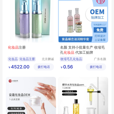
化妆品
注册
名颜 支持小批量生产 收缩毛
孔
化妆品
代加工贴牌
化妆品
化妆品注册
北京鹏诚
收缩毛孔化妆品
广东名颜
迅捷信息
化妆品有
进口化妆品备案
化妆品贴牌加工
4522.00
0.56
拨打电话
咨询有限
拨打电话
限公司
￥
￥
化妆品OEM
公司
化妆品OEM贴牌
化妆品贴牌