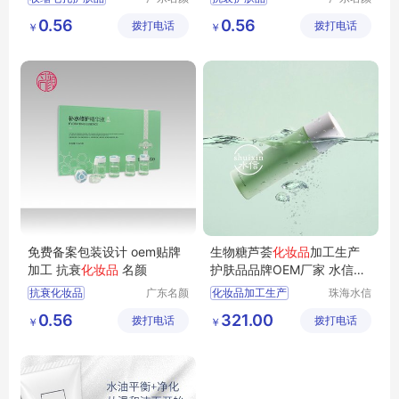
化妆品有
化妆品有
护肤品贴牌加工
化妆品加工
0.56
0.56
拨打电话
限公司
拨打电话
限公司
￥
￥
化妆品定制
化妆品OEM
化妆品OEM
化妆品定制
化妆品加工
护肤品定制贴牌
免费备案包装设计 oem贴牌
生物糖芦荟
化妆品
加工生产
加工 抗衰
化妆品
名颜
护肤品品牌OEM厂家 水信生
物
抗衰化妆品
广东名颜
化妆品加工生产
珠海水信
化妆品有
生物科技
化妆品OEM
化妆品oem代加工代工
0.56
321.00
拨打电话
限公司
拨打电话
有限公司
￥
￥
化妆品OEM贴牌
芦荟加工化妆品厂家
护肤品代加工
功效化妆品厂家
护肤品OEM
护肤品品牌OEM厂家