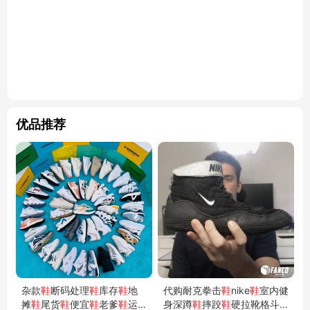
优品推荐
杂款
鞋
断码处理
鞋
库存
鞋
地
代购耐克拳击
鞋
nike
鞋
室内健
摊
鞋
尾货
鞋
便宜
鞋
老爹
鞋
运
身深蹲
鞋
摔跤
鞋
硬拉靴格斗