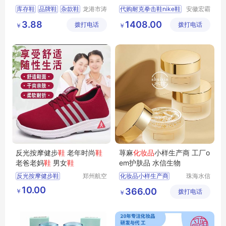
动女
鞋
训练举重
鞋
库存鞋
品牌鞋
杂款鞋
龙港市涛
代购耐克拳击鞋nike鞋
安徽宏霸
哥鞋厂
机械设备
断码鞋
地摊鞋
3.88
1408.00
拨打电话
拨打电话
有限公司
￥
￥
反光按摩健步
鞋
老年时尚
鞋
荨麻
化妆品
小样生产商 工厂o
老爸老妈
鞋
男女
鞋
em护肤品 水信生物
反光按摩健步鞋
郑州航空
化妆品小样生产商
珠海水信
港区芙乐
生物科技
老年时尚鞋
广东化妆品oem厂家
10.00
366.00
￥
鑫日用百
拨打电话
有限公司
￥
老爸老妈鞋
男女鞋
化妆品生产厂址
货店
珠海化妆品oem
工厂oem护肤品