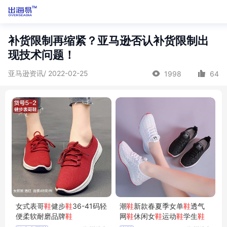
补货限制再缩紧？亚马逊否认补货限制出
现技术问题！
亚马逊资讯/ 2022-02-25
1998
64
女式表哥
鞋
健步
鞋
36-41码轻
潮
鞋
新款春夏季女单
鞋
透气
便柔软耐磨品牌
鞋
网
鞋
休闲女
鞋
运动
鞋
学生
鞋