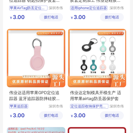
位追踪器 钥匙扣保护皮套单
胶套定制加工 伟业达硅胶礼
双孔长款
品定制加工厂
苹果AirTag防丢定位追踪器
深圳市伟
适用iphone定位追踪器
深圳市伟
业达科技
业达科技
钥匙扣保护皮套单双孔长款
防丢长短挂扣苹果airtags液态硅胶保护套
3.00
3.00
拨打电话
有限公司
拨打电话
有限公司
￥
￥
追踪神器硅胶保护套
定制加工适用苹果airtag硅胶套
适用苹果airtag金属磁吸防丢定位追踪器
伟业达硅胶礼品定制加工厂
保护套亚马逊跨境批发
追踪定位器防丢器钥匙扣硅胶套定制加工
伟业达适用苹果GPD定位追
伟业达定制模具开模生产 适
踪器 蓝牙追踪器防摔硅胶保
用苹果airtag防丢器保护套
护套
苹果追踪器
深圳市伟
定位追踪收纳保护壳厂家
深圳市伟
业达科技
业达科技
适用苹果GPD定位器追踪器硅胶套
新款苹果追踪器发布
3.00
3.00
拨打电话
有限公司
拨打电话
有限公司
￥
￥
硅胶制品模具加工
消费电子液态硅胶保护套
蓝牙追踪器防摔硅胶保护套
伟业达定制模具开模生产
适用苹果airtag防丢器保护套