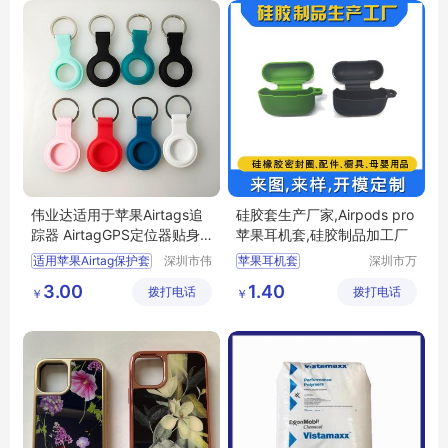
硅胶套开模
伟业达适用于苹果Airtags追
硅胶套生产厂家,Airpods pro
踪器 AirtagGPS定位器贴身
苹果耳机套,硅胶制品加工厂
保护套
适用苹果Airtag保护套
深圳市伟
苹果耳机套
深圳市万
业达科技
源丰科技
苹果airtags防丢器软壳
Airpodspro胶套
3.00
1.40
拨打电话
有限公司
拨打电话
有限公司
￥
￥
追踪器硅胶挂钩
硅胶套生产
适用于苹果Airtags追踪器
苹果三代耳机套
AirtagGPS定位器贴身真皮保护套