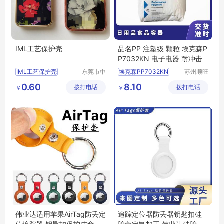
IML工艺保护壳
品名PP 注塑级 颗粒 埃克森P
P7032KN 电子电器 耐冲击
IML工艺保护壳
东莞市中
埃克森PP7032KN
苏州顺旺
科创展塑
嘉国际贸
苹果手机保护壳
0.60
8.10
拨打电话
胶电子有
拨打电话
易有限公
￥
￥
苹果手机个性保护壳
限公司
司
伟业达适用苹果AirTag防丢定
追踪定位器防丢器钥匙扣硅