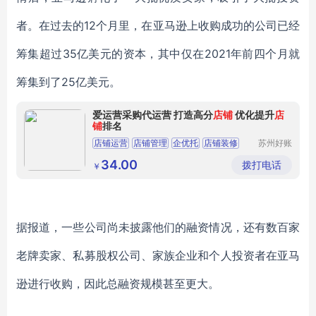
者。在过去的12个月里，在亚马逊上收购成功的公司已经
筹集超过35亿美元的资本，其中仅在2021年前四个月就
筹集到了25亿美元。
爱运营采购代运营 打造高分
店铺
优化提升
店
铺
排名
店铺运营
店铺管理
企优托
店铺装修
苏州好账
本财务咨
高效运营
询有限公
34.00
拨打电话
￥
司
据报道，一些公司尚未披露他们的融资情况，还有数百家
老牌卖家、私募股权公司、家族企业和个人投资者在亚马
逊进行收购，因此总融资规模甚至更大。