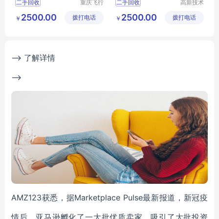
二手回收
重庆飞行
二手回收
高新技术
马科技有
产业开发
2500.00
2500.00
拨打电话
限公司
拨打电话
区良驹电
￥
￥
子经营部
--> 了解详情
-->
AMZ123获悉，据Marketplace Pulse最新报道，新冠疫
情后，亚马逊孵化了一大批优质卖家，吸引了大批投资