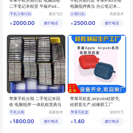
苹果手机分期付款 电脑回收
手机分期付款 苹果iPad分期
二手笔记本租赁 平板iPad抵
电脑抵押典当 办公笔记本短
押典当
租
手机分期付款
重庆飞行
分期付款
高新技术
马科技有
产业开发
2000.00
2500.00
拨打电话
限公司
拨打电话
区良驹电
￥
￥
子经营部
苹果手机分期 二手笔记本回
苹果耳机套,airpods硅胶壳,
收 电脑抵押 一体机租赁典当
硅胶套生产,硅橡胶工厂
手机分期
高新技术
苹果耳机套
深圳市万
产业开发
源丰科技
airpods硅胶套
1800.00
1.40
拨打电话
区良驹电
拨打电话
有限公司
￥
￥
新款硅胶套
子经营部
硅胶套生产