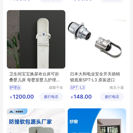
卫生间宝宝换尿布台床可折
日本大和电业安全开关插销
叠婴儿床 母婴室婴儿护理台
锁底座SPT-L3 原装进口
安全座椅
护理台
成都千佳
SPT
L3
南京小溪
科技有限
机电科技
卫生间安全座椅
大和电业安全开关
1200.00
148.00
拨打电话
公司
拨打电话
有限公司
￥
￥
卫生间护理台
L3安全开关