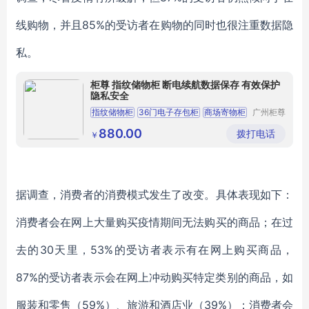
线购物，并且85%的受访者在购物的同时也很注重数据隐
私。
柜尊 指纹储物柜 断电续航数据保存 有效保护
隐私安全
指纹储物柜
36门电子存包柜
商场寄物柜
广州柜尊
家具有限
商场超市电子储物柜
电子存包柜
公司
880.00
拨打电话
￥
据调查，消费者的消费模式发生了改变。具体表现如下：
消费者会在网上大量购买疫情期间无法购买的商品；在过
去的30天里，53%的受访者表示有在网上购买商品，
87%的受访者表示会在网上冲动购买特定类别的商品，如
服装和零售（59%）、旅游和酒店业（39%）；消费者会