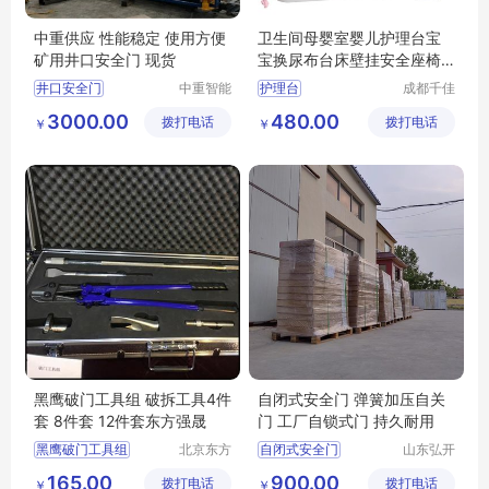
中重供应 性能稳定 使用方便
卫生间母婴室婴儿护理台宝
矿用井口安全门 现货
宝换尿布台床壁挂安全座椅
折叠
井口安全门
中重智能
护理台
成都千佳
（济宁）
科技有限
矿用井口安全门
卫生间安全座椅
3000.00
480.00
拨打电话
设计研究
拨打电话
公司
￥
￥
安全门型号
安全门
婴儿护理台
院
井口安全门厂家
黑鹰破门工具组 破拆工具4件
自闭式安全门 弹簧加压自关
套 8件套 12件套东方强晟
门 工厂自锁式门 持久耐用
黑鹰破门工具组
北京东方
自闭式安全门
山东弘开
强晟科技
工业设备
动多功能破拆破门
165.00
900.00
拨打电话
有限公司
拨打电话
有限公司
￥
￥
拆工具4件套