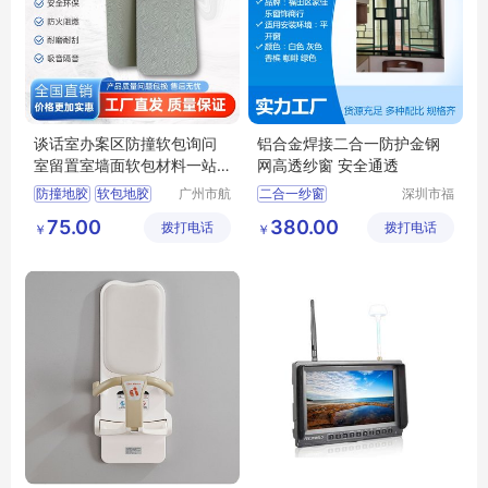
谈话室办案区防撞软包询问
铝合金焊接二合一防护金钢
室留置室墙面软包材料一站
网高透纱窗 安全通透
式解决
防撞地胶
软包地胶
广州市航
二合一纱窗
深圳市福
音建材有
田区家佳
墙面软包
审讯室软包
深圳防护纱窗
75.00
380.00
拨打电话
限公司
拨打电话
乐窗饰商
￥
￥
办案区软包
深圳做纱窗门的公司
行
深圳做纱窗的厂家
深圳纱窗安装定做宝安