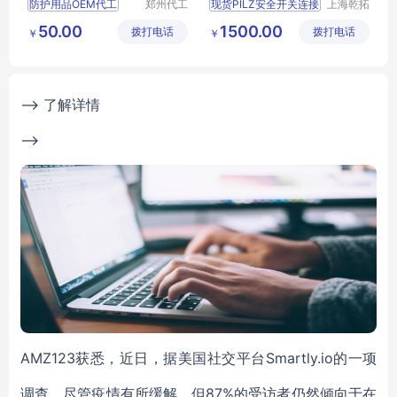
防护用品OEM代工
郑州代工
现货PILZ安全开关连接
上海乾拓
帮网络科
贸易有限
防护用品OEM
513120开关操作方式
50.00
1500.00
拨打电话
技有限公
拨打电话
公司
￥
￥
防护用品代工
皮尔兹继电器有部分现货
司
防护服代工
PILZ磁性安全开关供应
防护服定制
德国皮尔兹安全开关的性能
--> 了解详情
-->
AMZ123获悉，近日，据美国社交平台Smartly.io的一项
调查，尽管疫情有所缓解，但87%的受访者仍然倾向于在