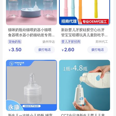
猫咪奶瓶幼猫喂奶器小猫喂
新款婴儿牙胶硅胶空心出牙
食器喂水器小奶猫幼崽专用
管宝宝咀嚼玩具儿童防吃手
奶嘴宠物用品
磨牙棒招商代理 定制批发
宠物奶瓶
扬州华达
婴儿牙胶招商
郑州代工
塑料制品
帮网络科
宝宝咀嚼玩具代理
3.50
2.60
拨打电话
制造有限
拨打电话
技有限公
￥
￥
防吃手磨牙棒批发
公司
司
宝宝牙胶定制
硅胶牙膏代理
新生儿一次性小儿奶瓶 哺育
CCZ全日净新生儿婴儿儿童