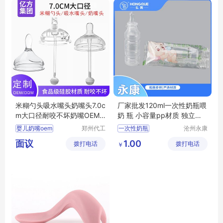
米糊勺头吸水嘴头奶嘴头7.0c
厂家批发120ml一次性奶瓶喂
m大口径耐咬不坏奶嘴OEM
奶 瓶 小容量pp材质 独立包
代工
装
婴儿奶嘴oem
郑州代工
一次性奶瓶
沧州永康
帮网络科
医药用品
婴儿奶嘴贴牌
面议
1.00
拨打电话
技有限公
拨打电话
有限公司
￥
婴儿奶嘴代加工
司
宝宝奶嘴贴牌
宝宝奶嘴代工