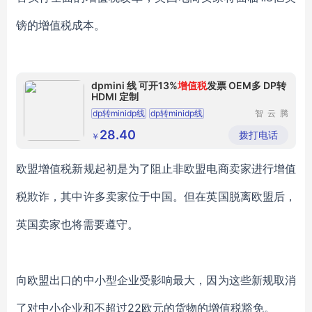
镑的增值税成本。
dpmini 线 可开13%
增值税
发票 OEM多 DP转
HDMI 定制
dp转minidp线
dp转minidp线
智云腾
（深圳）
科技有限
28.40
拨打电话
￥
公司
欧盟增值税新规起初是为了阻止非欧盟电商卖家进行增值
税欺诈，其中许多卖家位于中国。但在英国脱离欧盟后，
英国卖家也将需要遵守。
向欧盟出口的中小型企业受影响最大，因为这些新规取消
了对中小企业和不超过22欧元的货物的增值税豁免。