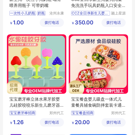
喂养用瓶子 可带奶嘴
免洗洗手玩具奶瓶入口安全
消毒液补充装
一次性小儿奶瓶
奶瓶
沧州永康
CCZ全日净新生儿婴儿儿
颍上星源
医药用品
科技发展
1.00
350.00
拨打电话
有限公司
拨打电话
有限公司
￥
￥
宝宝磨牙棒立体水果牙胶婴
宝宝餐盘婴儿吸盘一体式儿
儿硅胶咬咬乐新生儿磨牙器
童餐具辅食碗防摔套装卡通
安抚咬胶玩具招商代理 定制
分格招商代理定制批发
宝宝磨牙棒招商
郑州代工
宝宝餐盘招商
郑州代工
批发
帮网络科
帮网络科
水果牙胶代理
婴儿餐盘代理
1.26
20.00
拨打电话
技有限公
拨打电话
技有限公
￥
￥
硅胶咬咬乐定制
婴儿餐盘定制
司
司
磨牙器招商
儿童餐具批发
咬胶玩具招商
儿童餐具招商