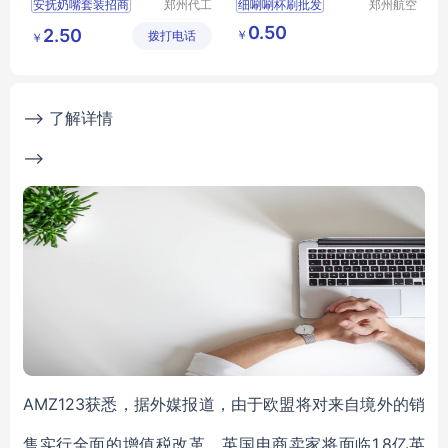
安抚奶嘴套装招商
郑州代工
细唰唰杯刷批发
郑州航空
帮网络科
港区芙乐
安抚奶嘴套装代理
亚马逊四件套瓶刷
0.50
2.50
￥
拨打电话
技有限公
鑫日用百
￥
卡通安抚奶嘴代理
水杯清洁刷
奶瓶刷
司
货店
硅胶安抚奶嘴招商
安睡玩嘴代理
--> 了解详情
-->
AMZ123获悉，据外媒报道，由于欧盟将对来自境外的销
售实行全面的增值税改革，英国电商卖家将面临1.8亿英