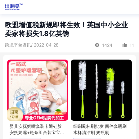
欧盟增值税新规即将生效！英国中小企业
卖家将损失1.8亿英镑
跨境平台资讯/ 2022-04-28
1424
11
婴儿安抚奶嘴套装卡通硅胶
细唰唰杯刷批发 四件套瓶刷
安抚奶嘴+链条组合装宝宝安
水杯清洁刷 奶瓶刷
睡玩嘴招商代理 批发定制