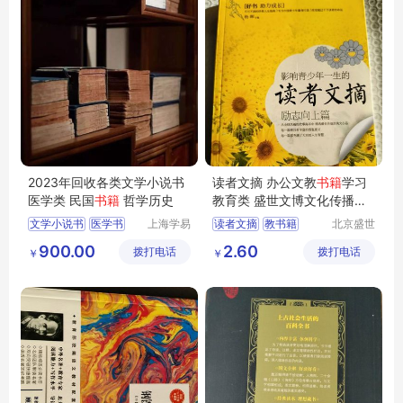
2023年回收各类文学小说书
读者文摘 办公文教
书籍
学习
医学类 民国
书籍
哲学历史
教育类 盛世文博文化传播中
心
文学小说书
医学书
上海学易
读者文摘
教书籍
北京盛世
斋贸易有
文博文化
民国书籍
哲学书籍
900.00
2.60
拨打电话
限公司
拨打电话
传播中心
￥
￥
历史书籍