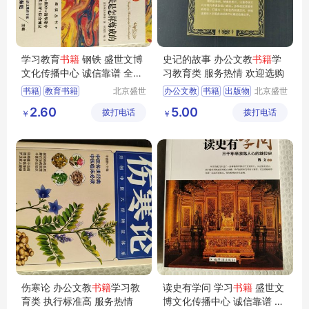
学习教育
书籍
钢铁 盛世文博
史记的故事 办公文教
书籍
学
文化传播中心 诚信靠谱 全国
习教育类 服务热情 欢迎选购
可售
书籍
教育书籍
北京盛世
办公文教
书籍
出版物
北京盛世
文博文化
文博文化
钢铁是怎样炼成的
学习考试
教育类
2.60
5.00
拨打电话
传播中心
拨打电话
传播中心
￥
￥
伤寒论 办公文教
书籍
学习教
读史有学问 学习
书籍
盛世文
育类 执行标准高 服务热情
博文化传播中心 诚信靠谱 全