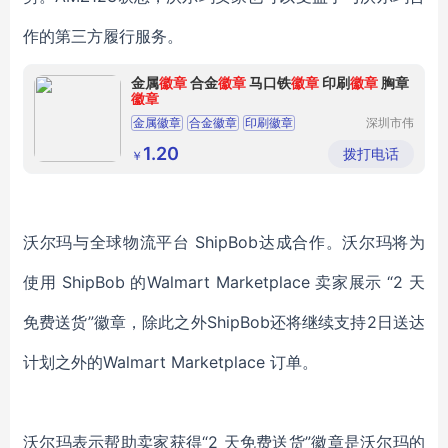
作的第三方履行服务。
金属
徽章
合金
徽章
马口铁
徽章
印刷
徽章
胸章
徽章
金属徽章
合金徽章
印刷徽章
深圳市伟
辰工艺制
品有限公
1.20
拨打电话
￥
司
沃尔玛与全球物流平台 ShipBob达成合作。沃尔玛将为
使用 ShipBob 的Walmart Marketplace 卖家展示 “2 天
免费送货”徽章，除此之外ShipBob还将继续支持2日送达
计划之外的Walmart Marketplace 订单。
沃尔玛表示帮助卖家获得“2 天免费送货”徽章是沃尔玛的