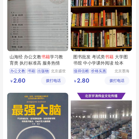
山海经 办公文教
书籍
学习教
图书批发 考试类
书籍
大学图
育类 执行标准高 服务热情
书馆 中小学课外阅读 绘本
办公文教
书籍
出版物
北京盛世
值得信赖
价格实惠
北京墨海
文博文化
书田文化
学习考试
教育类
品质保证
2.60
2.80
拨打电话
传播中心
拨打电话
有限公司
￥
￥