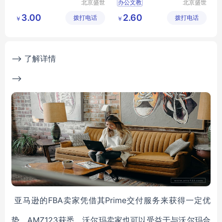
北京盛世
办公文教
北京盛世
文博文化
文博文化
3.00
2.60
拨打电话
传播中心
拨打电话
传播中心
￥
￥
--> 了解详情
-->
亚马逊的FBA卖家凭借其Prime交付服务来获得一定优
势。AMZ123获悉，沃尔玛卖家也可以受益于与沃尔玛合