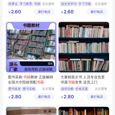
国可售
伤寒论
学习教育
书籍
北京盛世
读史有学问
学习书籍
北京盛世
文博文化
文博文化
书籍
2.60
2.60
拨打电话
传播中心
拨打电话
传播中心
￥
￥
图书采购
书籍
教材 正版畅销
大量精装古书 人员专业负责
全国大中院校馆配
书籍
书屋
书籍
发售 送货上门
图书批发
图书采购
北京墨海
值得信赖
价格实惠
北京墨海
书田文化
书田文化
农家书屋
馆配图书
品质保证
2.80
2.80
拨打电话
有限公司
拨打电话
有限公司
￥
￥
图书馆用书批发