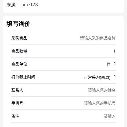
来源：
amz123
填写询价