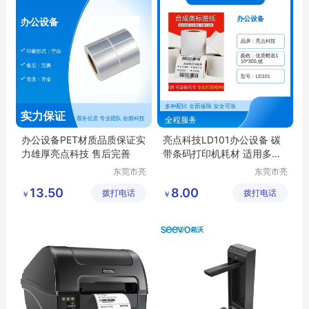
办公设备PET材质品质保证实
亮点科技LD101办公设备 碳
力雄厚亮点科技 售后完善
带条码打印机耗材 适用多款
条码机
东莞市亮
东莞市亮
点科技设
点科技设
13.50
8.00
拨打电话
备有限公
拨打电话
备有限公
￥
￥
司
司