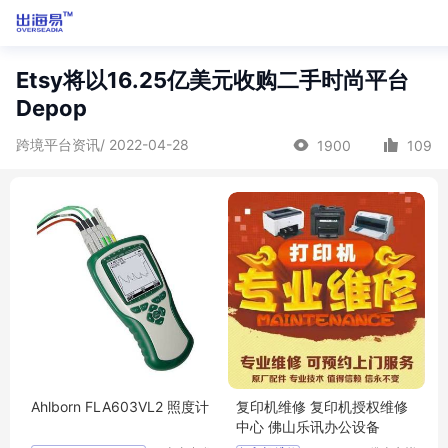
Etsy将以16.25亿美元收购二手时尚平台
Depop
跨境平台资讯/ 2022-04-28
1900
109
Ahlborn FLA603VL2 照度计
复印机维修 复印机授权维修
中心 佛山乐讯办公设备