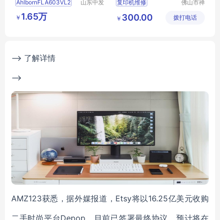
AhlbornFLA603VL2
山东中发
复印机维修
佛山市禅
工业设备
城区江湾
FLA603VL2
Ahlborn
复印机授权维修中心
1.65万
300.00
￥
有限公司
拨打电话
乐讯办公
￥
乐讯办公设备
设备经营
佛山乐讯办公设备
部
--> 了解详情
-->
AMZ123获悉，据外媒报道，
Etsy
将以16.25亿美元收购
二手时尚平台Depop，目前已签署最终协议，预计将在