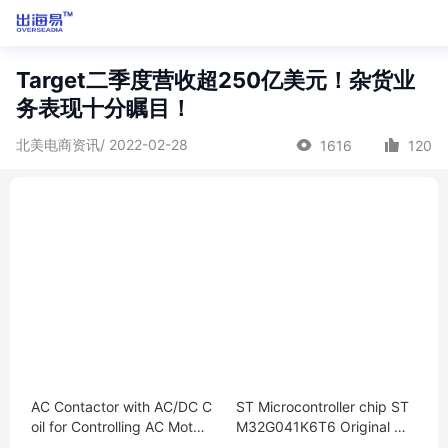
Target二季度营收超250亿美元！杂货业
务表现十分瞩目！
北美电商资讯/ 2022-02-28
1616
120
AC Contactor with AC/DC C
ST Microcontroller chip ST
oil for Controlling AC Motor
M32G041K6T6 Original MC
s
U encapsulation：LQFP-32