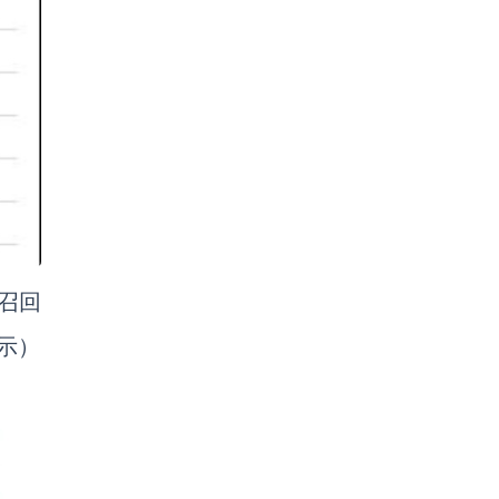
召回
示）