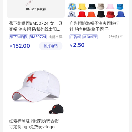
蕉下防晒帽BM50724 女士贝
广告帽旅游帽子渔夫帽旅行
壳帽 渔夫帽 防紫外线太阳帽
社 钓鱼时装格子帽 子
子
蕉下防晒帽
BM50724
成都市津
广告帽
旅游帽子
郑州航空
津周到科
港区芙乐
女士贝壳帽
渔夫帽
渔夫帽
旅行社定制帽
2.50
152.00
￥
拨打电话
技有限公
鑫日用百
￥
防紫外线太阳帽子
司
货店
红素棒球遮阳帽刺绣鸭舌帽
可定制logo免费设计logo