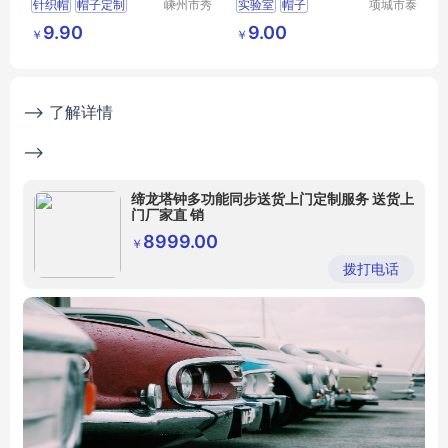
针织帽
帽子定制
嵊州市秀
实验室
帽子
项城市泰
和领带织
顺制衣有
腈纶氨纶帽子
9.90
9.00
￥
￥
造有限公
限公司
带球帽子
司
图案提花帽子
--> 了解详情
-->
缔龙塔钟多功能同步送货上门定制服务 送货上
门厂家直 销
8999.00
￥
拨打电话