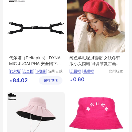
代尔塔（Deltaplus） DYNA
纯色羊毛呢贝雷帽 女秋冬韩
MIC JUGALPHA 安全帽下颚
版小头围帽 可调节复古画家
带Y形 102015
帽 冬季帽子
代尔塔
安全帽
下颚带
深圳云威
贝雷帽
毛呢帽
郑州航空
网络科技
港区芙乐
安全帽配件
102015
冬季帽子
画家帽
0.60
84.02
￥
拨打电话
有限公司
鑫日用百
￥
货店