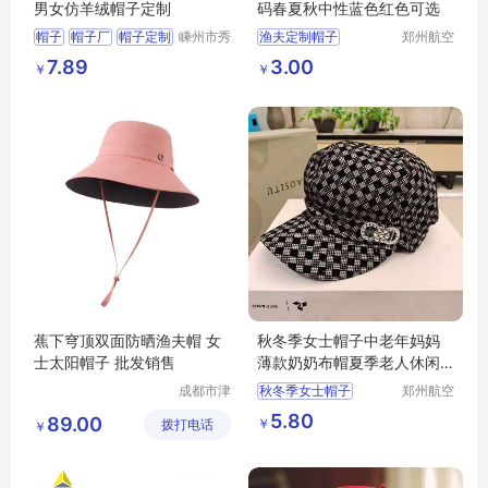
男女仿羊绒帽子定制
码春夏秋中性蓝色红色可选
帽子
帽子厂
帽子定制
嵊州市秀
渔夫定制帽子
郑州航空
和领带织
港区芙乐
仿羊绒帽子
活动帽子
7.89
3.00
￥
￥
造有限公
鑫日用百
司
货店
蕉下穹顶双面防晒渔夫帽 女
秋冬季女士帽子中老年妈妈
士太阳帽子 批发销售
薄款奶奶布帽夏季老人休闲
鸭舌帽时装帽
成都市津
秋冬季女士帽子
郑州航空
津周到科
港区全瑞
鸭舌帽时装帽
5.80
89.00
￥
拨打电话
技有限公
琦日用品
￥
司
店