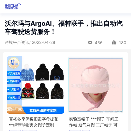
沃尔玛与ArgoAI、福特联手，推出自动汽
车驾驶送货服务！
跨境平台资讯/ 2022-04-28
466
180
百搭冬季保暖图案字母提花
实验室帽子 ***帽子 车间工
针织带球帽男女帽子定制
作帽 透气网帽 工厂帽子 可定
制