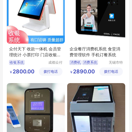
众付天下 收款一体机 会员管
企业餐厅消费机系统 食堂消
理统计 小票打印 门店收银系
费管理软件 手机订餐系统
统
收银系统
成都众付
消费机
消费系统
无锡市特
天下科技
达斯智能
门店收银系统
企业食堂
管理软件
2800.00
2890.00
拨打电话
有限公司
拨打电话
科技有限
￥
￥
收银机系统
手机订餐系统
公司
零售收银系统
店铺收银系统