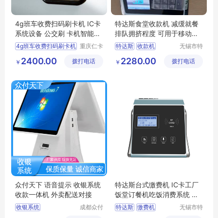
4g班车收费扫码刷卡机 IC卡
特达斯食堂收款机 减缓就餐
系统设备 公交刷 卡机智能通
排队拥挤程度 可用于移动支
信终端
付系统
4g班车收费扫码刷卡机
重庆仁卡
特达斯
收款机
无锡市特
科技有限
达斯智能
IC卡系统设备
减缓就餐
移动支付
2400.00
2280.00
拨打电话
公司
拨打电话
科技有限
￥
￥
公交刷卡机智能通信终端
消费系统
公司
众付天下 语音提示 收银系统
特达斯台式缴费机 IC卡工厂
收款一体机 外卖配送对接
饭堂订餐机吃饭消费系统 支
持HID卡
收银系统
成都众付
特达斯
缴费机
无锡市特
天下科技
达斯智能
点餐收银系统
工厂饭堂
订餐机