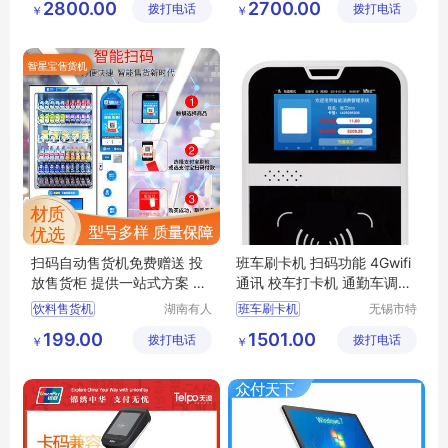
2800.00
2700.00
拨打电话
有限公司
拨打电话
科技有限
￥
￥
收银管理系统
消费系统
公司
会员收银系统
收银机系统
扫码自动售货机免费赠送 投
班车刷卡机 扫码功能 4Gwifi
放售货柜 提供一站式方案 有
通讯 校车打卡机 通勤车调度
人网络
系统
饮料售货机
湖南有人
班车刷卡机
无锡市特
网络科技
达斯智能
售货机解决方案运营商
公交刷卡机
199.00
1501.00
拨打电话
有限公司
拨打电话
科技有限
￥
￥
售货机代运营合作
智能班车系统
公司
零食售货机
公交收费系统
售货机租赁合作
班车打卡机