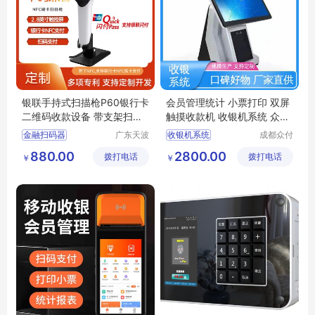
银联手持式扫描枪P60银行卡
会员管理统计 小票打印 双屏
二维码收款设备 带支架扫描
触摸收款机 收银机系统 众付
器硬件厂家
天下
金融扫码器
广东天波
收银机系统
成都众付
科技股份
天下科技
金融支付设备
餐饮收银系统
880.00
2800.00
拨打电话
有限公司
拨打电话
有限公司
￥
￥
手持收款设备
门店收银系统
扫码枪厂家
天波
饭店收银系统
店铺收银系统