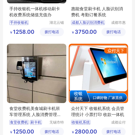
手持收银机一体机移动刷卡
惠能食堂刷卡机 人脸识别消
机收费系统储值充值办
费机 考勤订餐系统
手持收银机
湖北云铺
成都人脸识别消费机
成都市惠
网络科技
能信息技
一体机移动刷卡机
刷卡订餐系统
1258.00
3750.00
拨打电话
有限公司
拨打电话
术有限公
￥
￥
收费系统
社区智能消费机手机订餐系统
司
储值充值会员卡系统
订餐系统
西藏刷卡机
办会员卡系统
食堂收费机美食城刷卡机班
众付天下 收银机系统 会员管
车管理系统 人脸消费管理系
理统计 小票打印 收款一体机
统
食堂收费机
刷卡机
无锡市特
收银机系统
成都众付
达斯智能
天下科技
班车系统
食堂系统
电脑收银系统
1250.00
2800.00
拨打电话
科技有限
拨打电话
有限公司
￥
￥
人脸消费机
收银系统