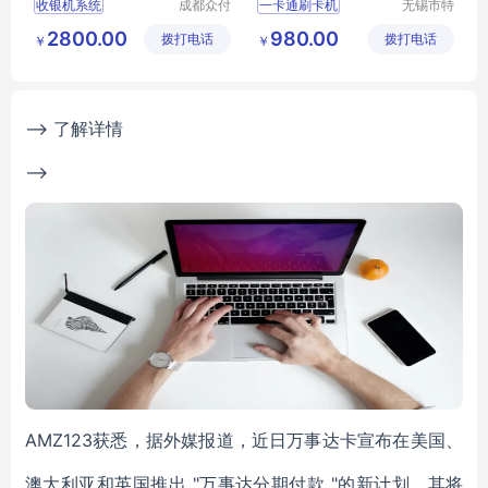
收银机系统
成都众付
一卡通刷卡机
无锡市特
天下科技
达斯智能
便利店收银系统
定额消费系统
2800.00
980.00
拨打电话
有限公司
拨打电话
科技有限
￥
￥
pos收银系统
记次消费系统
公司
零售收银系统
台式消费机
银豹收银系统
手机订餐管理平台
--> 了解详情
-->
AMZ123获悉，据外媒报道，近日万事达卡宣布在美国、
澳大利亚和英国推出 "万事达分期付款 "的新计划，其将