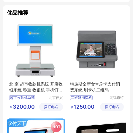
优品推荐
北 京 超市收款机系统 开店收
特达斯全新食堂刷卡支付消
银系统 称重 收银机 手机订货
费系统 刷卡机二维码
系统 支付
超市收款机系统
北京佳兴
二维码消费机
无锡市特
信息科技
达斯智能
开店收银系统
收银机
人脸消费机
消费系统
3200.00
1250.00
拨打电话
有限公司
拨打电话
科技有限
￥
￥
手机订货系统
支付
食堂刷卡机
售饭机
公司