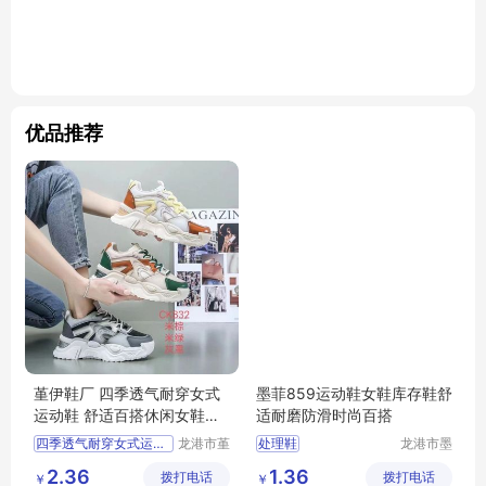
优品推荐
堇伊鞋厂 四季透气耐穿女式
墨菲859运动鞋女鞋库存鞋舒
运动鞋 舒适百搭休闲女鞋批
适耐磨防滑时尚百搭
发
四季透气耐穿女式运动鞋
龙港市堇
处理鞋
龙港市墨
伊鞋厂
菲电子商
舒适百搭休闲女鞋批发
2.36
1.36
拨打电话
拨打电话
务商行
￥
￥
舒适百搭休闲女鞋