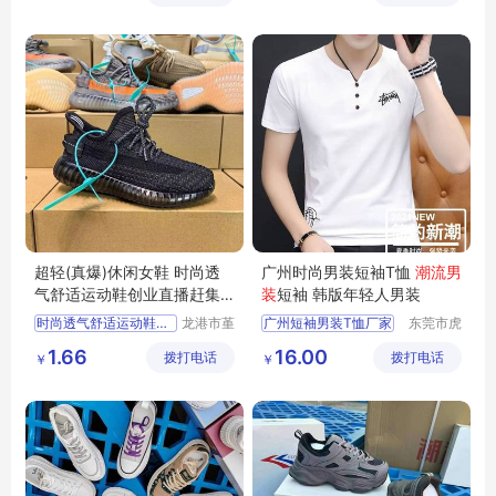
女式运动鞋
女鞋
超轻(真爆)休闲女鞋 时尚透
广州时尚男装短袖T恤
潮流男
气舒适运动鞋创业直播赶集
装
短袖 韩版年轻人男装
夜市
时尚透气舒适运动鞋创业直播赶集夜市
龙港市堇
广州短袖男装T恤厂家
东莞市虎
伊鞋厂
门转转服
超轻
真爆
休闲女鞋
广州的男装
1.66
16.00
拨打电话
拨打电话
饰经营部
￥
￥
运动鞋
舒适运动鞋
广州时尚男装厂家