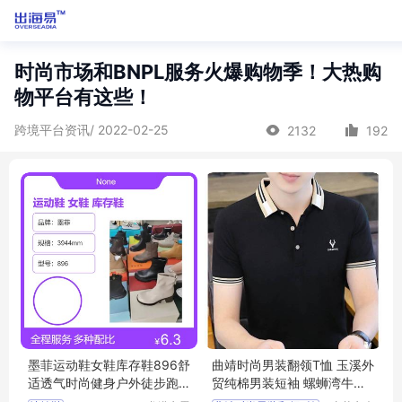
时尚市场和BNPL服务火爆购物季！大热购
物平台有这些！
跨境平台资讯/ 2022-02-25
2132
192
墨菲运动鞋女鞋库存鞋896舒
曲靖时尚男装翻领T恤 玉溪外
适透气时尚健身户外徒步跑
贸纯棉男装短袖 螺蛳湾牛仔
步
男装长裤