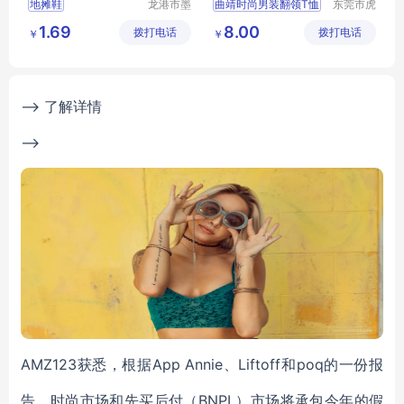
地摊鞋
龙港市墨
曲靖时尚男装翻领T恤
东莞市虎
菲电子商
门转转服
玉溪外贸纯棉男装短袖
1.69
8.00
拨打电话
务商行
拨打电话
饰经营部
￥
￥
螺蛳湾牛仔男装长裤
螺蛳湾地摊男装短袖
昆明牛仔短裤拿货
--> 了解详情
-->
AMZ123获悉，根据App Annie、Liftoff和poq的一份报
告，时尚市场和先买后付（BNPL）市场将承包今年的假