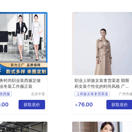
务时尚职业装西服定做
职业上班族女装拿货渠道 朗斯
业冬装工作服正装
莉女装个性化的时尚风格 广州
服装市场
政西服
北京中亚
上班族女装拿货渠道
广州市
天商贸有
凡服饰
务女士职业套装
女装个性化的时尚风格
限公司
限公司
.00
76.00
士职业套装
获取底价
广州服装市场
获取底价
￥
正装
做厂家