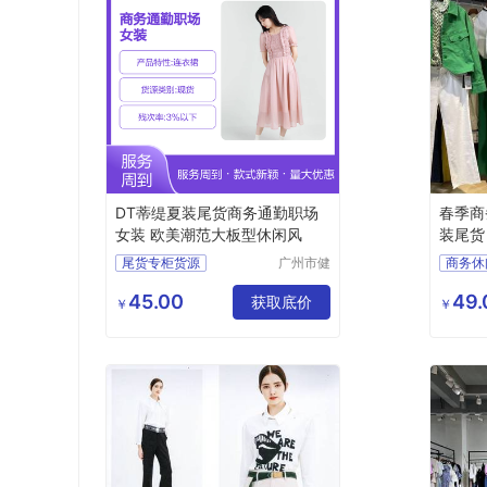
DT蒂缇夏装尾货商务通勤职场
春季商
女装 欧美潮范大板型休闲风
装尾货
源供应
尾货专柜货源
广州市健
商务休
凡服饰有
摩登时尚潮牌女装
浩洋服
限公司
45.00
49.
商务通勤职场女装
获取底价
￥
￥
品牌女装尾货
女装