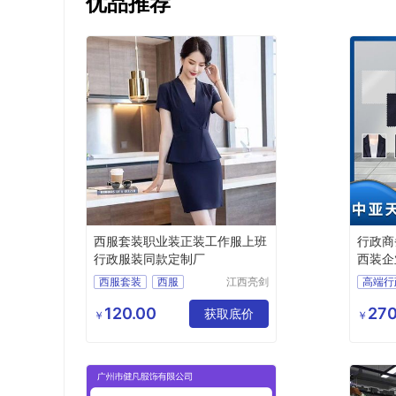
优品推荐
西服套装职业装正装工作服上班
行政商
行政服装同款定制厂
西装企
西服套装
西服
江西亮剑
高端行
服饰有限
职业装
行政服装
行政商
公司
120.00
270
服装定制
获取底价
商务女
￥
￥
职业装
西服定