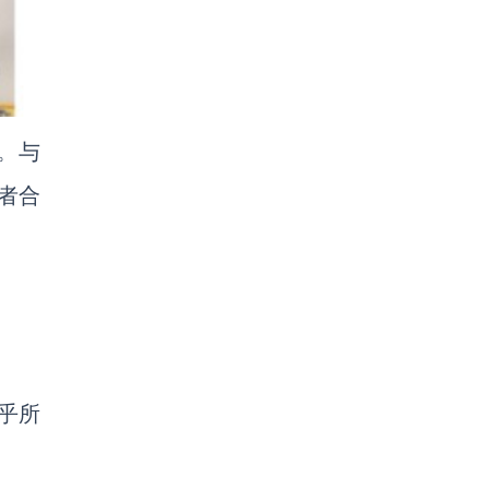
。与
作者合
乎所