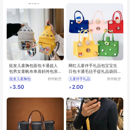
儿童包生产
可爱恐龙防走失背包
批发儿童胸包面包卡通超人
网红儿童伴手礼品包宝宝生
包男女童帆布单肩斜挎包亲
日包卡通毛毡手提礼品袋回
子手机儿童包
礼包
批发儿童胸包
郑州航空
儿童伴手礼品
郑州航空
港区全瑞
港区全瑞
卡通超人包
卡通毛毡手提礼品袋
3.50
2.00
￥
￥
琦日用品
琦日用品
女童帆布单肩斜挎包
回礼包
店
店
亲子手机儿童包