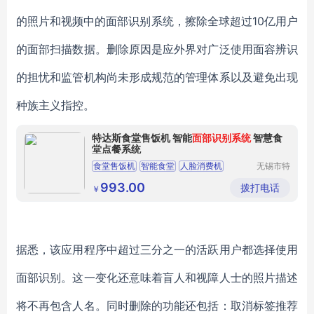
的照片和视频中的面部识别系统，擦除全球超过10亿用户
的面部扫描数据。删除原因是应外界对广泛使用面容辨识
的担忧和监管机构尚未形成规范的管理体系以及避免出现
种族主义指控。
特达斯食堂售饭机 智能
面部识别系统
智慧食
堂点餐系统
食堂售饭机
智能食堂
人脸消费机
无锡市特
达斯智能
智慧食堂
食堂点餐系统
科技有限
993.00
拨打电话
￥
公司
据悉，该应用程序中超过三分之一的活跃用户都选择使用
面部识别。这一变化还意味着盲人和视障人士的照片描述
将不再包含人名。同时删除的功能还包括：取消标签推荐