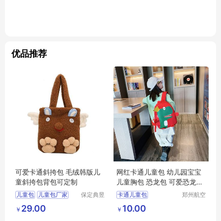
优品推荐
可爱卡通斜挎包 毛绒韩版儿
网红卡通儿童包 幼儿园宝宝
童斜挎包背包可定制
儿童胸包 恐龙包 可爱恐龙防
走失背包
儿童包
儿童包厂家
保定典昱
卡通儿童包
郑州航空
箱包制造
港区芙乐
儿童包批发
幼儿园宝宝儿童胸包
29.00
10.00
￥
￥
有限公司
鑫日用百
儿童包定制
恐龙包
货店