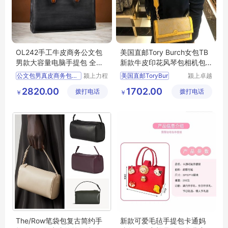
OL242手工牛皮商务公文包
美国直邮Tory Burch女包TB
男款大容量电脑手提包 全国
新款牛皮印花风琴包相机包
可售
单肩斜挎方包
公文包男真皮商务包大容量
颍上力程
美国直邮ToryBur
颍上卓越
仪器设备
电子商务
2820.00
1702.00
拨打电话
有限公司
拨打电话
有限公司
￥
￥
The/Row笔袋包复古简约手
新款可爱毛毡手提包卡通妈