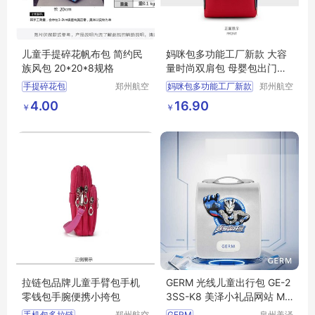
儿童手提碎花帆布包 简约民
妈咪包多功能工厂新款 大容
族风包 20*20*8规格
量时尚双肩包 母婴包出门奶
瓶尿片背包
手提碎花包
郑州航空
妈咪包多功能工厂新款
郑州航空
港区芙乐
港区全瑞
简约民族风包
大容量时尚双肩包
4.00
16.90
￥
￥
鑫日用百
琦日用品
碎花小帆布包
母婴包出门奶瓶尿片背包
货店
店
拉链包品牌儿童手臂包手机
GERM 光线儿童出行包 GE-2
零钱包手腕便携小挎包
3SS-K8 美泽小礼品网站 MY
-YA-(T)-87
手机包多拉链
郑州航空
GERM
泉州美泽