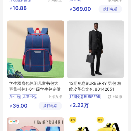
港区芙乐
贸易有限
手臂包挂脖子小包
光线儿童出行包
GE
16.88
369.00
￥
鑫日用百
拨打电话
公司
￥
跑步零钱包手腕包
23SS
K8
小礼品网站
货店
MY
YA
T
87
学生双肩包休闲儿童书包大
12期免息BURBERRY 男包 粒
容量书包1-6年级学生包定做
纹皮革公文包 80142651
学生包
儿童书包
上海方振
12期免息BURBERR
颍上星源
箱包制品
科技发展
2.22万
35.00
￥
拨打电话
有限公司
有限公司
￥