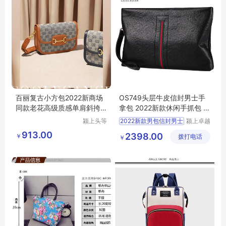
百丽复古小方包2022新商场
OS749头层牛皮信封男士手
同款老花高级质感单肩斜挎
拿包 2022新款休闲手抓包 全
马鞍X5737AX2
国直供
颍上头等
2022新款男包信封男士
颍上卓越
舱科技发
电子商务
913.00
2398.00
￥
展有限公
拨打电话
有限公司
￥
司