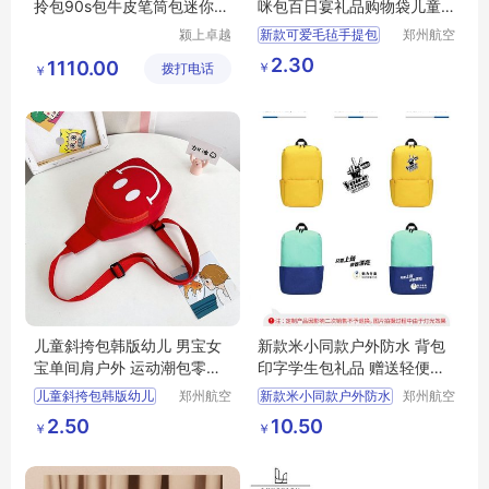
拎包90s包牛皮笔筒包迷你腋
咪包百日宴礼品购物袋儿童
下手提包包女
卡通
颍上卓越
新款可爱毛毡手提包
郑州航空
电子商务
港区全瑞
卡通妈咪包
2.30
1110.00
￥
拨打电话
有限公司
琦日用品
￥
百日宴礼品购物袋儿童卡通
店
儿童斜挎包韩版幼儿 男宝女
新款米小同款户外防水 背包
宝单间肩户外 运动潮包零钱
印字学生包礼品 赠送轻便旅
包迷你
行双肩包
儿童斜挎包韩版幼儿
郑州航空
新款米小同款户外防水
郑州航空
港区全瑞
港区全瑞
男宝女宝单间肩户外
背包印字学生包礼品
2.50
10.50
￥
￥
琦日用品
琦日用品
运动潮包零钱包迷你
赠送轻便旅行双肩包
店
店