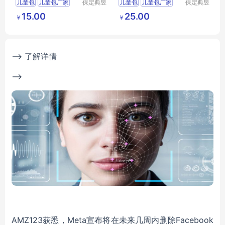
儿童包
儿童包厂家
保定典昱
儿童包
儿童包厂家
保定典昱
箱包制造
箱包制造
儿童包批发
儿童包批发
15.00
25.00
￥
￥
有限公司
有限公司
儿童包定制
儿童包定制
儿童包生产
儿童包生产
--> 了解详情
-->
AMZ123获悉，Meta宣布将在未来几周内删除Facebook