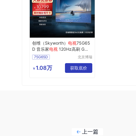
创维（Skyworth）
电视
75G65
D 音乐家
电视
120Hz高刷 G画
质引擎 3+128GB大内存
电视
75G65D
北京博瑞
祥诚机电
工程有限
1.08万
获取底价
￥
公司
上一篇