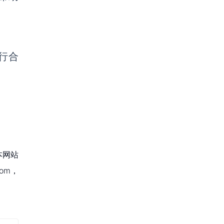
进行合
本网站
om，