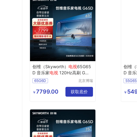
创维（Skyworth）
电视
65G65
创维（S
D 音乐家
电视
120Hz高刷 G画
D 音
质引擎 3+128GB大内存
电视
质引擎 
65G6D
北京博瑞
55G65
祥诚机电
工程有限
7799.00
549
获取底价
￥
￥
公司