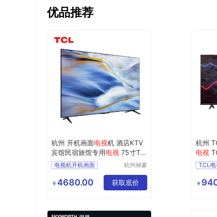
优品推荐
杭州 开机画面
电视
机 酒店KTV
杭州 T
宾馆民宿旅馆专用
电视
75寸TC
电视
T
L
电视
75G60E
电视机开机画面
杭州禄豪
TCL
科技有限
酒店电视
KTV电视
TCL电
公司
4680.00
940
宾馆电视
旅馆电视
获取底价
TCL3
￥
￥
TCL