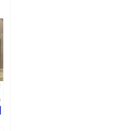
家
瑞
电
限