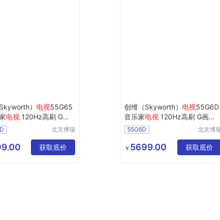
kyworth）
电视
55G65
创维（Skyworth）
电视
55G6D
乐家
电视
120Hz高刷 G画
音乐家
电视
120Hz高刷 G画质
3+128GB大内存
电视
引擎 3+128GB大内存
电视
D
北京博瑞
55G6D
北京博
祥诚机电
祥诚机
工程有限
工程有
9.00
5699.00
获取底价
获取底价
￥
公司
公司