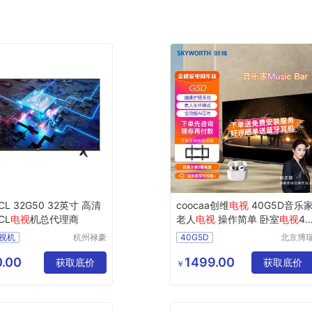
CL 32G50 32英寸 高清
coocaa创维
电视
40G5D音乐
CL
电视
机总代理商
老人
电视
操作简单 卧室
电视
40
英寸 健康护眼系统 全面屏 智能
电视机
杭州禄豪
40G5D
北京博
无线网络 40英
科技有限
祥诚机
视机32G50
公司
工程有
.00
1499.00
2G50
获取底价
获取底价
￥
公司
电视机总代理商